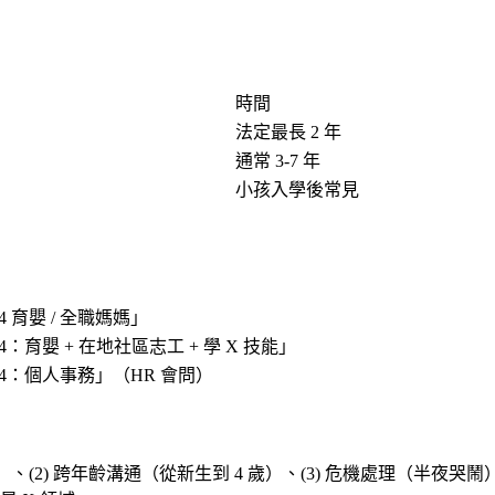
時間
法定最長 2 年
通常 3-7 年
小孩入學後常見
024 育嬰 / 全職媽媽」
024：育嬰 + 在地社區志工 + 學 X 技能」
2024：個人事務」（HR 會問）
(2) 跨年齡溝通（從新生到 4 歲）、(3) 危機處理（半夜哭鬧）