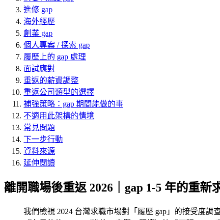
進修 gap
海外經歷
創業 gap
個人專案 / 探索 gap
履歷上的 gap 處理
面試應對
重返的薪資調整
重返公司類型的選擇
補強策略：gap 期間能做的事
不適用此架構的情境
常見問題
下一步行動
資料來源
延伸閱讀
離開職場後重返 2026｜gap 1-5 年的重
我們檢視 2024 台灣求職市場對「履歷 gap」的接受度