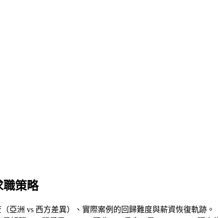
新求職策略
調查（亞洲 vs 西方差異）、實際案例的回歸難度與薪資恢復軌跡。「G