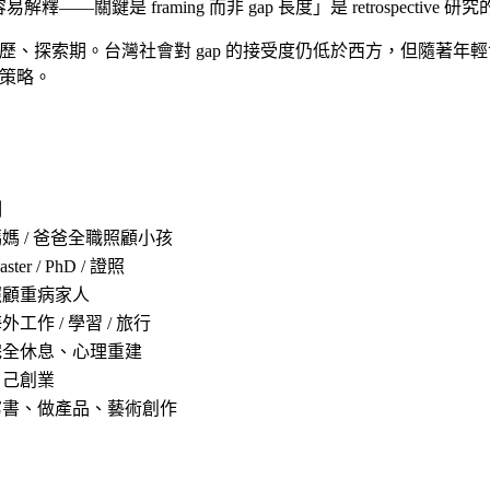
—關鍵是 framing 而非 gap 長度」是 retrospective 
。台灣社會對 gap 的接受度仍低於西方，但隨著年輕世代成為 hirin
返策略。
例
媽 / 爸爸全職照顧小孩
aster / PhD / 證照
照顧重病家人
外工作 / 學習 / 旅行
完全休息、心理重建
自己創業
寫書、做產品、藝術創作