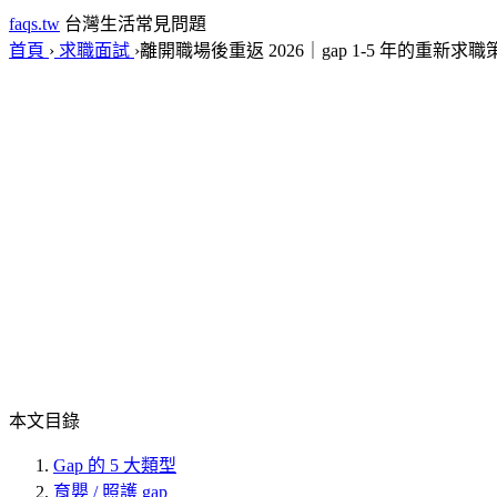
faqs.tw
台灣生活常見問題
首頁
›
求職面試
›
離開職場後重返 2026｜gap 1-5 年的重新求職
本文目錄
Gap 的 5 大類型
育嬰 / 照護 gap