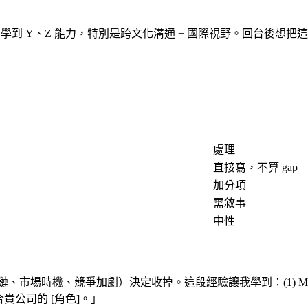
/ 學位，期間學到 Y、Z 能力，特別是跨文化溝通 + 國際視野。回台後想
處理
直接寫，不算 gap
加分項
需敘事
中性
因（資金鏈、市場時機、競爭加劇）決定收掉。這段經驗讓我學到：(1) M
貴公司的 [角色]。」