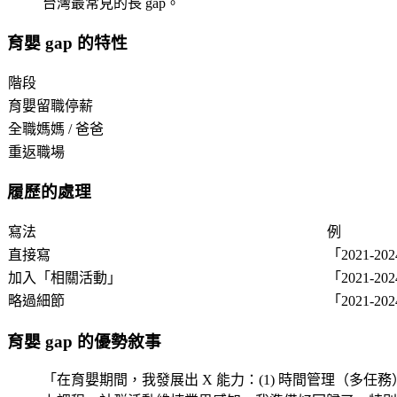
台灣最常見的長 gap。
育嬰 gap 的特性
階段
育嬰留職停薪
全職媽媽 / 爸爸
重返職場
履歷的處理
寫法
例
直接寫
「2021-2
加入「相關活動」
「2021-2
略過細節
「2021-
育嬰 gap 的優勢敘事
「在育嬰期間，我發展出 X 能力：(1) 時間管理（多任務）、