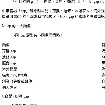
『有目的的 gap』（進修、育嬰、照護）比『不明 gap』容易解釋—
中年職場「gap」越來越常見：育嬰、進修、照護家人、海外經歷、探索期
這篇用 2026 的台灣求職市場現況，給有 gap 的求職者具體重
Gap 的 5 大類型
不同 gap 類型有不同處理策略。
類型
育嬰 gap
媽
進修 gap
M
照護 gap
海外經歷
海
探索 / 心理休息
創業（失敗或暫停）
個人專案
育嬰 / 照護 gap