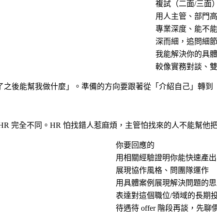
複試（二面/三面
用人主管、部門
專業深度、能不
深而細，追問細
我能解決你的具
較像實務對談、
了之後能幫我做什麼」。準備的方向要跟著從「介紹自己」轉到
R 完全不同。HR 怕找錯人惹麻煩，主管怕找來的人不能幫他
你要回應的
用相關經驗證明你能快速產出
展現協作風格、問團隊運作
用具體案例展現解決問題的思
表達對這個職位/領域的長期
待遇待 offer 階段再談，先聊