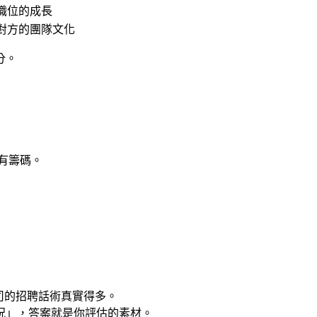
職位的成長
對方的團隊文化
分。
才有籌碼。
司的招聘話術真實得多。
狀況」，答案就是你評估的素材。