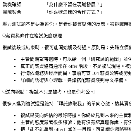
動機確認
「為什麼不留在現職發展？」
團隊契合
「你喜歡怎樣的合作方式？」
壓力測試題不是要為難你，是看你被質疑時的反應。被挑戰時
薪資與條件在複試怎麼處理
複試後段或結束時，很可能開始觸及待遇。原則是：先確立價
主管問期望待遇時，可以給一個「研究過的範圍」並
真正的薪資協商通常在 offer 階段，不是複試現
行情依職務與經歷而異，事前可查 104 薪資公秤或
詳細的話術與心理戰，建議搭配薪資談判專文準備。
逆向觀點：複試不只是被考，也是你考公司
很多人進到複試還是維持「拜託錄取我」的單向心態，這其實
複試是雙向評估的最好時機。你終於見到未來的主管
主管的態度藏著很多訊號：他有沒有認真聽你說、有
把「能不能拿到 offer」當唯一目標，可能讓你忽