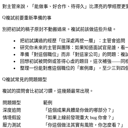
對主管來說，「能做事、好合作、待得久」比漂亮的學經歷更
複試前要重新準備的事
別把初試的稿子原封不動搬過來。複試前該做這些升級。
把初試講過的經歷「往深處再挖一層」：主管會追問
研究你未來的主管與團隊：如果知道面試官是誰，看
準備「對這個職位」而非「對這家公司」的問題：複
回想初試被問倒或答得心虛的題目，這次補強——同
整理一份能對應這個職位的「案例庫」，至少三到四個用 
複試常見的問題類型
複試的提問會比初試刁鑽，這幾類最常出現。
問題類型
範例
深度追問
「這個成果具體是你做的哪部分？」
情境假設
「如果上線前發現重大 bug 你會？」
壓力測試
「你這個做法其實有風險，你怎麼看？」