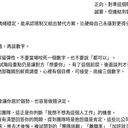
正向、對準這個
誠實，但連結到
情緒穩定、能承認限制又給出替代方案，比硬拗自己永遠對更得
值，再談數字。
保留彈性，不要當場咬死一個數字，也不要說「都可以」。
場。複試階段重點仍是讓對方「想要你」，有了這個前提，後面談判
勞動部職類別薪資調查，心裡有個目標、可接受、底線三個數字。
會讓你居於弱勢、也容易做錯決定。
和團隊，這正是你判斷「我想不想為這個人工作」的機會。
沒有清楚回答你的問題、提到團隊時是抱怨還是肯定，這些比公
略警訊、進去才後悔。複試問到的「團隊挑戰」「離職率」「加班