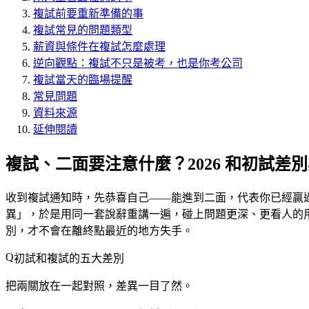
複試前要重新準備的事
複試常見的問題類型
薪資與條件在複試怎麼處理
逆向觀點：複試不只是被考，也是你考公司
複試當天的臨場提醒
常見問題
資料來源
延伸閱讀
複試、二面要注意什麼？2026 和初試差
收到複試通知時，先恭喜自己——能進到二面，代表你已經贏
異」，於是用同一套說辭重講一遍，碰上問題更深、更看人的
別，才不會在離終點最近的地方失手。
初試和複試的五大差別
把兩關放在一起對照，差異一目了然。