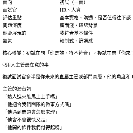
面向
初試（一面）
面試官
HR、人資
評估重點
基本資格、溝通、是否值得往下談
問題深度
廣而淺，確認背景
你要展現的
我符合基本條件
氣氛
較制式、篩選感
核心轉變：初試在問「你是誰、符不符合」，複試在問「你來
用人主管最在意的事
複試面試官多半是你未來的直屬主管或部門高層，他的角度和 H
主管的潛台詞
「這人進來能馬上上手嗎」
「他適合我們團隊的做事方式嗎」
「他遇到問題會怎麼處理」
「他會不會很快又走」
「他開的條件我們付得起嗎」