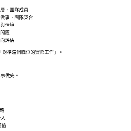
）
高層、團隊成員
能做事、團隊契合
節與情境
體問題
雙向評估
「對準這個職位的實際工作」。
把事做完。
路
投入
價值