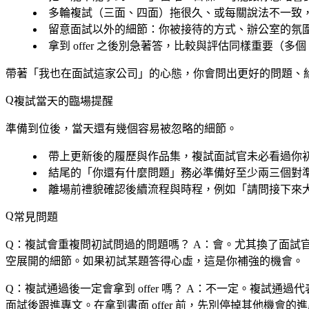
多輪複試（三面、四面）拖很久、或每關說法不一致
留意面試以外的細節：你被接待的方式、辦公室的氛
拿到 offer 之後別急著答，比較與評估同樣重要（多個 of
帶著「我也在面試這家公司」的心態，你會問出更好的問題、
複試當天的臨場提醒
準備到位後，當天還有幾個容易被忽略的細節。
帶上更新後的履歷與作品集，複試面試官未必看過你
結尾的「你還有什麼問題」務必準備好至少兩三個對
離場前禮貌確認後續流程與時程，例如「請問接下來
常見問題
Q：複試會重複問初試問過的問題嗎？
A：會。尤其換了面試
空展開的細節。如果初試某題答得心虛，這是你補強的機會。
Q：複試通過後一定會拿到 offer 嗎？
A：不一定。複試通過代表
面試後跟進專文。在拿到書面 offer 前，先別停掉其他機會的