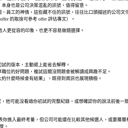
，本身也是公司決策混亂的訊號，值得留意。
圍、員工的神情，這些藏不住的訊號，往往比口頭描述的公司文
fer 的取捨可參考 offer 評估專文）。
給人更從容的印象，也更不容易做錯選擇。
初試的版本，主動遞上能省去解釋。
準職位的好問題，複試這關沒問題會被解讀成興趣不足。
大約什麼時候會有結果」，既得到資訊也展現積極。
官，他可能沒看過你初試的完整紀錄，或想確認你的說法前後一
你進入最終考量，但公司可能還在比較其他候選人，或要層層核准。
進度。