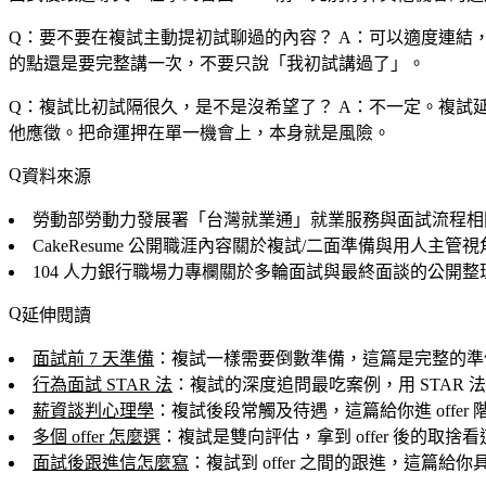
Q：要不要在複試主動提初試聊過的內容？
A：可以適度連結，
的點還是要完整講一次，不要只說「我初試講過了」。
Q：複試比初試隔很久，是不是沒希望了？
A：不一定。複試
他應徵。把命運押在單一機會上，本身就是風險。
資料來源
勞動部勞動力發展署「台灣就業通」就業服務與面試流程相
CakeResume 公開職涯內容關於複試/二面準備與用人主
104 人力銀行職場力專欄關於多輪面試與最終面談的公開
延伸閱讀
面試前 7 天準備
：複試一樣需要倒數準備，這篇是完整的準
行為面試 STAR 法
：複試的深度追問最吃案例，用 STAR 
薪資談判心理學
：複試後段常觸及待遇，這篇給你進 offer
多個 offer 怎麼選
：複試是雙向評估，拿到 offer 後的取捨
面試後跟進信怎麼寫
：複試到 offer 之間的跟進，這篇給