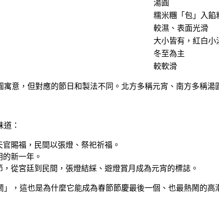
湯圓
糯米糰「包」入餡
較濕、表面光滑
大小皆有，紅白小
冬至為主
較軟滑
圓寓意，但對應的節日和製法不同。北方多稱元宵、南方多稱湯
味道：
天官賜福，民間以張燈、祭祀祈福。
明的新一年。
節，從宮廷到民間，張燈結綵、遊燈賞月成為元宵的標誌。
鬧」，這也是為什麼它能成為春節節慶最後一個、也最熱鬧的高