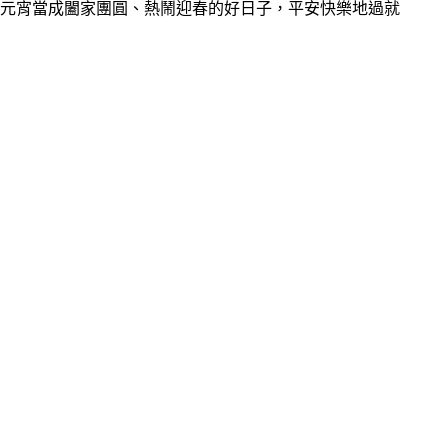
元宵當成闔家團圓、熱鬧迎春的好日子，平安快樂地過就