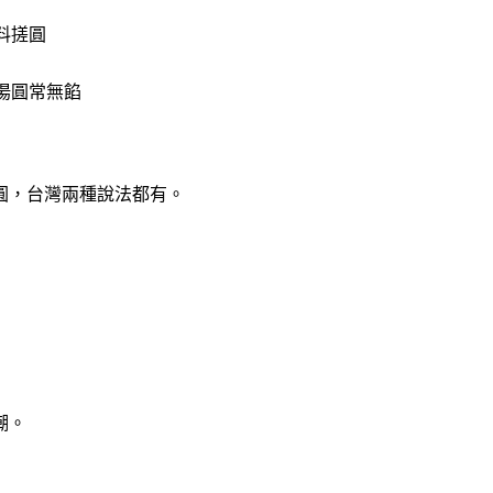
料搓圓
湯圓常無餡
圓，台灣兩種說法都有。
潮。