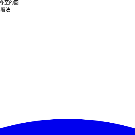
冬至的圓
與曆法