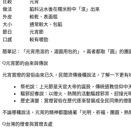
比較
元宵
做法
餡料沾水後在糯米粉中「滾」出來
外皮
較乾、表面粗
大小
通常較大、包餡
節日
元宵節
口感
較有嚼勁
簡單記：
「元宵用滾的、湯圓用包的」
。兩者都取「圓」的團
元宵節的由來與傳說
元宵賞燈的習俗由來已久，民間流傳幾種說法，了解一下更有
祭祀說
：上元節是天官大帝的誕辰，傳統道教信仰中
驅邪迎春說
：以燈火、熱鬧的活動驅趕邪祟、迎接光
歷史演變
：賞燈習俗在歷代逐漸發展成全民同樂的燈
不論哪種說法，元宵的精神都圍繞著「光明、祈福、團圓、熱
台灣的燈會與賞燈去處