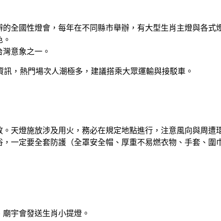
辦的全國性燈會，每年在不同縣市舉辦，有大型生肖主燈與各式
色。
台灣意象之一。
資訊
，熱門場次人潮極多，建議搭乘大眾運輸與接駁車。
放。天燈施放涉及用火，務必在規定地點進行，注意風向與周遭
俗，
一定要全套防護
（全罩安全帽、厚重不易燃衣物、手套、圍
、廟宇會發送生肖小提燈。