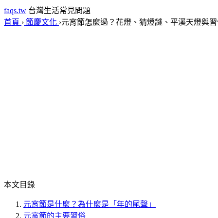
faqs.tw
台灣生活常見問題
首頁
›
節慶文化
›
元宵節怎麼過？花燈、猜燈謎、平溪天燈與習
本文目錄
元宵節是什麼？為什麼是「年的尾聲」
元宵節的主要習俗