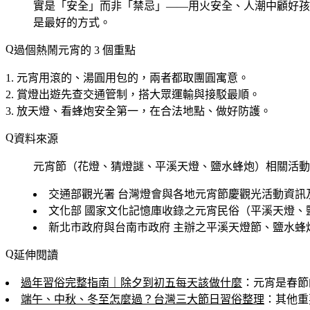
實是「安全」而非「禁忌」——用火安全、人潮中顧好孩
是最好的方式。
過個熱鬧元宵的 3 個重點
元宵用滾的、湯圓用包的
，兩者都取團圓寓意。
賞燈出遊先查交通管制
，搭大眾運輸與接駁最順。
放天燈、看蜂炮安全第一
，在合法地點、做好防護。
資料來源
元宵節（花燈、猜燈謎、平溪天燈、鹽水蜂炮）相關活動
交通部觀光署
台灣燈會與各地元宵節慶觀光活動資訊
文化部
國家文化記憶庫收錄之元宵民俗（平溪天燈、
新北市政府與台南市政府
主辦之平溪天燈節、鹽水蜂
延伸閱讀
過年習俗完整指南｜除夕到初五每天該做什麼
：元宵是春節
端午、中秋、冬至怎麼過？台灣三大節日習俗整理
：其他重