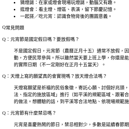
猜燈謎
：在家或燈會現場玩燈謎，動腦又有趣。
逛燈會
：看主燈、燈區、表演，留下節慶記憶。
一起搓／吃元宵
：認識食物背後的團圓意義。
常見問題
Q：元宵節是國定假日嗎？要放假嗎？
不是國定假日，元宵節（農曆正月十五）通常不放假，因
動，方便民眾參與。所以雖然當天要上班上學，你還是能
的實際日期（不一定剛好在正月十五當天）。
Q：天燈上寫的願望真的會實現嗎？放天燈合法嗎？
天燈寫願望是祈福的民俗象徵，寄託心願、討個好兆頭，
法、指定的施放區域」進行（如平溪的規範區域、跟著合
的做法。想體驗的話，到平溪等合法地點、依現場規範施
Q：元宵節有什麼禁忌嗎？
元宵是喜慶熱鬧的節日，禁忌相對少，多數是延續春節期