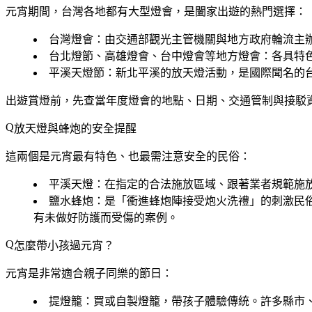
元宵期間，台灣各地都有大型燈會，是闔家出遊的熱門選擇：
台灣燈會
：由交通部觀光主管機關與地方政府輪流主
台北燈節、高雄燈會、台中燈會
等地方燈會：各具特
平溪天燈節
：新北平溪的放天燈活動，是國際聞名的
出遊賞燈前，先查當年度燈會的
地點、日期、交通管制與接駁
放天燈與蜂炮的安全提醒
這兩個是元宵最有特色、也最需注意安全的民俗：
平溪天燈
：在指定的合法施放區域、跟著業者規範施
鹽水蜂炮
：是「衝進蜂炮陣接受炮火洗禮」的刺激民
有未做好防護而受傷的案例。
怎麼帶小孩過元宵？
元宵是非常適合親子同樂的節日：
提燈籠
：買或自製燈籠，帶孩子體驗傳統。許多縣市