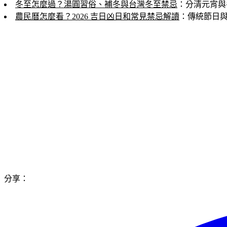
冬至怎麼過？湯圓習俗、補冬與台灣冬至禁忌
：分清元宵與
農民曆怎麼看？2026 吉日凶日和常見禁忌解讀
：傳統節日
分享：