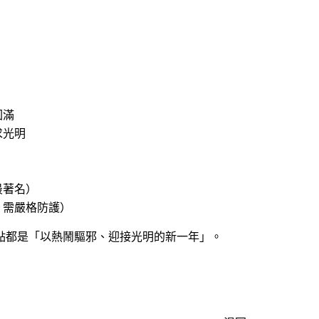
圓滿
求光明
最著名）
、需嚴格防護）
點都是「以熱鬧驅邪、迎接光明的新一年」。