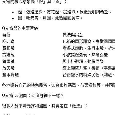
元宵的核心意象是「
燈
」與「
圓
」：
燈
：張燈結綵、賞花燈、提燈籠，象徵光明與希望。
圓
：吃元宵、月圓，象徵團圓美滿。
元宵節的主要習俗
習俗
做法與寓意
吃元宵
包餡的圓形甜食，象徵團圓
賞花燈
看各式燈飾、生肖主燈，祈
提燈籠
小孩提燈遊玩，熱鬧喜慶
猜燈謎
燈上掛謎題，動腦同樂
放天燈
寫上願望升空，祈福（平溪
鹽水蜂炮
台南鹽水的特殊民俗（刺激
各地還有自己的特色民俗，如台東炸寒單、苗栗㹙龍等，共同
元宵 vs 湯圓：到底哪裡不一樣？
很多人分不清元宵和湯圓，其實差在「做法」：