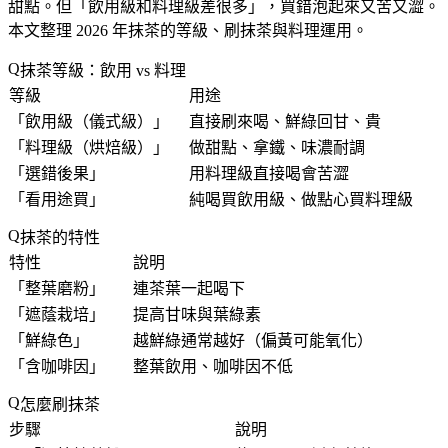
甜點。但「
飲用級和料理級差很多
」，買錯泡起來又苦又澀。
本文整理 2026 年抹茶的等級、刷抹茶與料理運用。
抹茶等級：飲用 vs 料理
等級
用途
「
飲用級（儀式級）
」
直接刷來喝、鮮綠回甘、貴
「
料理級（烘焙級）
」
做甜點、拿鐵、味濃耐調
「
選錯後果
」
用料理級直接喝會苦澀
「
看用途買
」
純喝買飲用級、做點心買料理級
抹茶的特性
特性
說明
「
整葉磨粉
」
連茶葉一起喝下
「
遮蔭栽培
」
提高甘味與葉綠素
「
鮮綠色
」
越鮮綠通常越好（偏黃可能氧化）
「
含咖啡因
」
整葉飲用、咖啡因不低
怎麼刷抹茶
步驟
說明