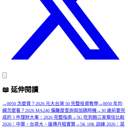
📖
延伸閱讀
→
0050 怎麼買？2026 元大台灣 50 完整投資教學
→
0050 年均
線怎麼看？2026 MA240 偏離度查詢與加碼時機
→
30 歲前要完
成的 5 件理財大事｜2026 完整指南
→
5G 吃到飽三家電信比較
2026｜中華、台哥大、遠傳月租實算
→
5K 10K 訓練 2026｜菜