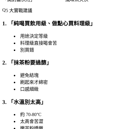
5 大實戰建議
1. 「
純喝買飲用級、做點心買料理級
」
用途決定等級
料理級直接喝會苦
別買錯
2. 「
抹茶粉要過篩
」
避免結塊
刷起來才綿密
口感細緻
3. 「
水溫別太高
」
約 70-80°C
太高會苦澀
嫩茶粉嬌嫩