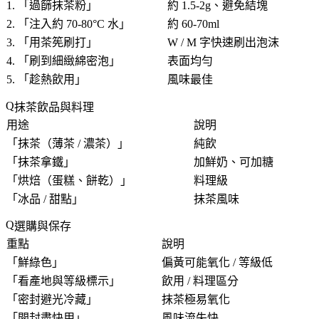
1. 「
過篩抹茶粉
」
約 1.5-2g、避免結塊
2. 「
注入約 70-80°C 水
」
約 60-70ml
3. 「
用茶筅刷打
」
W / M 字快速刷出泡沫
4. 「
刷到細緻綿密泡
」
表面均勻
5. 「
趁熱飲用
」
風味最佳
抹茶飲品與料理
用途
說明
「
抹茶（薄茶 / 濃茶）
」
純飲
「
抹茶拿鐵
」
加鮮奶、可加糖
「
烘焙（蛋糕、餅乾）
」
料理級
「
冰品 / 甜點
」
抹茶風味
選購與保存
重點
說明
「
鮮綠色
」
偏黃可能氧化 / 等級低
「
看產地與等級標示
」
飲用 / 料理區分
「
密封避光冷藏
」
抹茶極易氧化
「
開封盡快用
」
風味流失快