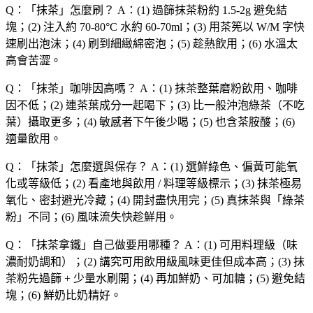
Q：「
抹茶
」怎麼刷？
A：(1) 過篩抹茶粉約 1.5-2g 避免結
塊；(2) 注入約 70-80°C 水約 60-70ml；(3) 用茶筅以 W/M 字快
速刷出泡沫；(4) 刷到細緻綿密泡；(5) 趁熱飲用；(6) 水溫太
高會苦澀。
Q：「
抹茶
」咖啡因高嗎？
A：(1) 抹茶整葉磨粉飲用、咖啡
因不低；(2) 連茶葉成分一起喝下；(3) 比一般沖泡綠茶（不吃
葉）攝取更多；(4) 敏感者下午後少喝；(5) 也含茶胺酸；(6)
適量飲用。
Q：「
抹茶
」怎麼選與保存？
A：(1) 選鮮綠色、偏黃可能氧
化或等級低；(2) 看產地與飲用 / 料理等級標示；(3) 抹茶極易
氧化、密封避光冷藏；(4) 開封盡快用完；(5) 真抹茶與「綠茶
粉」不同；(6) 風味流失快趁鮮用。
Q：「
抹茶拿鐵
」自己做要用哪種？
A：(1) 可用料理級（味
濃耐奶調和）；(2) 講究可用飲用級風味更佳但成本高；(3) 抹
茶粉先過篩 + 少量水刷開；(4) 再加鮮奶、可加糖；(5) 避免結
塊；(6) 鮮奶比奶精好。