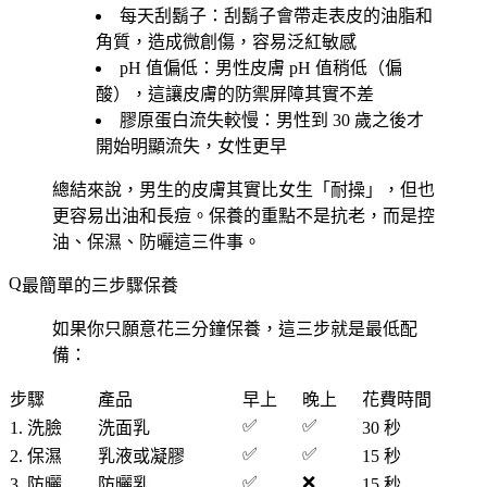
每天刮鬍子
：刮鬍子會帶走表皮的油脂和
角質，造成微創傷，容易泛紅敏感
pH 值偏低
：男性皮膚 pH 值稍低（偏
酸），這讓皮膚的防禦屏障其實不差
膠原蛋白流失較慢
：男性到 30 歲之後才
開始明顯流失，女性更早
總結來說，男生的皮膚其實比女生「耐操」，但也
更容易出油和長痘。保養的重點不是抗老，而是
控
油、保濕、防曬
這三件事。
最簡單的三步驟保養
如果你只願意花三分鐘保養，這三步就是最低配
備：
步驟
產品
早上
晚上
花費時間
✅
✅
1. 洗臉
洗面乳
30 秒
✅
✅
2. 保濕
乳液或凝膠
15 秒
✅
❌
3. 防曬
防曬乳
15 秒