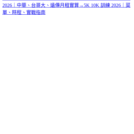
2026｜中華、台哥大、遠傳月租實算
→
5K 10K 訓練 2026｜菜
單、時程、實戰指南