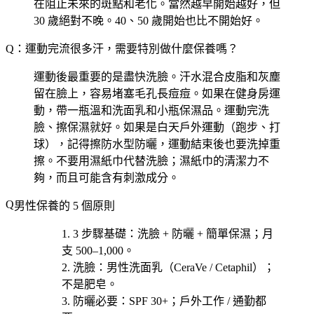
在阻止未來的斑點和老化。當然越早開始越好，但
30 歲絕對不晚。40、50 歲開始也比不開始好。
Q：運動完流很多汗，需要特別做什麼保養嗎？
運動後最重要的是盡快洗臉。汗水混合皮脂和灰塵
留在臉上，容易堵塞毛孔長痘痘。如果在健身房運
動，帶一瓶溫和洗面乳和小瓶保濕品。運動完洗
臉、擦保濕就好。如果是白天戶外運動（跑步、打
球），記得擦防水型防曬，運動結束後也要洗掉重
擦。不要用濕紙巾代替洗臉；濕紙巾的清潔力不
夠，而且可能含有刺激成分。
男性保養的 5 個原則
3 步驟基礎
：洗臉 + 防曬 + 簡單保濕；月
支 500–1,000。
洗臉
：男性洗面乳（CeraVe / Cetaphil）；
不是肥皂。
防曬必要
：SPF 30+；戶外工作 / 通勤都