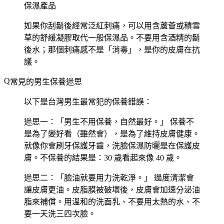
保濕產品
如果你刮鬍後經常泛紅刺痛，可以用含蘆薈或積雪
草的舒緩凝膠取代一般保濕品。不要用含酒精的鬍
後水；那個刺痛感不是「消毒」，是你的皮膚在抗
議。
常見的男生保養迷思
以下是台灣男生最常犯的保養錯誤：
迷思一：「男生不用保養，自然最好。」
保養不
是為了變好看（雖然會），是為了維持皮膚健康。
就像你會刷牙保護牙齒，洗臉保濕防曬是在保護皮
膚。不保養的結果是：30 歲看起來像 40 歲。
迷思二：「臉油就要用力洗乾淨。」
過度清潔會
讓皮膚更油。皮脂膜被破壞後，皮膚會加速分泌油
脂來補償。用溫和的洗面乳、不要用太熱的水、不
要一天洗三四次臉。