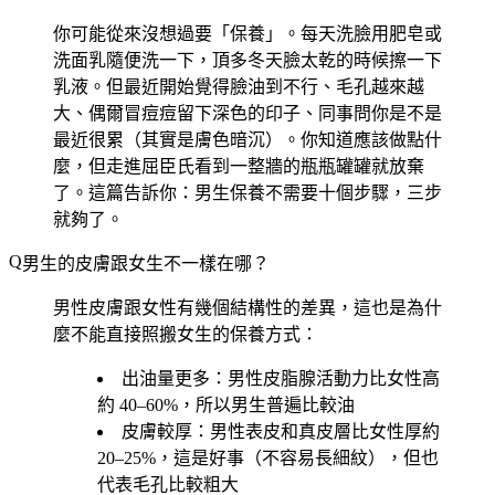
你可能從來沒想過要「保養」。每天洗臉用肥皂或
洗面乳隨便洗一下，頂多冬天臉太乾的時候擦一下
乳液。但最近開始覺得臉油到不行、毛孔越來越
大、偶爾冒痘痘留下深色的印子、同事問你是不是
最近很累（其實是膚色暗沉）。你知道應該做點什
麼，但走進屈臣氏看到一整牆的瓶瓶罐罐就放棄
了。這篇告訴你：男生保養不需要十個步驟，三步
就夠了。
男生的皮膚跟女生不一樣在哪？
男性皮膚跟女性有幾個結構性的差異，這也是為什
麼不能直接照搬女生的保養方式：
出油量更多
：男性皮脂腺活動力比女性高
約 40–60%，所以男生普遍比較油
皮膚較厚
：男性表皮和真皮層比女性厚約
20–25%，這是好事（不容易長細紋），但也
代表毛孔比較粗大