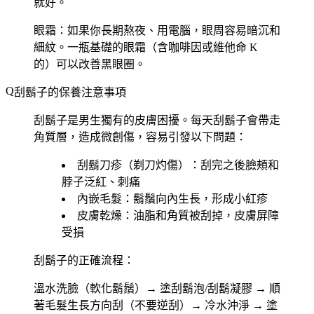
就好。
眼霜
：如果你長期熬夜、用電腦，眼周容易暗沉和
細紋。一瓶基礎的眼霜（含咖啡因或維他命 K
的）可以改善黑眼圈。
刮鬍子的保養注意事項
刮鬍子是男生獨有的皮膚困擾。每天刮鬍子會帶走
角質層，造成微創傷，容易引發以下問題：
刮鬍刀疹
（剃刀灼傷）：刮完之後臉頰和
脖子泛紅、刺痛
內嵌毛髮
：鬍鬚向內生長，形成小紅疹
皮膚乾燥
：油脂和角質被刮掉，皮膚屏障
受損
刮鬍子的正確流程：
溫水洗臉（軟化鬍鬚）→ 塗刮鬍泡/刮鬍凝膠 → 順
著毛髮生長方向刮（不要逆刮）→ 冷水沖淨 → 塗