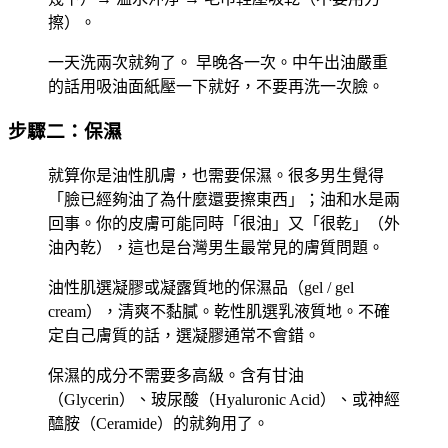
擦）。
一天洗兩次就夠了。
早晚各一次。中午出油嚴重
的話用吸油面紙壓一下就好，不要再洗一次臉。
步驟二：保濕
就算你是油性肌膚，也需要保濕。很多男生覺得
「臉已經夠油了為什麼還要擦東西」；油和水是兩
回事。你的皮膚可能同時「很油」又「很乾」（外
油內乾），這也是台灣男生最常見的膚質問題。
油性肌選
凝膠或凝露質地
的保濕品（gel / gel
cream），清爽不黏膩。乾性肌選
乳液質地
。不確
定自己膚質的話，選凝膠通常不會錯。
保濕的成分不需要多高級。含有甘油
（Glycerin）、玻尿酸（Hyaluronic Acid）、或神經
醯胺（Ceramide）的就夠用了。