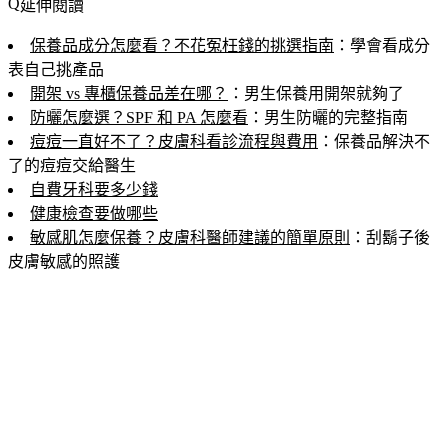
延伸閱讀
保養品成分怎麼看？不花冤枉錢的挑選指南
：學會看成分
表自己挑產品
開架 vs 專櫃保養品差在哪？
：男生保養用開架就夠了
防曬怎麼選？SPF 和 PA 怎麼看
：男生防曬的完整指南
痘痘一直好不了？皮膚科看診流程與費用
：保養品解決不
了的痘痘交給醫生
自費牙科要多少錢
健康檢查要做哪些
敏感肌怎麼保養？皮膚科醫師建議的簡單原則
：刮鬍子後
皮膚敏感的照護