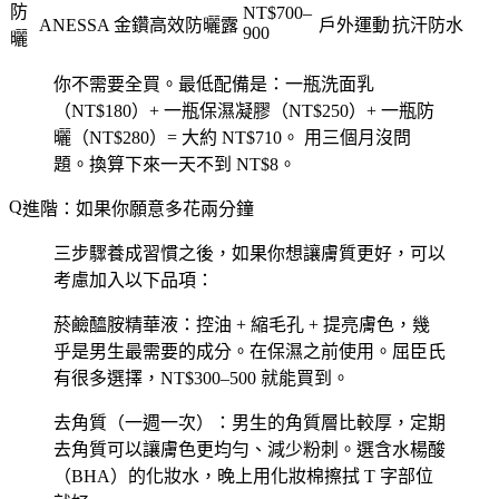
防
NT$700–
ANESSA 金鑽高效防曬露
戶外運動
抗汗防水
900
曬
你不需要全買。
最低配備是：一瓶洗面乳
（NT$180）+ 一瓶保濕凝膠（NT$250）+ 一瓶防
曬（NT$280）= 大約 NT$710。
用三個月沒問
題。換算下來一天不到 NT$8。
進階：如果你願意多花兩分鐘
三步驟養成習慣之後，如果你想讓膚質更好，可以
考慮加入以下品項：
菸鹼醯胺精華液
：控油 + 縮毛孔 + 提亮膚色，幾
乎是男生最需要的成分。在保濕之前使用。屈臣氏
有很多選擇，NT$300–500 就能買到。
去角質（一週一次）
：男生的角質層比較厚，定期
去角質可以讓膚色更均勻、減少粉刺。選含水楊酸
（BHA）的化妝水，晚上用化妝棉擦拭 T 字部位