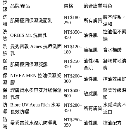
步
品牌/產品
價格
適合膚質
特色
驟
洗
胺基酸系，
NT$180–
肌研極潤保濕洗面乳
所有膚質
250
臉
溫和
洗
控油但不緊
NT$350–
ORBIS Mr. 洗面乳
油性肌
450
臉
繃
洗
曼秀雷敦 Acnes 抗痘洗面
NT$120–
痘痘肌
含水楊酸
180
臉
乳
保
油性/混
凝膠質地清
NT$250–
肌研極潤保濕凝露
350
濕
合肌
爽
保
NIVEA MEN 控油保濕凝
NT$200–
油性肌
控油效果好
300
濕
膠
保
理膚寶水多容安舒緩保濕
醫美等級溫
NT$600–
敏感肌
800
濕
乳液
和
防
Biore UV Aqua Rich 水凝
水感清爽不
NT$280–
所有膚質
350
曬
長效防曬
泛白
防
NT$250–
曼秀雷敦水潤肌防曬乳
油性肌
控油配方
350
曬