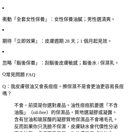
衝動「全套女性保養」
：女性保養油膩；男性選清爽。
期待「立即效果」
：皮膚週期 28 天；1 個月起見效。
忽略「鬍後保養」
：刮鬍後皮膚敏感；鬍後水 / 保濕乳。
常見問題 FAQ
Q：我皮膚很油又會長痘痘，擦保濕不是會更油更容易長痘
嗎？
不會，前提是你選對產品。油性痘痘肌要選「不含
油脂」（oil-free）的保濕品，質地選凝膠或凝露。
含有甘油和玻尿酸的凝膠質地保濕品不會堵毛孔。
反而如果你只洗臉不保濕，皮膚缺水會代償性分泌