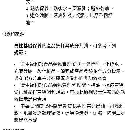
要。
鬍後保養
：鬍後水 + 保濕乳；避免乾癢。
避免油膩
：清爽乳液 / 凝露；比厚重霜舒
適。
資料來源
男性基礎保養的產品選擇與成分判讀，可參考下列
規範：
衛生福利部食品藥物管理署
男士洗面乳、化妝水、
乳液等屬一般化粧品，須完成產品登錄並全成分標示，
男女配方差異主要在膚感與香料而非功效本質
衛生福利部食品藥物管理署
防曬、控油、抗痘宣稱
受化粧品得宣稱詞句規範，可據此檢視男士保養品的功
效標示是否合規
中華民國皮膚科醫學會
提供男性常見出油、刮鬍刺
激、毛囊炎之護理衛教，建議從清潔、保濕、防曬三步
驟建立基礎