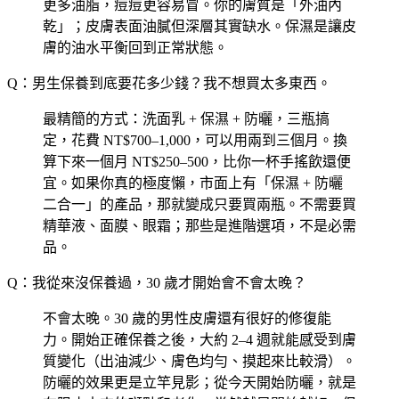
更多油脂，痘痘更容易冒。你的膚質是「外油內
乾」；皮膚表面油膩但深層其實缺水。保濕是讓皮
膚的油水平衡回到正常狀態。
Q：男生保養到底要花多少錢？我不想買太多東西。
最精簡的方式：洗面乳 + 保濕 + 防曬，三瓶搞
定，花費 NT$700–1,000，可以用兩到三個月。換
算下來一個月 NT$250–500，比你一杯手搖飲還便
宜。如果你真的極度懶，市面上有「保濕 + 防曬
二合一」的產品，那就變成只要買兩瓶。不需要買
精華液、面膜、眼霜；那些是進階選項，不是必需
品。
Q：我從來沒保養過，30 歲才開始會不會太晚？
不會太晚。30 歲的男性皮膚還有很好的修復能
力。開始正確保養之後，大約 2–4 週就能感受到膚
質變化（出油減少、膚色均勻、摸起來比較滑）。
防曬的效果更是立竿見影；從今天開始防曬，就是