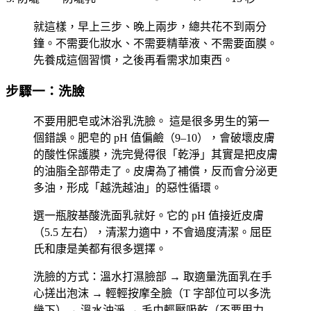
就這樣，早上三步、晚上兩步，總共花不到兩分
鐘。不需要化妝水、不需要精華液、不需要面膜。
先養成這個習慣，之後再看需求加東西。
步驟一：洗臉
不要用肥皂或沐浴乳洗臉。
這是很多男生的第一
個錯誤。肥皂的 pH 值偏鹼（9–10），會破壞皮膚
的酸性保護膜，洗完覺得很「乾淨」其實是把皮膚
的油脂全部帶走了。皮膚為了補償，反而會分泌更
多油，形成「越洗越油」的惡性循環。
選一瓶
胺基酸洗面乳
就好。它的 pH 值接近皮膚
（5.5 左右），清潔力適中，不會過度清潔。屈臣
氏和康是美都有很多選擇。
洗臉的方式：溫水打濕臉部 → 取適量洗面乳在手
心搓出泡沫 → 輕輕按摩全臉（T 字部位可以多洗
幾下）→ 溫水沖淨 → 毛巾輕壓吸乾（不要用力