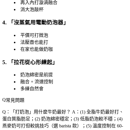
再入內打漩渦融合
消大泡敲杯
4. 「
沒蒸氣用電動奶泡器
」
平價可打微泡
法壓壺也能打
在家也能做奶咖
5. 「
拉花從心形練起
」
奶泡綿密是前提
融合 + 流速控制
多練自然會
常見問題
Q：「
打奶泡
」用什麼牛奶最好？
A：(1) 全脂牛奶最好打、
蛋白質脂肪足；(2) 奶泡綿密穩定；(3) 低脂奶泡較不穩；(4)
燕麥奶可打但較挑技巧（選 barista 款）；(5) 溫度控制在 60-