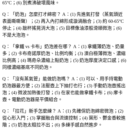
65°C；(6) 別煮沸破壞風味。
Q：「
奶泡
」怎麼打才綿密？
A：(1) 先進氣打發（蒸氣頭近
表面嘶嘶聲）；(2) 再入內打綿形成漩渦融合；(3) 約 60-65°C
停止；(4) 敲杯搖晃消大泡；(5) 目標像油漆般滑順微泡；(6)
不是大泡泡。
Q：「
拿鐵 vs 卡布
」奶泡差在哪？
A：(1) 拿鐵薄奶泡、奶量
多；(2) 卡布奇諾厚奶泡、比例均衡；(3) 澳白極薄微泡、濃縮
比例高；(4) 瑪奇朵濃縮上點奶泡；(5) 奶泡厚度決定口感；(6)
同樣濃縮基底不同奶泡。
Q：「
沒有蒸氣管
」能做奶泡嗎？
A：(1) 可以、用手持電動
奶泡器最方便；(2) 法壓壺上下抽打也行；(3) 手動奶泡壺搖出
泡；(4) 微波加熱後打發；(5) 在家也能做拿鐵卡布；(6) 摩卡
壺 + 電動奶泡器是平價組合。
Q：「
拉花
」新手怎麼練？
A：(1) 先確保奶泡綿密微泡；(2)
從心形入門；(3) 掌握融合與流速控制；(4) 葉形、鬱金香較進
階；(5) 奶泡太粗拉不出；(6) 多練手感自然進步。