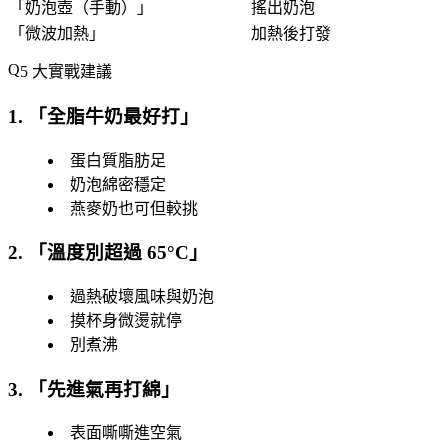
「
奶泡壺（手動）
」
搖出奶泡
「
微波加熱
」
加熱後打發
5 大實戰建議
1. 「
全脂牛奶最好打
」
蛋白質脂肪足
奶泡綿密穩定
燕麥奶也可但較挑
2. 「
溫度別超過 65°C
」
過熱破壞風味與奶泡
摸杯身微燙就停
別煮沸
3. 「
先進氣再打綿
」
表面嘶嘶進空氣