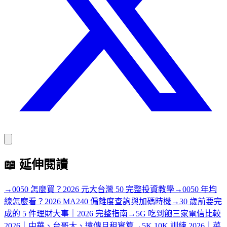
📖
延伸閱讀
→
0050 怎麼買？2026 元大台灣 50 完整投資教學
→
0050 年均
線怎麼看？2026 MA240 偏離度查詢與加碼時機
→
30 歲前要完
成的 5 件理財大事｜2026 完整指南
→
5G 吃到飽三家電信比較
2026｜中華、台哥大、遠傳月租實算
→
5K 10K 訓練 2026｜菜