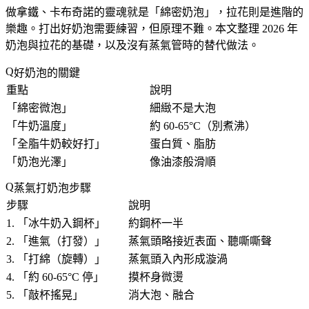
做拿鐵、卡布奇諾的靈魂就是「
綿密奶泡
」，拉花則是進階的
樂趣。打出好奶泡需要練習，但原理不難。本文整理 2026 年
奶泡與拉花的基礎，以及沒有蒸氣管時的替代做法。
好奶泡的關鍵
重點
說明
「
綿密微泡
」
細緻不是大泡
「
牛奶溫度
」
約 60-65°C（別煮沸）
「
全脂牛奶較好打
」
蛋白質、脂肪
「
奶泡光澤
」
像油漆般滑順
蒸氣打奶泡步驟
步驟
說明
1. 「
冰牛奶入鋼杯
」
約鋼杯一半
2. 「
進氣（打發）
」
蒸氣頭略接近表面、聽嘶嘶聲
3. 「
打綿（旋轉）
」
蒸氣頭入內形成漩渦
4. 「
約 60-65°C 停
」
摸杯身微燙
5. 「
敲杯搖晃
」
消大泡、融合