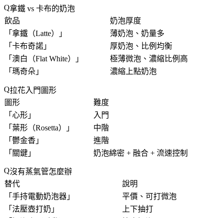
拿鐵 vs 卡布的奶泡
飲品
奶泡厚度
「
拿鐵（Latte）
」
薄奶泡、奶量多
「
卡布奇諾
」
厚奶泡、比例均衡
「
澳白（Flat White）
」
極薄微泡、濃縮比例高
「
瑪奇朵
」
濃縮上點奶泡
拉花入門圖形
圖形
難度
「
心形
」
入門
「
葉形（Rosetta）
」
中階
「
鬱金香
」
進階
「
關鍵
」
奶泡綿密 + 融合 + 流速控制
沒有蒸氣管怎麼辦
替代
說明
「
手持電動奶泡器
」
平價、可打微泡
「
法壓壺打奶
」
上下抽打