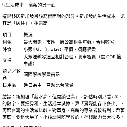
生活成本：高薪的另一面
這是移居新加坡最該務實面對的部分。新加坡的生活成本，尤
其是「居住」，相當高：
項目
概況
租金
最大開銷，市區一房公寓租金可觀，合租較省
外食
小販中心（hawker）平價，餐廳很貴
大眾運輸發達且相對合理，養車極貴（需 COE 擁
交通
車證）
育兒／教
國際學校學費高昂
育
日用品
進口為主，普遍比台灣貴
結論：新加坡「
薪水高、但開銷也高
」。評估時別只看 offer
的數字，要把房租、生活成本減掉，算「實際能存下多少」，
再跟台灣的生活做比較。對單身、高薪的專業者較有利；帶著
家庭、要租大房子、小孩讀國際學校的，存錢壓力會大很多。