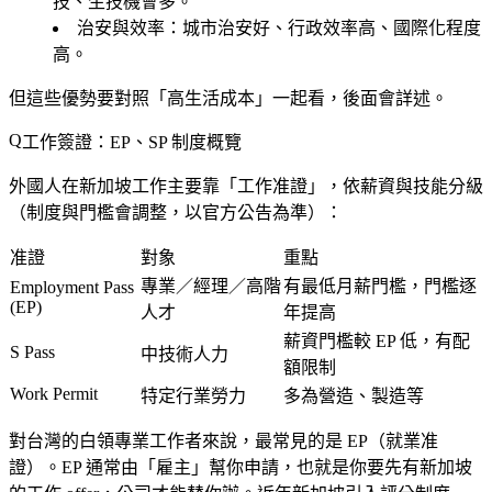
技、生技機會多。
治安與效率
：城市治安好、行政效率高、國際化程度
高。
但這些優勢要對照「高生活成本」一起看，後面會詳述。
工作簽證：EP、SP 制度概覽
外國人在新加坡工作主要靠「工作准證」，依薪資與技能分級
（制度與門檻會調整，以官方公告為準）：
准證
對象
重點
專業／經理／高階
有最低月薪門檻，門檻逐
Employment Pass
(EP)
人才
年提高
薪資門檻較 EP 低，有配
S Pass
中技術人力
額限制
Work Permit
特定行業勞力
多為營造、製造等
對台灣的白領專業工作者來說，最常見的是
EP（就業准
證）
。EP 通常由「
雇主
」幫你申請，也就是你要先有新加坡