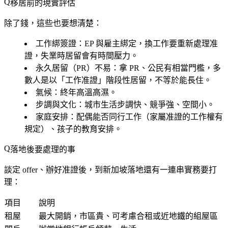
移居前的現實評估
除了錢，這些也要想清楚：
工作綁簽證
：EP 與雇主綁定，換工作要重新處理准
證，失業時居留會有時間壓力。
永久居留（PR）不易
：拿 PR、公民有相當門檻，多
數人是以「工作准證」階段性居留，不等於能長住。
氣候
：終年高溫高濕。
步調與文化
：城市生活步調快、競爭強、空間小。
家庭安排
：配偶能否同行工作（家屬准證的工作權有
規定）、孩子的教育安排。
落地後要處理的事
談定 offer、辦好准證後，到新加坡落地還有一連串實務要打
理：
項目
說明
租屋
最大開銷，市區貴、可考慮合租或近地鐵的組屋區