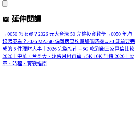
📖
延伸閱讀
→
0050 怎麼買？2026 元大台灣 50 完整投資教學
→
0050 年均
線怎麼看？2026 MA240 偏離度查詢與加碼時機
→
30 歲前要完
成的 5 件理財大事｜2026 完整指南
→
5G 吃到飽三家電信比較
2026｜中華、台哥大、遠傳月租實算
→
5K 10K 訓練 2026｜菜
單、時程、實戰指南