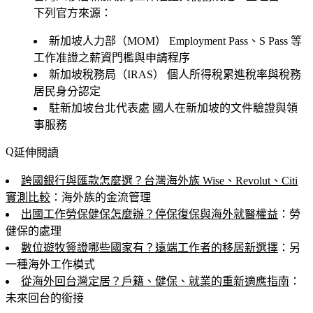
下列官方來源：
新加坡人力部（MOM）
Employment Pass、S Pass 等
工作准證之薪資門檻與申請程序
新加坡稅務局（IRAS）
個人所得稅累進稅率與稅務
居民身分認定
駐新加坡台北代表處
國人在新加坡的文件驗證與領
事服務
延伸閱讀
跨國銀行與匯款怎麼選？台灣海外族 Wise、Revolut、Citi
實測比較
：海外族的金流管理
出國工作勞保健保怎麼辦？停保復保與海外就醫權益
：勞
健保的處理
數位遊牧簽證哪些國家有？遠端工作者的移居新選擇
：另
一種海外工作模式
從海外回台灣定居？戶籍、健保、就業的重新適應指南
：
未來回台的銜接