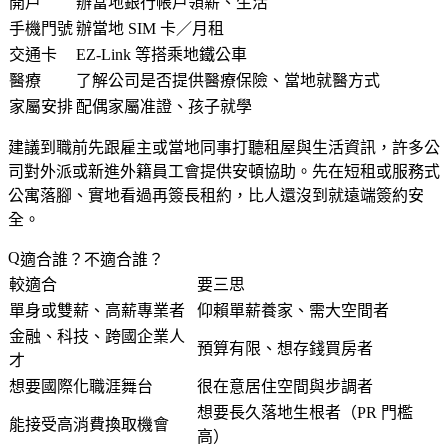
開戶
辦當地銀行帳戶領薪、生活
手機門號
辦當地 SIM 卡／月租
交通卡
EZ-Link 等搭乘地鐵公車
醫療
了解公司是否提供醫療保險、當地就醫方式
家屬安排
配偶家屬准證、孩子就學
建議到職前先跟雇主或當地同事打聽租屋與生活資訊，許多公
司對外派或新進外籍員工會提供安頓協助。先在短租或服務式
公寓落腳、實地看過再簽長租約，比人還沒到就遠端簽約安
全。
適合誰？不適合誰？
較適合
要三思
單身或雙薪、高薪專業者
仰賴單薪養家、需大空間者
金融、科技、跨國企業人
預算有限、想存錢買房者
才
想要國際化職涯舞台
很在意居住空間與步調者
想要長久落地生根者（PR 門檻
能接受高消費換取機會
高）