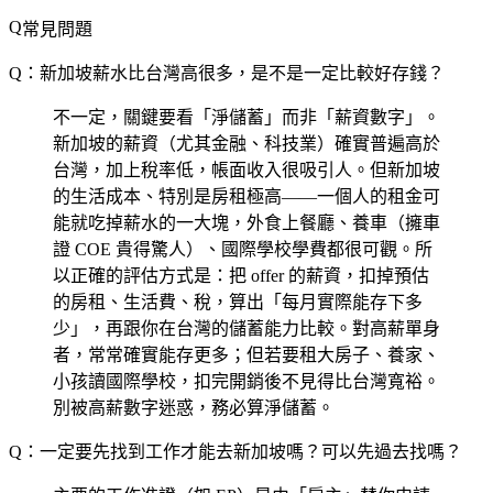
常見問題
Q：新加坡薪水比台灣高很多，是不是一定比較好存錢？
不一定，關鍵要看「淨儲蓄」而非「薪資數字」。
新加坡的薪資（尤其金融、科技業）確實普遍高於
台灣，加上稅率低，帳面收入很吸引人。但新加坡
的生活成本、特別是房租極高——一個人的租金可
能就吃掉薪水的一大塊，外食上餐廳、養車（擁車
證 COE 貴得驚人）、國際學校學費都很可觀。所
以正確的評估方式是：把 offer 的薪資，扣掉預估
的房租、生活費、稅，算出「每月實際能存下多
少」，再跟你在台灣的儲蓄能力比較。對高薪單身
者，常常確實能存更多；但若要租大房子、養家、
小孩讀國際學校，扣完開銷後不見得比台灣寬裕。
別被高薪數字迷惑，務必算淨儲蓄。
Q：一定要先找到工作才能去新加坡嗎？可以先過去找嗎？