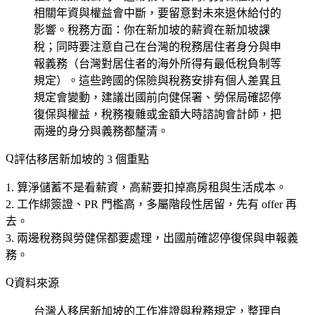
相關年資與權益會中斷，要留意對未來退休給付的
影響。稅務方面：你在新加坡的薪資在新加坡課
稅；同時要注意自己在台灣的稅務居住者身分與申
報義務（台灣對居住者的海外所得有最低稅負制等
規定）。這些跨國的保險與稅務安排有個人差異且
規定會變動，建議出國前向健保署、勞保局確認停
復保與權益，稅務複雜或金額大時諮詢會計師，把
兩邊的身分與義務都釐清。
評估移居新加坡的 3 個重點
算淨儲蓄不是看薪資
，高薪要扣掉高房租與生活成本。
工作綁簽證、PR 門檻高
，多屬階段性居留，先有 offer 再
去。
兩邊稅務與勞健保都要處理
，出國前確認停復保與申報義
務。
資料來源
台灣人移居新加坡的工作准證與稅務規定，整理自