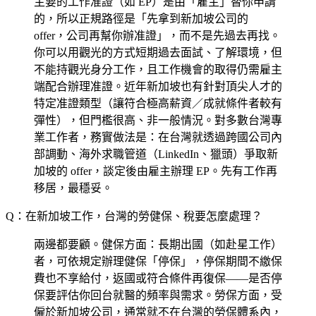
主要的工作准證（如 EP）是由「雇主」替你申請
的，所以正規路徑是「先拿到新加坡公司的
offer，公司再幫你辦准證」，而不是先過去再找。
你可以用觀光的方式短期過去面試、了解環境，但
不能持觀光身分工作，且工作機會的取得仍需雇主
端配合辦理准證。近年新加坡也有針對頂尖人才的
特定准證類型（讓符合極高薪資／成就條件者較有
彈性），但門檻很高、非一般情況。對多數台灣專
業工作者，務實做法是：在台灣就透過跨國公司內
部調動、海外求職管道（LinkedIn、獵頭）爭取新
加坡的 offer，談定後由雇主辦理 EP。先有工作再
移居，最穩妥。
Q：在新加坡工作，台灣的勞健保、稅要怎麼處理？
兩邊都要顧。健保方面：長期出國（如赴星工作）
者，可依規定辦理健保「停保」，停保期間不繳保
費也不享給付，返國或符合條件再復保——是否停
保要評估你回台就醫的頻率與需求。勞保方面，受
僱於新加坡公司，通常就不在台灣的勞保體系內，