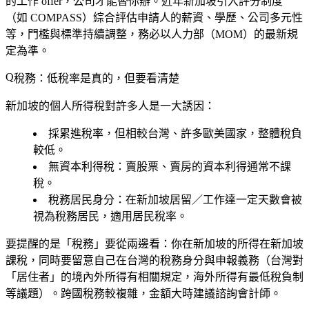
的工作 offer，公司才能替你辦。近年新加坡引入評分制度
（如 COMPASS）綜合評估申請人的薪資、學歷、公司多元性
等，門檻與標準持續調整，務必以人力部（MOM）的最新規
定為準。
稅務：低稅率是真的，但要看清楚
新加坡的個人所得稅對許多人是一大誘因：
採累進稅率
，但相較台灣、許多歐美國家，整體稅負
較低。
無資本利得稅
：賣股票、賣房的資本利得通常不課
稅。
稅務居民身分
：在新加坡居留／工作達一定天數會被
視為稅務居民，適用居民稅率。
要提醒的是「稅務」要從兩邊看：你在新加坡的所得在新加坡
課稅，同時要留意自己在台灣的稅務身分與申報義務（台灣對
「居住者」的境內外所得有相關規定，海外所得有最低稅負制
等議題）。跨國稅務較複雜，金額大時建議諮詢會計師。