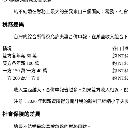
不結婚的財務影響試算
結不結婚在財務上最大的差異來自三個面向：稅務、社會
稅務差異
台灣的綜合所得稅允許夫妻合併申報，在某些收入組合下
情境
各自申
雙方各年薪 60 萬
約 NT$2
雙方各年薪 100 萬
約 NT$6
一方 150 萬/一方 40 萬
約 NT$1
一方 200 萬/一方 0
約 NT$2
收入差距越大，合併申報省越多。如果雙方收入相近，稅
注意
：2026 年起薪資所得分開計稅的新制已經縮小了
社會保險的差異
這是不結婚最容易被忽略的財務風險。