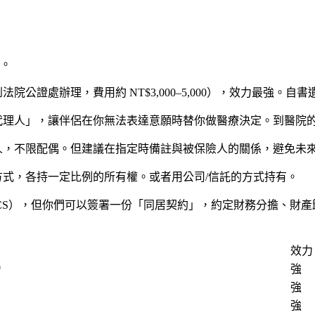
。
公證處辦理，費用約 NT$3,000–5,000），效力最強。自
代理人」，讓伴侶在你無法表達意願時替你做醫療決定。到醫院
人，不限配偶。但建議在指定時備註與被保險人的關係，避免未
式，各持一定比例的所有權。或者用公司/信託的方式持有。
CS），但你們可以簽署一份「同居契約」，約定財務分擔、財
效力
0
強
強
強