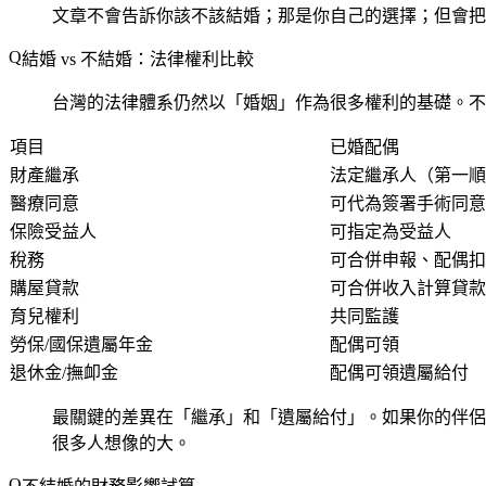
文章不會告訴你該不該結婚；那是你自己的選擇；但會把
結婚 vs 不結婚：法律權利比較
台灣的法律體系仍然以「婚姻」作為很多權利的基礎。不
項目
已婚配偶
財產繼承
法定繼承人（第一順
醫療同意
可代為簽署手術同意
保險受益人
可指定為受益人
稅務
可合併申報、配偶扣
購屋貸款
可合併收入計算貸款
育兒權利
共同監護
勞保/國保遺屬年金
配偶可領
退休金/撫卹金
配偶可領遺屬給付
最關鍵的差異在「繼承」和「遺屬給付」。如果你的伴侶
很多人想像的大。