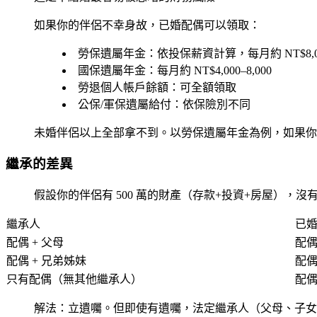
如果你的伴侶不幸身故，已婚配偶可以領取：
勞保遺屬年金
：依投保薪資計算，每月約 NT$8,00
國保遺屬年金
：每月約 NT$4,000–8,000
勞退個人帳戶餘額
：可全額領取
公保/軍保遺屬給付
：依保險別不同
未婚伴侶以上全部拿不到。以勞保遺屬年金為例，如果你的伴侶月投
繼承的差異
假設你的伴侶有 500 萬的財產（存款+投資+房屋），沒
繼承人
已
配偶 + 父母
配偶
配偶 + 兄弟姊妹
配偶
只有配偶（無其他繼承人）
配偶
解法：立遺囑。但即使有遺囑，法定繼承人（父母、子女