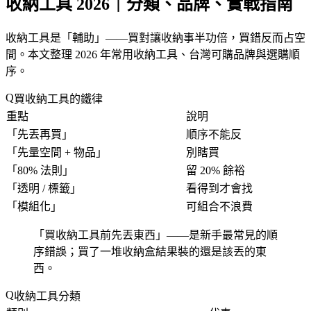
收納工具 2026｜分類、品牌、實戰指南
收納工具是「
輔助
」——買對讓收納事半功倍，買錯反而占空
間。本文整理 2026 年常用收納工具、台灣可購品牌與選購順
序。
買收納工具的鐵律
重點
說明
「
先丟再買
」
順序不能反
「
先量空間 + 物品
」
別瞎買
「
80% 法則
」
留 20% 餘裕
「
透明 / 標籤
」
看得到才會找
「
模組化
」
可組合不浪費
「
買收納工具前先丟東西
」——是新手最常見的順
序錯誤；買了一堆收納盒結果裝的還是該丟的東
西。
收納工具分類