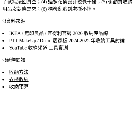
了就無法回真空；(4) 過多花俏設計視覺干擾；(5) 衝動買收納
用品沒對應需求；(6) 標籤亂貼到處撕不掉。
資料來源
IKEA / 無印良品 / 宜得利官網
2026 收納產品線
PTT MakeUp / Dcard 居家板
2024-2025 年收納工具討論
YouTube 收納頻道
工具實測
延伸閱讀
收納方法
衣櫃收納
收納預算