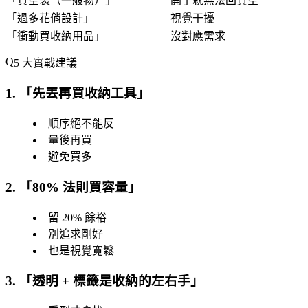
「
真空袋（一般物）
」
開了就無法回真空
「
過多花俏設計
」
視覺干擾
「
衝動買收納用品
」
沒對應需求
5 大實戰建議
1. 「
先丟再買收納工具
」
順序絕不能反
量後再買
避免買多
2. 「
80% 法則買容量
」
留 20% 餘裕
別追求剛好
也是視覺寬鬆
3. 「
透明 + 標籤是收納的左右手
」