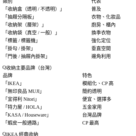
類別
代表
「
收納盒（透明 / 不透明）
」
普及
「
抽屜分隔板
」
衣物、化妝品
「
收納架（層架）
」
廚房、櫃內
「
收納袋（真空 / 一般）
」
換季衣物
「
標籤 / 標籤機
」
強化定位
「
掛勾 / 掛架
」
垂直空間
「
門後 / 抽屜內掛架
」
邊角利用
收納主要品牌（台灣）
品牌
特色
「
IKEA
」
模組化、CP 高
「
無印良品 MUJI
」
簡約透明
「
宜得利 Nitori
」
便宜、選擇多
「
特力屋 / HOLA
」
五金家用
「
KASA / Houseware
」
台灣品牌
「
蝦皮一般通路
」
CP 最高
IKEA 經典收納