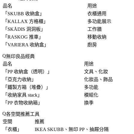
品名
用途
「
SKUBB 收納盒
」
衣櫃通用
「
KALLAX 方格櫃
」
多功能展示
「
SKÅDIS 洞洞板
」
工作牆
「
RASKOG 推車
」
移動收納
「
VARIERA 收納盒
」
廚房
無印良品經典
品名
用途
「
PP 收納盒（透明）
」
文具、化妝
「
亞克力收納
」
化妝品、飾品
「
鐵製方箱（堆疊）
」
多功能
「
收納家具 stack
」
模組化
「
PP 衣物收納箱
」
換季
各空間推薦工具
空間
推薦
「
衣櫃
」
IKEA SKUBB、無印 PP、抽屜分隔