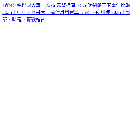
成的 5 件理財大事｜2026 完整指南
→
5G 吃到飽三家電信比較
2026｜中華、台哥大、遠傳月租實算
→
5K 10K 訓練 2026｜菜
單、時程、實戰指南