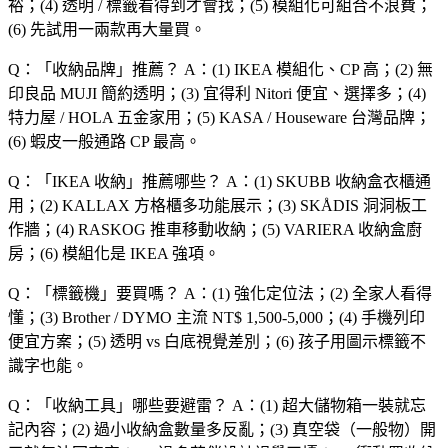
裕；(4) 透明 / 標籤看得到才會找；(5) 模組化可組合不浪費；
(6) 先試用一兩款再大量買。
Q：「
收納品牌
」推薦？
A：(1) IKEA 模組化、CP 高；(2) 無
印良品 MUJI 簡約透明；(3) 宜得利 Nitori 便宜、選擇多；(4)
特力屋 / HOLA 五金家用；(5) KASA / Houseware 台灣品牌；
(6) 蝦皮一般通路 CP 最高。
Q：「
IKEA 收納
」推薦哪些？
A：(1) SKUBB 收納盒衣櫃通
用；(2) KALLAX 方格櫃多功能展示；(3) SKÅDIS 洞洞板工
作牆；(4) RASKOG 推車移動收納；(5) VARIERA 收納盒廚
房；(6) 模組化是 IKEA 強項。
Q：「
標籤機
」要買嗎？
A：(1) 強化定位法；(2) 全家人看得
懂；(3) Brother / DYMO 主流 NT$ 1,500-5,000；(4) 手機列印
便宜方案；(5) 透明 vs 白底視覺差別；(6) 孩子用圖示標籤不
識字也能。
Q：「
收納工具
」哪些要避雷？
A：(1) 超大儲物箱一裝就忘
記內容；(2) 過小收納盒數量多反亂；(3) 真空袋（一般物）開