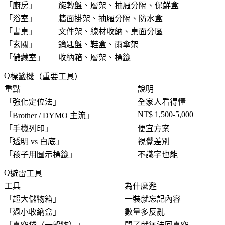
「
廚房
」
旋轉盤、層架、抽屜分隔、保鮮盒
「
浴室
」
牆面掛架、抽屜分隔、防水盒
「
書桌
」
文件架、線材收納、桌面分區
「
玄關
」
鑰匙盤、鞋盒、雨傘架
「
儲藏室
」
收納箱、層架、標籤
標籤機（重要工具）
重點
說明
「
強化定位法
」
全家人看得懂
NT$ 1,500-5,000
「
Brother / DYMO 主流
」
「
手機列印
」
便宜方案
「
透明 vs 白底
」
視覺差別
「
孩子用圖示標籤
」
不識字也能
避雷工具
工具
為什麼避
「
超大儲物箱
」
一裝就忘記內容
「
過小收納盒
」
數量多反亂