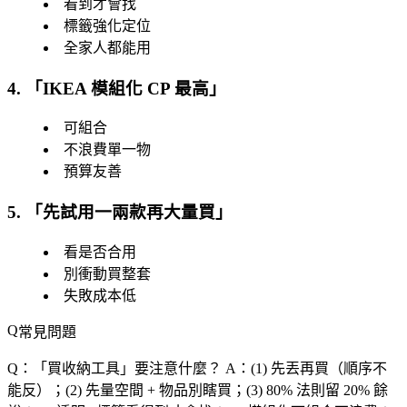
看到才會找
標籤強化定位
全家人都能用
4. 「
IKEA 模組化 CP 最高
」
可組合
不浪費單一物
預算友善
5. 「
先試用一兩款再大量買
」
看是否合用
別衝動買整套
失敗成本低
常見問題
Q：「
買收納工具
」要注意什麼？
A：(1) 先丟再買（順序不
能反）；(2) 先量空間 + 物品別瞎買；(3) 80% 法則留 20% 餘