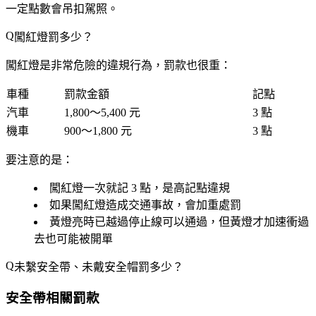
一定點數會吊扣駕照。
闖紅燈罰多少？
闖紅燈是非常危險的違規行為，罰款也很重：
車種
罰款金額
記點
汽車
1,800～5,400 元
3 點
機車
900～1,800 元
3 點
要注意的是：
闖紅燈一次就記
3 點
，是高記點違規
如果闖紅燈
造成交通事故
，會加重處罰
黃燈亮時已越過停止線可以通過，但黃燈才加速衝過
去也可能被開單
未繫安全帶、未戴安全帽罰多少？
安全帶相關罰款