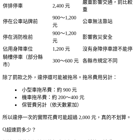
嚴重影響交通，罰比較
併排停車
2,400 元
重
900～1,200
停在公車站牌前
公車無法靠站
元
900～1,200
停在消防栓前
影響救災安全
元
佔用身障車位
1,200 元
沒有身障停車證不能停
騎樓停車（部分縣
300～600 元
各縣市規定不同
市）
除了罰款之外，
違停還可能被拖吊
。拖吊費用另計：
小型車拖吊費：約 900 元
機車拖吊費：約 200～400 元
保管費另計（依天數累加）
所以違停一次的實際花費可能超過 2,000 元，真的不划算。
超速罰多少？