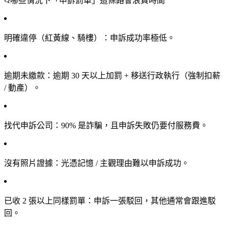
哪些情況下「申訴罰單」這條路會浪費時間
明確違停（紅黃線、騎樓）
：申訴成功率極低。
逾期未繳款
：逾期 30 天以上加罰 + 移送行政執行（強制扣薪
/ 動產）。
找代申訴公司
：90% 是詐騙，且申訴失敗仍要付服務費。
沒有照片證據
：光憑記憶 / 主觀理由難以申訴成功。
已收 2 張以上同樣罰單
：申訴一張駁回，其他通常會跟進駁
回。