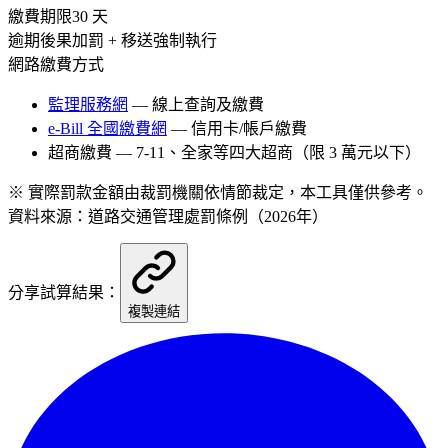
繳費期限
30 天
逾期後果
加罰 + 移送強制執行
網路繳費方式
監理服務網
— 線上查詢及繳費
e-Bill 全國繳費網
— 信用卡/帳戶繳費
超商繳費 — 7-11、全家等四大超商（限 3 萬元以下）
※ 實際罰款金額由裁罰機關依情節裁定，本工具僅供參考。
資料來源：道路交通管理處罰條例（2026年）
分享試算結果：
複製連結