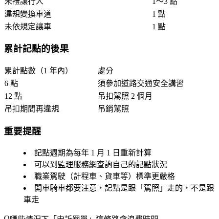
未禮讓行人
1～3 點
違規變換車道
1 點
未依規定讓車
1 點
累計記點的後果
累計點數（1 年內）
處分
6 點
須參加道路交通安全講習
12 點
吊扣駕照 2 個月
吊扣期間再違規
吊銷駕照
重要提醒
記點週期為每年
1 月 1 日
重新計算
可以到
監理服務網
查詢自己的記點狀況
職業駕駛（計程車、貨車等）標準更嚴格
開車騎車都要注意，記點是跟「駕照」走的，不是跟
車走