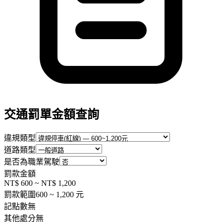
交通罰單金額查詢
違規類型
道路類型
是否為職業駕駛
罰款金額
NT$ 600
~
NT$ 1,200
罰款範圍
600
~
1,200
元
記點數
無
其他處分
無