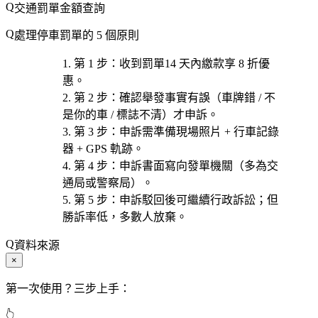
交通罰單金額查詢
處理停車罰單的 5 個原則
第 1 步
：收到罰單
14 天內繳款
享 8 折優
惠。
第 2 步
：確認
舉發事實有誤
（車牌錯 / 不
是你的車 / 標誌不清）才申訴。
第 3 步
：申訴需準備
現場照片 + 行車記錄
器 + GPS 軌跡
。
第 4 步
：申訴
書面寫向發單機關
（多為交
通局或警察局）。
第 5 步
：申訴
駁回後可繼續行政訴訟
；但
勝訴率低，多數人放棄。
資料來源
×
第一次使用？三步上手：
👆