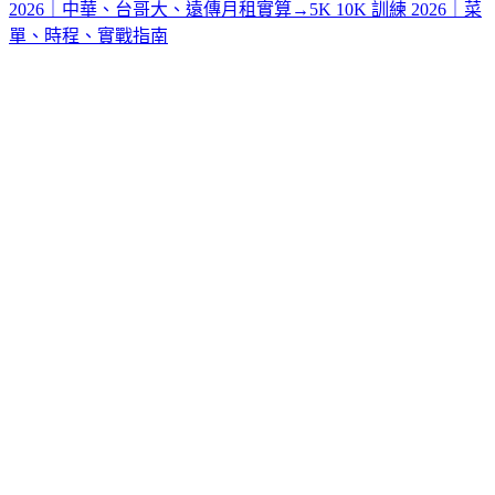
2026｜中華、台哥大、遠傳月租實算
→
5K 10K 訓練 2026｜菜
單、時程、實戰指南