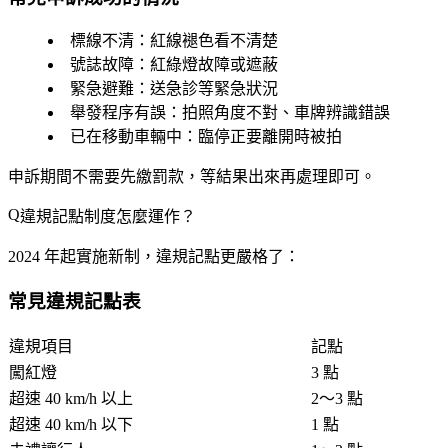
標線不清
：紅線褪色看不清楚
號誌故障
：紅綠燈故障或遮蔽
緊急避難
：送急診等緊急狀況
舉發程序有誤
：拍照角度不對、車牌辨識錯誤
已在移動車輛中
：臨停正要離開時被拍
申訴期間
不需要先繳罰款
，等結果出來再處理即可。
違規記點制度怎麼運作？
2024 年起實施新制，違規記點更嚴格了：
常見違規記點表
違規項目
記點
闖紅燈
3 點
超速 40 km/h 以上
2～3 點
超速 40 km/h 以下
1 點