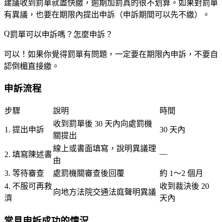
建議收到罰單就盡快繳
，逾期加罰真的很不划算。如果對罰單
有異議，也要在期限內提出申訴（申訴期間可以先不繳）。
罰單可以申訴嗎？怎麼申訴？
可以！如果你覺得罰單有問題，
一定要在期限內申訴
，不要自
認倒楣直接繳。
申訴流程
步驟
說明
時間
收到罰單後 30 天內向處罰機
1. 提出申訴
30 天內
關提出
線上或書面填寫，說明異議理
—
2. 填寫陳述書
由
3. 等待審查
處罰機關審查後回覆
約 1～2 個月
4. 不服可再救
收到裁決後 20
向地方法院交通法庭聲明異議
濟
天內
常見申訴成功的情況