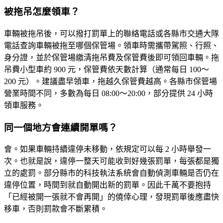
被拖吊怎麼領車？
車輛被拖吊後，可以撥打罰單上的聯絡電話或各縣市交通大隊
電話查詢車輛被拖至哪個保管場。領車時需攜帶
駕照、行照、
身分證
，並於保管場繳清拖吊費及保管費後即可領回車輛。拖
吊費小型車約 900 元，保管費依天數計算（通常每日 100～
200 元）。建議盡早領車，拖越久保管費越高。各縣市保管場
營業時間不同，多數為每日 08:00～20:00，部分提供 24 小時
領車服務。
同一個地方會連續開單嗎？
會。如果車輛持續違停未移動，依規定可以
每 2 小時舉發一
次
。也就是說，違停一整天可能收到好幾張罰單，每張都是獨
立的處罰。部分縣市的科技執法系統會自動偵測車輛是否仍在
違停位置，時間到就自動開出新的罰單。因此千萬不要抱持
「已經被開一張就不會再開」的僥倖心理，發現罰單後應盡快
移車，否則罰款會不斷累積。