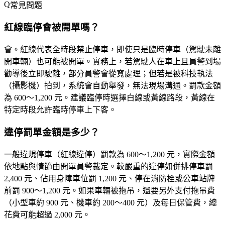
常見問題
紅線臨停會被開單嗎？
會。紅線代表
全時段禁止停車
，即使只是臨時停車（駕駛未離
開車輛）也可能被開單。實務上，若駕駛人在車上且員警到場
勸導後立即駛離，部分員警會從寬處理；但若是被科技執法
（攝影機）拍到，系統會自動舉發，無法現場溝通。罰款金額
為 600～1,200 元。建議臨停時選擇白線或黃線路段，黃線在
特定時段允許臨時停車上下客。
違停罰單金額是多少？
一般違規停車（紅線違停）罰款為
600～1,200 元
，實際金額
依地點與情節由開單員警裁定。較嚴重的違停如併排停車罰
2,400 元、佔用身障車位罰 1,200 元、停在消防栓或公車站牌
前罰 900～1,200 元。如果車輛被拖吊，還要另外支付拖吊費
（小型車約 900 元、機車約 200～400 元）及每日保管費，總
花費可能超過 2,000 元。