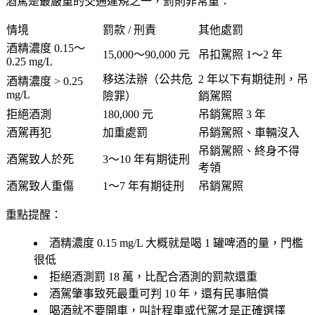
酒駕是最嚴重的交通違規之一，罰則非常重：
情境
罰款 / 刑責
其他處罰
酒精濃度 0.15～
15,000～90,000 元
吊扣駕照 1～2 年
0.25 mg/L
移送法辦（公共危
2 年以下有期徒刑，吊
酒精濃度 > 0.25
mg/L
險罪）
銷駕照
拒絕酒測
180,000 元
吊銷駕照 3 年
酒駕再犯
加重處罰
吊銷駕照、車輛沒入
吊銷駕照、終身不得
酒駕致人於死
3～10 年有期徒刑
考領
酒駕致人重傷
1～7 年有期徒刑
吊銷駕照
重點提醒：
酒精濃度 0.15 mg/L 大概就是喝 1 罐啤酒的量，門檻
很低
拒絕酒測罰 18 萬，比配合酒測的罰款還重
酒駕肇事致死最重可判 10 年，還有民事賠償
喝酒就不要開車，叫計程車或代駕才是正確選擇