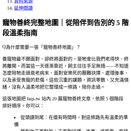
資料來源
延伸閱讀
寵物善終完整地圖｜從陪伴到告別的 5 階
段溫柔指南
為什麼需要一張「寵物善終地圖」？
養寵物最不願面對、卻終將面對的，是牠會比我們老得快、終
將離開。而當這一天逐漸靠近，飼主往往手足無措——不知道
怎麼陪牠走過衰老病末、面對安樂死的艱難抉擇、處理後事、
以及承受喪寵的悲傷。這些沉重的課題，資訊零散、又充滿情
緒，沒有人溫柔地把它整理成一條路，陪你走過。
這張地圖把 faqs.tw 站內
20 篇寵物善終文章
，依照
5 個階段
排好順序。你可以：
從頭讀到尾
：在還有時間時，對這條路先有溫柔的準
備