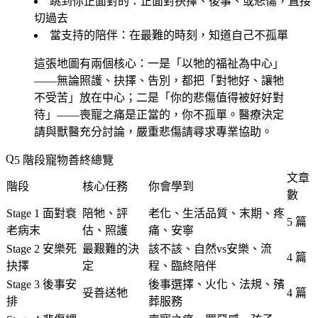
跳到你正面對的
：正面對抉擇、後事、或悲傷，直接
切過去
當支持的陪伴
：在最難的時刻，知道自己不孤單
這張地圖有兩個核心：一是「以牠的福祉為中心」
——無論照護、抉擇、告別，都把「對牠好、讓牠
不受苦」放在中心；二是「你的悲傷值得被好好對
待」——喪寵之痛是正當的，你不孤單。醫療決定
請與獸醫充分討論，嚴重悲傷請尋求專業協助。
5 階段寵物善終總覽
文章
階段
核心任務
你會學到
數
Stage 1 面對衰
陪牠、評
老化、生活品質、末期、疼
5 篇
老病末
估、照護
痛、安寧
Stage 2 安樂死
最艱難的決
該不該、自然vs安樂、流
4 篇
抉擇
定
程、臨終陪伴
Stage 3 後事安
後事選擇、火化、法規、殯
妥善送牠
4 篇
排
葬服務