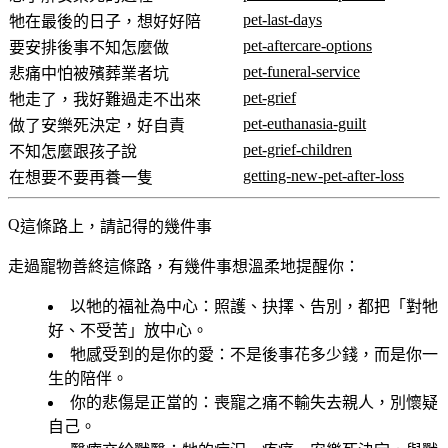
pet-last-days
牠在最後的日子，想好好陪
pet-aftercare-options
要安排後事不知怎麼做
pet-funeral-service
悲痛中怕被殯葬業者坑
pet-grief
牠走了，我好難過走不出來
pet-euthanasia-guilt
做了安樂死決定，好自責
pet-grief-children
不知怎麼跟孩子說
getting-new-pet-after-loss
在想要不要再養一隻
這條路上，請記得的幾件事
走過寵物善終這條路，有幾件事想溫柔地提醒你：
以牠的福祉為中心
：照護、抉擇、告別，都把「對牠
好、不受苦」放中心。
牠感受到的是你的愛
：不是後事花多少錢，而是你一
生的陪伴。
你的悲傷是正當的
：喪寵之痛不輸失去親人，別懷疑
自己。