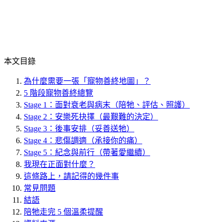
本文目錄
為什麼需要一張「寵物善終地圖」？
5 階段寵物善終總覽
Stage 1：面對衰老與病末（陪牠、評估、照護）
Stage 2：安樂死抉擇（最艱難的決定）
Stage 3：後事安排（妥善送牠）
Stage 4：悲傷調適（承接你的痛）
Stage 5：紀念與前行（帶著愛繼續）
我現在正面對什麼？
這條路上，請記得的幾件事
常見問題
結語
陪牠走完 5 個溫柔提醒