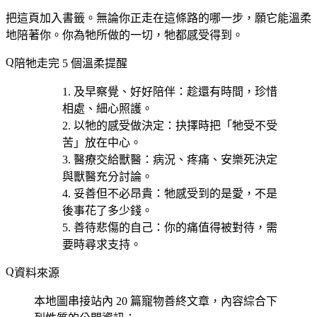
把這頁加入書籤。無論你正走在這條路的哪一步，願它能溫柔
地陪著你。你為牠所做的一切，牠都感受得到。
陪牠走完 5 個溫柔提醒
及早察覺、好好陪伴
：趁還有時間，珍惜
相處、細心照護。
以牠的感受做決定
：抉擇時把「牠受不受
苦」放在中心。
醫療交給獸醫
：病況、疼痛、安樂死決定
與獸醫充分討論。
妥善但不必昂貴
：牠感受到的是愛，不是
後事花了多少錢。
善待悲傷的自己
：你的痛值得被對待，需
要時尋求支持。
資料來源
本地圖串接站內 20 篇寵物善終文章，內容綜合下