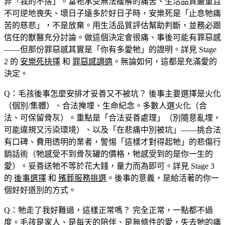
非「我的不捨」。當牠承受無法緩解的痛苦、生活品質嚴重且
不可逆地喪失、壞日子遠多於好日子時，安樂死是「止息牠痛
苦的慈悲」，不是放棄。用生活品質評估幫助判斷，並務必跟
信任的獸醫充分討論。做這個決定會很痛、事後可能有罪惡感
——但那份罪惡感其實是「你有多愛牠」的證明。詳見 Stage
2 的
安樂死抉擇
和
罪惡感調適
。無論如何，這都是充滿愛的
決定。
Q：毛孩後事怎麼安排才妥善又不被坑？
後事主要選擇是火化
（個別/集體）、合法掩埋、生命紀念。多數人選火化（合
法、可保留骨灰）。重點是「合法妥善處理」（別隨意亂埋，
可能違規又污染環境）、以及「在悲痛中別被坑」——挑合法
有口碑、費用透明的業者，警惕「這樣才對得起牠」的悲傷行
銷話術（牠感受不到骨灰罐的價格，牠感受到的是你一生的
愛）。妥善送牠不等於花大錢，量力而為即可。詳見 Stage 3
的
後事選擇
和
殯葬服務挑選
。後事的意義，是給活著的你一
個好好道別的方式。
Q：牠走了我好難過，這樣正常嗎？
完全正常，一點都不過
度。毛孩是家人、是每天的陪伴、是無條件的愛，失去牠的痛