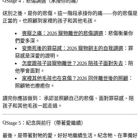
Stage 4：悲傷調適（承接你的痛）
送別之後，是你的悲傷。這一階段承接你的痛——你的悲傷是
正當的，也照顧到家裡的孩子和其他毛孩。
喪寵之痛：2026 寵物離世的悲傷調適
：悲傷衡量你
們愛多深。
安樂死後的罪惡感：2026 寵物飼主的自我調適
：罪
惡感是深愛的證明。
怎麼跟孩子談寵物離世？2026 陪孩子面對失去
：陪
他學會面對。
家裡其他毛孩也在哀傷？2026 同伴離世後的照顧
：
照顧牠也療癒你。
讀完你應該做到：
承認並照顧自己的悲傷、面對罪惡感、陪
孩子和其他毛孩一起走過。
Stage 5：紀念與前行（帶著愛繼續）
最後，是帶著對牠的愛，好好地繼續生活。紀念牠、在準備好