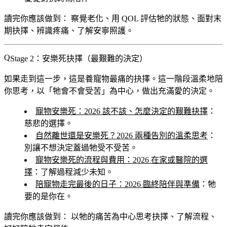
讀完你應該做到：
察覺老化、用 QOL 評估牠的狀態、面對末
期抉擇、辨識疼痛、了解安寧照護。
Stage 2：安樂死抉擇（最艱難的決定）
如果走到這一步，這是養寵物最痛的抉擇。這一階段溫柔地陪
你思考，以「牠會不會受苦」為中心，做出充滿愛的決定。
寵物安樂死：2026 該不該、怎麼決定的艱難抉擇
：
慈悲的選擇。
自然離世還是安樂死？2026 兩種告別的溫柔思考
：
別讓不想決定蓋過牠受不受苦。
寵物安樂死的流程與費用：2026 在家或醫院的選
擇
：了解過程減少未知。
陪寵物走完最後的日子：2026 臨終陪伴與準備
：牠
要的是你在。
讀完你應該做到：
以牠的痛苦為中心思考抉擇、了解流程、