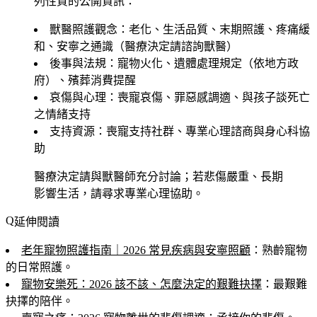
列性質的公開資訊：
獸醫照護觀念
：老化、生活品質、末期照護、疼痛緩
和、安寧之通識（醫療決定請諮詢獸醫）
後事與法規
：寵物火化、遺體處理規定（依地方政
府）、殯葬消費提醒
哀傷與心理
：喪寵哀傷、罪惡感調適、與孩子談死亡
之情緒支持
支持資源
：喪寵支持社群、專業心理諮商與身心科協
助
醫療決定請與獸醫師充分討論；若悲傷嚴重、長期
影響生活，請尋求專業心理協助。
延伸閱讀
老年寵物照護指南｜2026 常見疾病與安寧照顧
：熟齡寵物
的日常照護。
寵物安樂死：2026 該不該、怎麼決定的艱難抉擇
：最艱難
抉擇的陪伴。