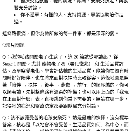
醫療交給獸醫
：牠的病況、疼痛、安樂死決定，與獸
醫充分討論。
你不孤單
：有懂的人、支持資源、專業協助陪你走
過。
這條路很痛，但你為牠所做的每一件事，都是深深的愛。
常見問題
Q：我的毛孩開始老了/生病了，這 20 篇該從哪讀起？
從
Stage 1 開始，尤其
寵物老了嗎（老化徵兆）
和
生活品質評
估
。及早察覺老化、學會評估牠的生活品質，能讓你在還有時
間時好好陪伴、也在將來面對抉擇時比較從容。這條地圖是照
著「陪伴 → 抉擇 → 後事 → 悲傷 → 前行」的順序編的，你可
以順著讀，先對整條路有溫柔的準備；也可以用上面的「我現
在正面對什麼」表，直接跳到你當下需要的。無論在哪一步，
記得牠的病況和醫療決定都要跟獸醫充分討論。
Q：該不該讓受苦的毛孩安樂死？
這是最痛的抉擇，沒有標準
答案，核心是「以牠會不會受苦、生活品質如何」為中心，而