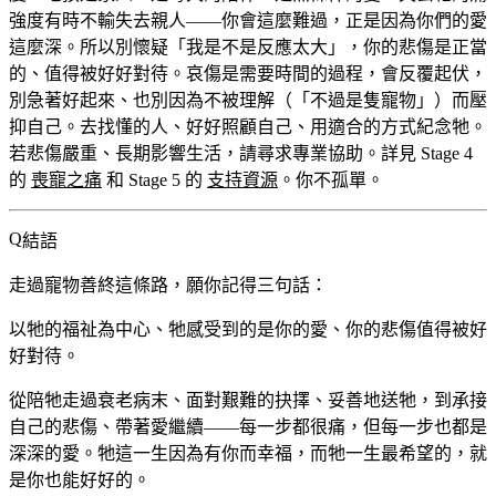
強度有時不輸失去親人——你會這麼難過，正是因為你們的愛
這麼深。所以別懷疑「我是不是反應太大」，你的悲傷是正當
的、值得被好好對待。哀傷是需要時間的過程，會反覆起伏，
別急著好起來、也別因為不被理解（「不過是隻寵物」）而壓
抑自己。去找懂的人、好好照顧自己、用適合的方式紀念牠。
若悲傷嚴重、長期影響生活，請尋求專業協助。詳見 Stage 4
的
喪寵之痛
和 Stage 5 的
支持資源
。你不孤單。
結語
走過寵物善終這條路，願你記得三句話：
以牠的福祉為中心、牠感受到的是你的愛、你的悲傷值得被好
好對待。
從陪牠走過衰老病末、面對艱難的抉擇、妥善地送牠，到承接
自己的悲傷、帶著愛繼續——每一步都很痛，但每一步也都是
深深的愛。牠這一生因為有你而幸福，而牠一生最希望的，就
是你也能好好的。