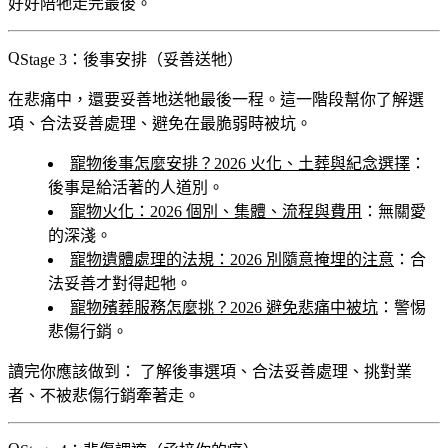
好好陪牠走完最後。
Stage 3：後事安排（妥善送牠）
在悲痛中，還要妥善地送牠最後一程。這一階段幫你了解選
項、合法妥善處理、避免在最脆弱時被坑。
寵物後事怎麼安排？2026 火化、土葬與紀念選擇
：
後事是給活著的人道別。
寵物火化：2026 個別、集體、流程與費用
：無關愛
的深淺。
寵物遺體處理的法規：2026 別隨意掩埋的注意
：合
法妥善才對得起牠。
寵物殯葬服務怎麼挑？2026 避免悲痛中被坑
：警惕
悲傷行銷。
讀完你應該做到：
了解後事選項、合法妥善處理、挑對業
者、不被悲傷行銷牽著走。