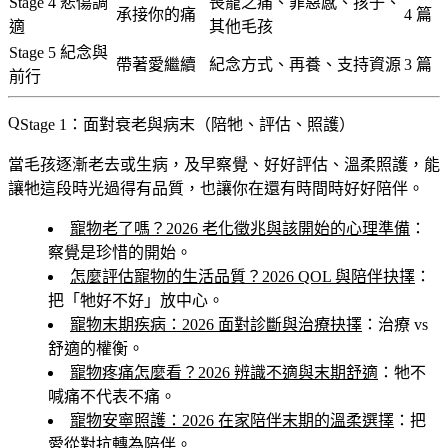
Stage 4 悲傷調
喪寵之痛、罪惡感、孩子、
承接你的痛
4 篇
適
其他毛孩
Stage 5 紀念與
帶著愛繼續
紀念方式、再養、支持資源
3 篇
前行
Stage 1：面對衰老與病末（陪牠、評估、照護）
當毛孩逐漸老去或生病，及早察覺、好好評估、溫柔照護，能
讓牠這段時光過得有品質，也讓你在還有時間時好好陪伴。
寵物老了嗎？2026 老化徵兆與該開始的心理準備
：
察覺是珍惜的開始。
怎麼評估寵物的生活品質？2026 QOL 與陪伴抉擇
：
把「牠好不好」放中心。
寵物末期疾病：2026 面對診斷與治療抉擇
：治療 vs
舒適的權衡。
寵物疼痛怎麼看？2026 辨識不適與末期舒適
：牠不
喊痛不代表不痛。
寵物安寧照護：2026 在家陪伴末期的溫柔選擇
：把
愛從對抗轉為陪伴。