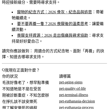
時迎接新緣分、需要時尋求支持。
寵物的紀念方式：2026 骨灰、紀念品與追思
：帶著
牠繼續走。
要不要再養一隻？2026 喪寵後的溫柔思考
：讓愛繼
續流動。
喪寵支持資源：2026 走出傷痛與尋求協助
：尋求支
持是好好愛自己。
讀完你應該做到：
用適合的方式紀念牠、面對「再養」的抉
擇、知道去哪尋求支持。
我現在正面對什麼？
你的狀況
讀哪篇
pet-aging-signs
毛孩好像老了，想早點準備
pet-quality-of-life
不知道牠是不是在受苦
pet-terminal-illness
剛被診斷重症，不知怎麼辦
pet-euthanasia-decision
在掙扎該不該安樂死
pet-euthanasia-process
想了解安樂死的過程