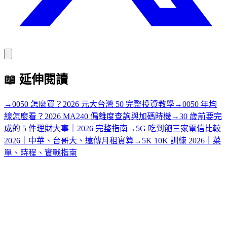
📖
延伸閱讀
→
0050 怎麼買？2026 元大台灣 50 完整投資教學
→
0050 年均
線怎麼看？2026 MA240 偏離度查詢與加碼時機
→
30 歲前要完
成的 5 件理財大事｜2026 完整指南
→
5G 吃到飽三家電信比較
2026｜中華、台哥大、遠傳月租實算
→
5K 10K 訓練 2026｜菜
單、時程、實戰指南