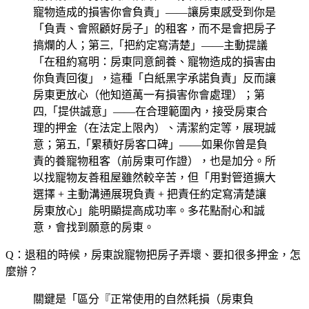
寵物造成的損害你會負責」——讓房東感受到你是
「負責、會照顧好房子」的租客，而不是會把房子
搞爛的人；第三,「把約定寫清楚」——主動提議
「在租約寫明：房東同意飼養、寵物造成的損害由
你負責回復」，這種「白紙黑字承諾負責」反而讓
房東更放心（他知道萬一有損害你會處理）；第
四,「提供誠意」——在合理範圍內，接受房東合
理的押金（在法定上限內）、清潔約定等，展現誠
意；第五,「累積好房客口碑」——如果你曾是負
責的養寵物租客（前房東可作證），也是加分。所
以找寵物友善租屋雖然較辛苦，但「用對管道擴大
選擇 + 主動溝通展現負責 + 把責任約定寫清楚讓
房東放心」能明顯提高成功率。多花點耐心和誠
意，會找到願意的房東。
Q：退租的時候，房東說寵物把房子弄壞、要扣很多押金，怎
麼辦？
關鍵是「區分『正常使用的自然耗損（房東負