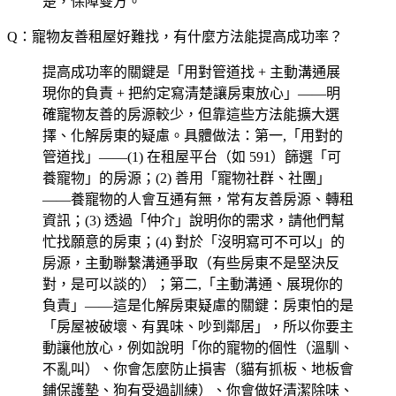
楚，保障雙方。
Q：寵物友善租屋好難找，有什麼方法能提高成功率？
提高成功率的關鍵是「用對管道找 + 主動溝通展
現你的負責 + 把約定寫清楚讓房東放心」——明
確寵物友善的房源較少，但靠這些方法能擴大選
擇、化解房東的疑慮。具體做法：第一,「用對的
管道找」——(1) 在租屋平台（如 591）篩選「可
養寵物」的房源；(2) 善用「寵物社群、社團」
——養寵物的人會互通有無，常有友善房源、轉租
資訊；(3) 透過「仲介」說明你的需求，請他們幫
忙找願意的房東；(4) 對於「沒明寫可不可以」的
房源，主動聯繫溝通爭取（有些房東不是堅決反
對，是可以談的）；第二,「主動溝通、展現你的
負責」——這是化解房東疑慮的關鍵：房東怕的是
「房屋被破壞、有異味、吵到鄰居」，所以你要主
動讓他放心，例如說明「你的寵物的個性（溫馴、
不亂叫）、你會怎麼防止損害（貓有抓板、地板會
鋪保護墊、狗有受過訓練）、你會做好清潔除味、