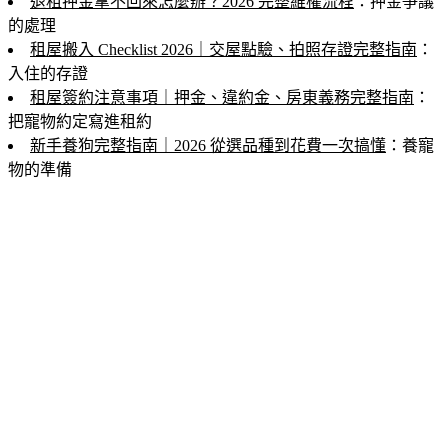
退租押金拿不回來怎麼辦？2026 完整維權流程
：押金爭議
的處理
租屋搬入 Checklist 2026｜交屋點驗、拍照存證完整指南
：
入住的存證
租屋簽約注意事項｜押金、違約金、房東義務完整指南
：
把寵物約定寫進租約
新手養狗完整指南｜2026 從選品種到花費一次搞懂
：養寵
物的準備