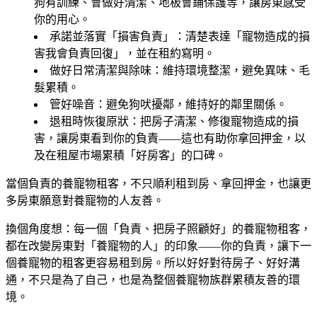
狗有訓練、會做好清潔、地板會鋪保護等，讓房東感受
你的用心。
承諾並落實「損害負責」
：清楚表達「寵物造成的損
害我會負責回復」，並在租約寫明。
做好日常清潔與除味
：維持環境整潔，避免異味、毛
髮累積。
管好噪音
：避免狗吠擾鄰，維持好的鄰里關係。
退租時恢復原狀
：把房子清潔、修復寵物造成的損
害，讓房東看到你的負責——這也有助你拿回押金，以
及在租屋市場累積「好房客」的口碑。
當個負責的養寵物租客，不只順利租到房、拿回押金，也讓更
多房東願意對養寵物的人友善。
換個角度想：每一個「負責、把房子照顧好」的養寵物租客，
都在改變房東對「養寵物的人」的印象——你的負責，讓下一
個養寵物的租客更容易租到房。所以好好對待房子、好好溝
通，不只是為了自己，也是為整個養寵物族群累積友善的環
境。