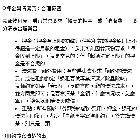
押金與清潔費：合理範圍
養寵物租屋，房東常會要求「較高的押金」或「清潔費」，要
分清楚合理與否：
押金
：押金有上限的規範（住宅租賃的押金原則上不
得超過一定月數的租金）。房東可能因養寵物要求「押
金收到上限」，這是常見的；但「超過法定上限」的押
金是不合規的。
清潔費／額外費用
：有些房東會要求「額外的清潔
費」或在租約約定「退租要做專業清潔／除蟲除味」。
這類約定如果「合理」（反映實際可能的清潔成本），
雙方同意即可；但要寫清楚「金額、什麼情況收、怎麼
算」，避免退租時漫天喊價。
重點
：所有關於「養寵物的額外費用、押金、退租的
清潔與回復」，都要「白紙黑字寫進租約」，雙方講清
楚，別只是口頭。
租約該寫清楚的事