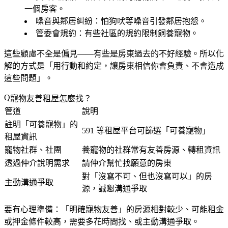
一個房客。
噪音與鄰居糾紛
：怕狗吠等噪音引發鄰居抱怨。
管委會規約
：有些社區的規約限制飼養寵物。
這些顧慮不全是偏見——有些是房東過去的不好經驗。所以化
解的方式是「用行動和約定，讓房東相信你會負責、不會造成
這些問題」。
寵物友善租屋怎麼找？
管道
說明
註明「可養寵物」的
591 等租屋平台可篩選「可養寵物」
租屋資訊
寵物社群、社團
養寵物的社群常有友善房源、轉租資訊
透過仲介說明需求
請仲介幫忙找願意的房東
對「沒寫不可、但也沒寫可以」的房
主動溝通爭取
源，誠懇溝通爭取
要有心理準備：「明確寵物友善」的房源相對較少、可能租金
或押金條件較高，需要多花時間找、或主動溝通爭取。