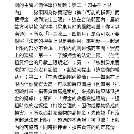
關的主管／消保單位反映；第二,「如果在上限
內」——房東因為你養寵物（擔心可能的損害）而
把押金「收到法定上限」，這在合法範圍內，屬於
雙方可以協商的事（房東有他的風險考量，你可以
溝通）。所以「押金收三、四個月」是否可以，要
對照「法定的押金上限是幾個月」來判斷——超過
上限的部分不合規，上限內的則是協商空間。實務
上的建議：第一，「了解押金的法定上限」（住宅
租賃押金的月數上限規定）；第二，「核對房東要
求的押金有沒有超過」，超過就提出（這是你的權
益）；第三，「在合法範圍內協商」——如果在上
限內但你覺得太高，可以和房東溝通（例如用「把
照顧計畫、損害負責寫進租約」來換取房東降低押
金的疑慮）；第四，「押金的收退寫進租約」，退
租時依約定返還（扣除合理的、因你或寵物造成的
損害）。所以面對養寵物的高押金，先確認「有沒
有超過法定上限」，超過的不合規、可爭取；上限
內的可協商。同時把押金、損害責任的約定寫清