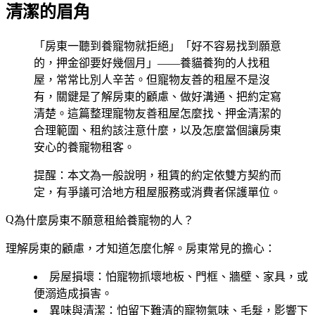
清潔的眉角
「房東一聽到養寵物就拒絕」「好不容易找到願意
的，押金卻要好幾個月」——養貓養狗的人找租
屋，常常比別人辛苦。但寵物友善的租屋不是沒
有，關鍵是了解房東的顧慮、做好溝通、把約定寫
清楚。這篇整理寵物友善租屋怎麼找、押金清潔的
合理範圍、租約該注意什麼，以及怎麼當個讓房東
安心的養寵物租客。
提醒：本文為一般說明，租賃的約定依雙方契約而
定，有爭議可洽地方租屋服務或消費者保護單位。
為什麼房東不願意租給養寵物的人？
理解房東的顧慮，才知道怎麼化解。房東常見的擔心：
房屋損壞
：怕寵物抓壞地板、門框、牆壁、家具，或
便溺造成損害。
異味與清潔
：怕留下難清的寵物氣味、毛髮，影響下