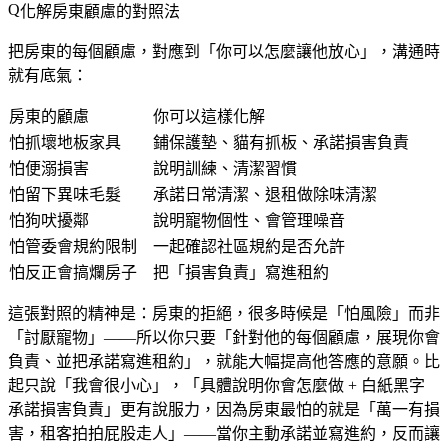
化解房東顧慮的對照法
把房東的每個顧慮，對應到「你可以怎麼讓他放心」，溝通時
就有底氣：
房東的顧慮
你可以這樣化解
怕抓壞地板家具
鋪保護墊、貓有抓板、承諾損害負責
怕便溺損害
說明訓練、清潔習慣
怕留下異味毛髮
承諾日常清潔、退租做除味清潔
怕狗吠擾鄰
說明寵物個性、會管理噪音
怕管委會規約限制
一起確認社區規約是否允許
怕反正會搞爛房子
把「損害負責」寫進租約
這張對照的精神是：房東的拒絕，很多時候是「怕風險」而非
「討厭寵物」——所以你只要「針對他的每個顧慮，展現你會
負責、並把承諾寫進租約」，就能大幅提高他答應的意願。比
起只說「我會很小心」，「具體說明你會怎麼做 + 白紙黑字
承諾損害負責」更有說服力，因為房東最怕的就是「萬一有損
害，租客拍拍屁股走人」——當你主動承諾並寫進約，反而讓