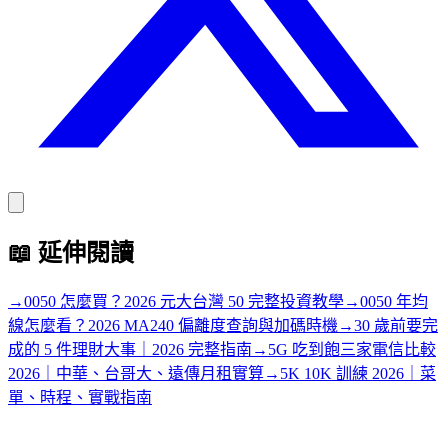
📖
延伸閱讀
→
0050 怎麼買？2026 元大台灣 50 完整投資教學
→
0050 年均
線怎麼看？2026 MA240 偏離度查詢與加碼時機
→
30 歲前要完
成的 5 件理財大事｜2026 完整指南
→
5G 吃到飽三家電信比較
2026｜中華、台哥大、遠傳月租實算
→
5K 10K 訓練 2026｜菜
單、時程、實戰指南