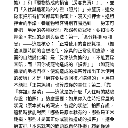
擔）』和『寵物造成的損害（房客負責）』」，並
用「入住與退租時的存證（照片）」來釐清，避免
房東把所有折舊都算到你頭上、漫天扣押金。退租
押金的爭議，養寵物租客特別容易遇到——房東可
能把「房屋的各種狀況」都歸咎於寵物、要扣很多
押金。處理的原則與做法：第一,「區分耗損 vs 損
害」——這是核心：「正常使用的自然耗損」（如
油漆隨時間的自然老化、家具的正常使用痕跡、牆
面的自然變化等）是「房東該負擔的」，不能要房
客賠；而「因你或寵物造成的『損害』」（如寵物
抓壞的地板門框、便溺造成的損害等超出正常使用
的破壞）才是「房客要負責回復／賠償的」。房東
不能把「正常耗損」也算成你的責任；第二,「靠
『存證』釐清」——這就是為什麼「入住時的點驗
存證（拍照）」這麼重要：如果你入住時把房屋的
狀況（原本就有的瑕疵、各處的狀態）拍照存證，
退租時就能對照「哪些是原本就有的、哪些是正常
耗損、哪些才是真正你或寵物造成的損害」，避免
房東把「本來就有的問題或自然耗損」賴到你頭