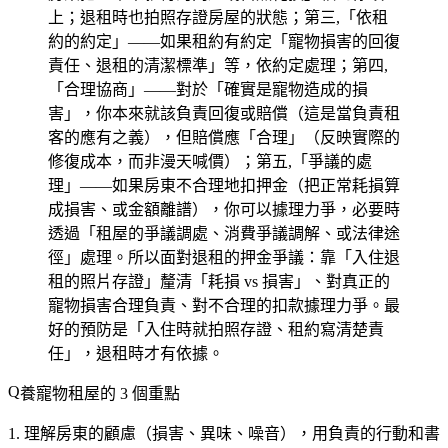
上；退租時也拍照存證房屋的狀態；第三,「依租
約的約定」——如果租約有約定「寵物損害的回復
責任、退租的清潔標準」等，依約定處理；第四,
「合理協商」——對於「確實是寵物造成的損
害」，你本來就該負責回復或賠償（這是當負責租
客的應有之義），但賠償應「合理」（反映實際的
修復成本，而非漫天喊價）；第五,「爭議的處
理」——如果房東不合理地扣押金（把正常耗損算
成損害、或金額離譜），你可以據理力爭，必要時
透過「租屋的爭議調處、消費爭議調解、或法律途
徑」處理。所以面對退租的押金爭議：靠「入住退
租的照片存證」釐清「耗損 vs 損害」、對真正的
寵物損害合理負責、對不合理的扣款據理力爭。最
好的預防是「入住時就拍照存證、租約寫清楚責
任」，退租時才有依據。
養寵物租屋的 3 個重點
理解房東的顧慮（損害、異味、噪音）
，用負責的行動和書