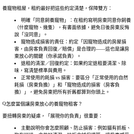
養寵物租屋，租約最好把這些約定清楚，保障雙方：
明確「同意飼養寵物」
：在租約寫明房東同意你飼養
（什麼寵物、幾隻），有書面依據，避免日後房東反悔
說「沒同意」。
寵物造成損害的責任
：約定「因寵物造成的房屋損
害，由房客負責回復／賠償」是合理的——這也是讓房
東放心的關鍵（你承諾負責）。
退租的清潔／回復約定
：如果約定退租要清潔、除
味，寫清楚標準與費用。
正常使用的耗損 vs 損害
：要區分「正常使用的自然
耗損（房東負擔）」和「寵物造成的損害（房客負
擔）」，避免房東把所有折舊都算到你頭上。
怎麼當個讓房東放心的養寵物租客？
要扭轉房東的疑慮，「展現你的負責」很重要：
主動說明你會怎麼照顧、防止損害
：例如貓有抓板、