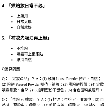
4. 「
烘焙妝日常不必
」
上鏡用
日常太厚
自然就好
5. 「
補妝先吸油再上粉
」
不堆粉
噴霧再上更服貼
維持自然
常見問題
Q：「
定妝產品
」？
A：(1) 散粉 Loose Powder 控油、自然；
(2) 粉餅 Pressed Powder 攜帶、補妝；(3) 蜜粉餅輕薄；(4) 定妝
噴霧鎖妝、自然；(5) 透明蜜粉不留色；(6) 含色蜜粉兼遮瑕。
Q：「
蜜粉 vs 噴霧
」？
A：(1) 控油：蜜粉 ✅、噴霧中；(2) 自
然感：蜜粉中、噴霧 ✅；(3) 乾肌友善：噴霧 ✅；(4) 持久：噴