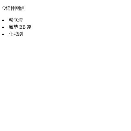
延伸閱讀
粉底液
氣墊 BB 霜
化妝刷