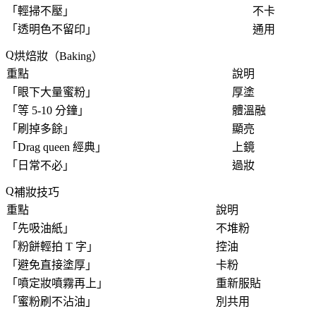
「
輕掃不壓
」
不卡
「
透明色不留印
」
通用
烘焙妝（Baking）
重點
說明
「
眼下大量蜜粉
」
厚塗
「
等 5-10 分鐘
」
體溫融
「
刷掉多餘
」
顯亮
「
Drag queen 經典
」
上鏡
「
日常不必
」
過妝
補妝技巧
重點
說明
「
先吸油紙
」
不堆粉
「
粉餅輕拍 T 字
」
控油
「
避免直接塗厚
」
卡粉
「
噴定妝噴霧再上
」
重新服貼
「
蜜粉刷不沾油
」
別共用