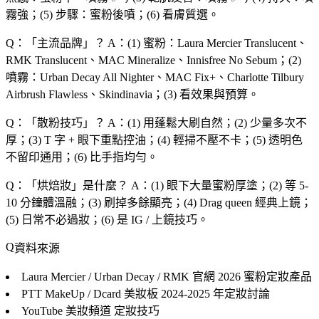
霧強；(5) 步驟：蜜粉後噴；(6) 看膚質選。
Q：「
主流品牌
」？
A：(1) 蜜粉：Laura Mercier Translucent、
RMK Translucent、MAC Mineralize、Innisfree No Sebum；(2)
噴霧：Urban Decay All Nighter、MAC Fix+、Charlotte Tilbury
Airbrush Flawless、Skindinavia；(3) 看效果與預算。
Q：「
散粉技巧
」？
A：(1) 用蓬鬆大刷自然；(2) 少量多次不
厚；(3) T 字 + 眼下重點控油；(4) 輕掃不壓不卡；(5) 透明色
不留印通用；(6) 比手指均勻。
Q：「
烘焙妝
」是什麼？
A：(1) 眼下大量蜜粉厚塗；(2) 等 5-
10 分鐘體溫融；(3) 刷掉多餘顯亮；(4) Drag queen 經典上鏡；
(5) 日常不必過妝；(6) 是 IG / 上鏡技巧。
資料來源
Laura Mercier / Urban Decay / RMK 官網
2026 蜜粉定妝產品
PTT MakeUp / Dcard 美妝板
2024-2025 年定妝討論
YouTube 美妝頻道
定妝技巧