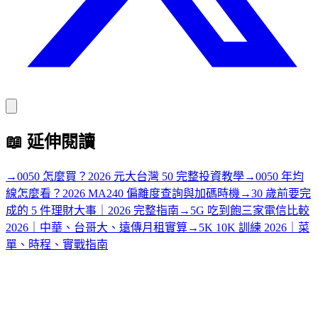
📖
延伸閱讀
→
0050 怎麼買？2026 元大台灣 50 完整投資教學
→
0050 年均
線怎麼看？2026 MA240 偏離度查詢與加碼時機
→
30 歲前要完
成的 5 件理財大事｜2026 完整指南
→
5G 吃到飽三家電信比較
2026｜中華、台哥大、遠傳月租實算
→
5K 10K 訓練 2026｜菜
單、時程、實戰指南