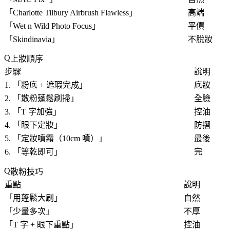
「
Charlotte Tilbury Airbrush Flawless
」
高端
「
Wet n Wild Photo Focus
」
平價
「
Skindinavia
」
不脫妝
上妝順序
步驟
說明
1. 「
粉底 + 遮瑕完成
」
底妝
2. 「
散粉蓬鬆刷掃
」
全臉
3. 「
T 字加強
」
控油
4. 「
眼下定妝
」
防摺
5. 「
定妝噴霧（10cm 噴）
」
最後
6. 「
等乾即可
」
完
散粉技巧
重點
說明
「
用蓬鬆大刷
」
自然
「
少量多次
」
不厚
「
T 字 + 眼下重點
」
控油