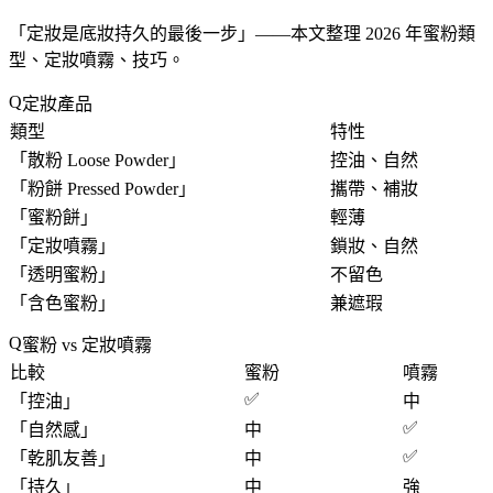
「
定妝是底妝持久的最後一步
」——本文整理 2026 年蜜粉類
型、定妝噴霧、技巧。
定妝產品
類型
特性
「
散粉 Loose Powder
」
控油、自然
「
粉餅 Pressed Powder
」
攜帶、補妝
「
蜜粉餅
」
輕薄
「
定妝噴霧
」
鎖妝、自然
「
透明蜜粉
」
不留色
「
含色蜜粉
」
兼遮瑕
蜜粉 vs 定妝噴霧
比較
蜜粉
噴霧
✅
「
控油
」
中
✅
「
自然感
」
中
✅
「
乾肌友善
」
中
「
持久
」
中
強