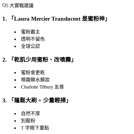
5 大實戰建議
1. 「
Laura Mercier Translucent 是蜜粉神
」
蜜粉霸主
透明不留色
全球公認
2. 「
乾肌少用蜜粉、改噴霧
」
蜜粉會更乾
噴霧鎖水鎖妝
Charlotte Tilbury 友善
3. 「
蓬鬆大刷 + 少量輕掃
」
自然不厚
別壓粉
T 字眼下重點