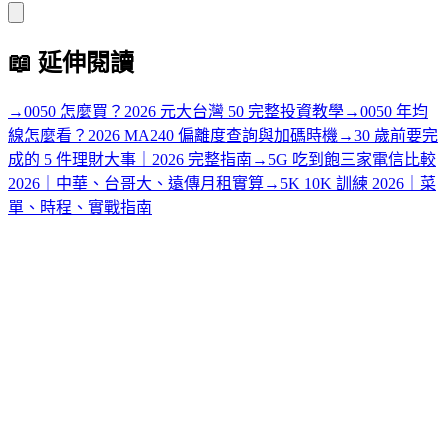
📖
延伸閱讀
→
0050 怎麼買？2026 元大台灣 50 完整投資教學
→
0050 年均
線怎麼看？2026 MA240 偏離度查詢與加碼時機
→
30 歲前要完
成的 5 件理財大事｜2026 完整指南
→
5G 吃到飽三家電信比較
2026｜中華、台哥大、遠傳月租實算
→
5K 10K 訓練 2026｜菜
單、時程、實戰指南