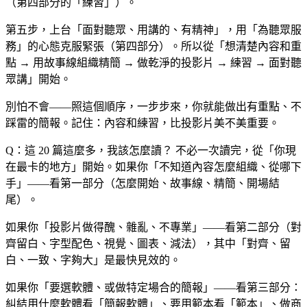
（第四部分的「練習」）。
第五步，上台「面對聽眾、用講的、有精神」，用「為聽眾服
務」的心態克服緊張（第四部分）。所以從「想清楚內容和重
點 → 用故事線組織精簡 → 做乾淨的投影片 → 練習 → 面對聽
眾講」開始。
別怕不會——照這個順序，一步步來，你就能做出有重點、不
踩雷的簡報。記住：內容和練習，比投影片美不美重要。
Q：這 20 篇這麼多，我該怎麼讀？
不必一次讀完，從「你現
在最卡的地方」開始。如果你「不知道內容怎麼組織、從哪下
手」——看第一部分（怎麼開始、故事線、精簡、開場結
尾）。
如果你「投影片做得醜、雜亂、不專業」——看第二部分（對
齊留白、字型配色、視覺、圖表、減法），其中「對齊、留
白、一致、字夠大」是最快見效的。
如果你「要選軟體、或做特定場合的簡報」——看第三部分：
糾結用什麼軟體看「簡報軟體」、要用範本看「範本」、做商