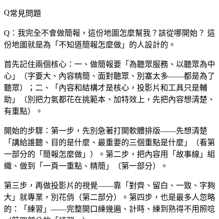
常見問題
Q：我完全不會做簡報，這份地圖怎麼幫我？該從哪開始？
這
份地圖就是為「不知道簡報怎麼做」的人設計的。
首先記住兩個核心：一、做簡報要「為聽眾服務、以聽眾為中
心」（字要大、內容精簡、面對聽眾、別塞太多——都是為了
聽眾）；二、「內容和結構才是核心，投影片和工具只是輔
助」（別把力氣都花在挑範本、加特效上，先把內容想清楚、
有重點）。
開始的步驟：第一步，先別急著打開軟體排版——先想清楚
「講給誰聽、目的是什麼、最重要的三個重點是什麼」（看第
一部分的「簡報怎麼做」）。第二步，把內容用「故事線」組
織、做到「一頁一重點、精簡」（第一部分）。
第三步，再做投影片的視覺——靠「對齊、留白、一致、字夠
大」就專業，別花俏（第二部分）。第四步，也是最多人忽略
的：「練習」——完整開口練幾遍、計時、練到熟得不用照唸