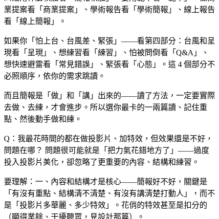
業提案看「商業提案」、學術報告看「學術簡報」、線上報告
看「線上簡報」。
如果你「怕上台、台風差、緊張」——看第四部分：台風和呈
現看「呈現」、想練習看「練習」、怕被問倒看「Q&A」、
想快速避雷看「常見錯誤」、緊張看「心態」。這 4 個部分不
必照順序，依你的需求跳讀。
而且簡報是「做」和「講」出來的——讀了方法，一定要實際
去做、去練，才會進步。所以選你最卡的一兩篇讀、記住重
點、然後動手做和練。
Q：我最花時間的都在做投影片、加特效，但效果還是不好，
問題在哪？
問題很可能就是「把力氣花錯地方了」——過度
投入投影片美化，卻忽略了更重要的內容、結構和練習。
要理解：一、內容和結構才是核心——簡報好不好，關鍵是
「有沒有重點、結構清不清楚、有沒有講清楚打動人」，而不
是「投影片多華麗、多少特效」。花俏的特效甚至是扣分的
（顯得業餘、干擾聽眾，見設計那篇）。