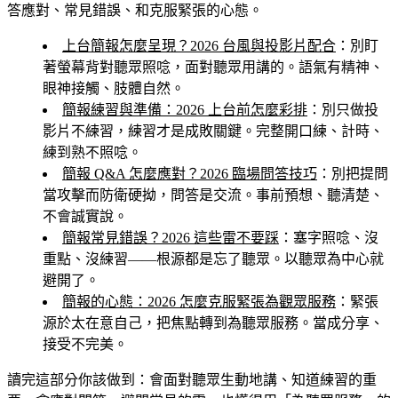
答應對、常見錯誤、和克服緊張的心態。
上台簡報怎麼呈現？2026 台風與投影片配合
：別盯
著螢幕背對聽眾照唸，面對聽眾用講的。語氣有精神、
眼神接觸、肢體自然。
簡報練習與準備：2026 上台前怎麼彩排
：別只做投
影片不練習，練習才是成敗關鍵。完整開口練、計時、
練到熟不照唸。
簡報 Q&A 怎麼應對？2026 臨場問答技巧
：別把提問
當攻擊而防衛硬拗，問答是交流。事前預想、聽清楚、
不會誠實說。
簡報常見錯誤？2026 這些雷不要踩
：塞字照唸、沒
重點、沒練習——根源都是忘了聽眾。以聽眾為中心就
避開了。
簡報的心態：2026 怎麼克服緊張為觀眾服務
：緊張
源於太在意自己，把焦點轉到為聽眾服務。當成分享、
接受不完美。
讀完這部分你該做到
：會面對聽眾生動地講、知道練習的重