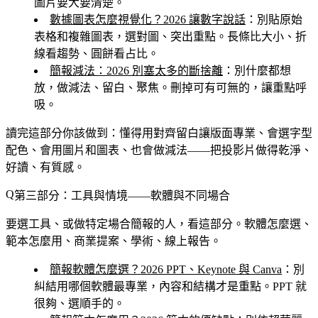
圖片要大要清楚。
數據圖表怎麼視覺化？2026 讓數字說話
：別貼原始
表格和複雜圖表，選對圖、突出重點。長條比大小、折
線看趨勢、圓餅看占比。
簡報減法：2026 別塞太多的斷捨離
：別什麼都想
放，做減法、留白、聚焦。刪掉可有可無的，讓重點呼
吸。
讀完這部分你該做到
：懂得用對齊留白讓版面專業、會選字型
配色、會用圖片和圖表、也會做減法——把投影片做得乾淨、
好讀、有質感。
第三部分：工具與情境——軟體與不同場合
要選工具、或做特定場合簡報的人，看這部分。軟體怎麼選、
範本怎麼用、商業提案、學術、線上報告。
簡報軟體怎麼選？2026 PPT、Keynote 與 Canva
：別
糾結用哪個軟體最專業，內容和結構才是重點。PPT 就
很夠、選順手的。