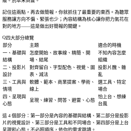
級。別本末倒置。
記住這兩點，再去做簡報，你就抓住了最重要的東西。為聽眾
服務讓方向不偏、緊張也少；內容結構為核心讓你把力氣花在
對的地方——這是做出好簡報的關鍵。
四大部分總覽
部分
主題
適合的時機
一、基礎與
怎麼開始、故事線、精簡、開
不知內容怎麼
結構
場、結尾
組織
二、投影片
對齊留白、字型配色、視覺、圖
投影片醜、雜
設計
表、減法
亂
三、工具與
軟體、範本、商業提案、學術、
選工具、特定
情境
線上
場合
四、呈現與
怕上台、想練
呈現、練習、問答、避雷、心態
心態
台風
這 4 個部分：第一部分是內容的基礎與結構、第二部分是投影
片的視覺設計、第三部分是工具和不同場合、第四部分是上台
呈現和心態。不必照順序，依你的需求跳讀。