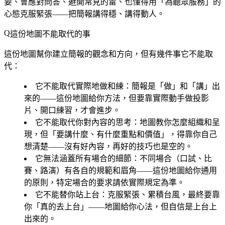
要、會應對問答、避開常見的雷、也懂得用「為聽眾服務」的
心態克服緊張——把簡報講得穩、講得動人。
這份地圖不能取代的事
這份地圖幫你建立簡報的觀念和方向，但有幾件事它不能取
代：
它不能取代實際地做和練
：簡報是「做」和「講」出
來的——這份地圖給你方法，但要靠實際動手做投影
片、開口練習，才會進步。
它不能取代你對內容的思考
：地圖教你怎麼組織和呈
現，但「要講什麼、有什麼重點和價值」，得靠你自己
想清楚——沒有好內容，再好的技巧也是空的。
它無法涵蓋所有場合的細節
：不同場合（口試、比
賽、路演）有各自的規範和眉角——這份地圖給你通用
的原則，特定場合的要求請依實際規定為準。
它不能替你站上台
：克服緊張、累積台風，最終要靠
你「真的去上台」——地圖給你心法，但自信是上台上
出來的。