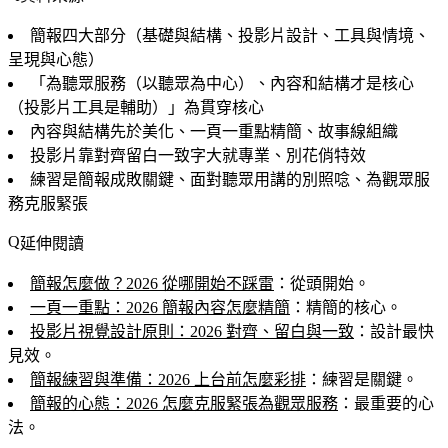
簡報四大部分（基礎與結構、投影片設計、工具與情境、
呈現與心態）
「為聽眾服務（以聽眾為中心）、內容和結構才是核心
（投影片工具是輔助）」為貫穿核心
內容與結構先於美化、一頁一重點精簡、故事線組織
投影片靠對齊留白一致字大就專業、別花俏特效
練習是簡報成敗關鍵、面對聽眾用講的別照唸、為觀眾服
務克服緊張
延伸閱讀
簡報怎麼做？2026 從哪開始不踩雷
：從頭開始。
一頁一重點：2026 簡報內容怎麼精簡
：精簡的核心。
投影片視覺設計原則：2026 對齊、留白與一致
：設計最快
見效。
簡報練習與準備：2026 上台前怎麼彩排
：練習是關鍵。
簡報的心態：2026 怎麼克服緊張為觀眾服務
：最重要的心
法。