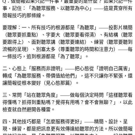
Q：做簡報如果只記一件事，最重要的是什麼？
如果只記一件
事，記住：「為聽眾服務、以聽眾為中心」——這是貫穿所有
簡報技巧的那條線。
要理解：一、所有技巧的根源都是「為聽眾」——投影片精簡
（聽眾要抓重點）、字要大（聽眾要看得清）、有結構（聽眾
要跟得上）、面對聽眾講（聽眾要連結）、練習（聽眾要聽到
流暢的呈現）、別塞太多（尊重聽眾的時間和注意力）——每
一條技巧，追到根源都是「為了聽眾」。
二、心態上「服務而非證明」——把心態從「證明自己厲害」
轉成「為聽眾服務、帶價值給他們」，這不只讓你不緊張，還
讓簡報從根本變好（見心態那篇）。
三、常問「站在聽眾角度」——做每個決定時問「這樣聽眾看
得懂嗎？抓得到重點嗎？覺得有用嗎？會不會無聊？」，以此
檢查就自然避開各種雷。
四、其他技巧都是「怎麼服務得更好」——精簡、設計、呈
現、練習，都是把訊息更有效傳達給聽眾的方法。所以做簡報