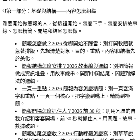
第一部分：基礎與結構——內容怎麼組織
剛要開始做簡報的人，從這裡開始。怎麼下手、怎麼安排故事
線、怎麼精簡、開場和結尾怎麼做。
簡報怎麼做？2026 從哪開始不踩雷
：別打開軟體就
急著排版，先想清楚對象、目的、重點。內容和結構先
於美化。
簡報結構怎麼安排？2026 故事線與邏輯
：別把簡報
做成資訊堆疊，用故事線串。開頭中間結尾、問題到解
法的邏輯。
一頁一重點：2026 簡報內容怎麼精簡
：別一頁塞滿
字和重點，一頁一個核心。把字搬到嘴上、精簡到極
簡。
簡報開場怎麼抓住人？2026 前 30 秒
：別用冗長的自
我介紹和客套開場，前 30 秒就抓住人。用問題、故事、
數據破題。
簡報結尾怎麼收？2026 行動呼籲怎麼寫
：別草草說