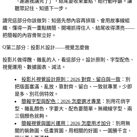
「謝謝我講完了」，結尾要收束重點、給行動呼籲。讓
聽眾記住、知道下一步。
讀完這部分你該做到
：知道先想內容再排版、會用故事線組
織、懂得一頁一重點精簡、開場抓得住人、結尾收得漂亮——
把簡報的內容骨架立好。
第二部分：投影片設計——視覺怎麼做
投影片做得醜、雜亂的人，看這部分。設計原則、字型配色、
視覺運用、數據圖表、減法。
投影片視覺設計原則：2026 對齊、留白與一致
：別
把版面塞滿、亂放，靠對齊、留白、一致就專業。少即
是多、別花俏特效。
簡報字型與配色：2026 怎麼選才專業
：別用花俏字
型、雜亂顏色，字要大、配色要簡單。無襯線字型、兩
三個顏色就夠。
簡報視覺與圖片運用：2026 怎麼用才加分
：別用無
關的裝飾圖、低畫質圖，用相關的好圖。一圖勝千言、