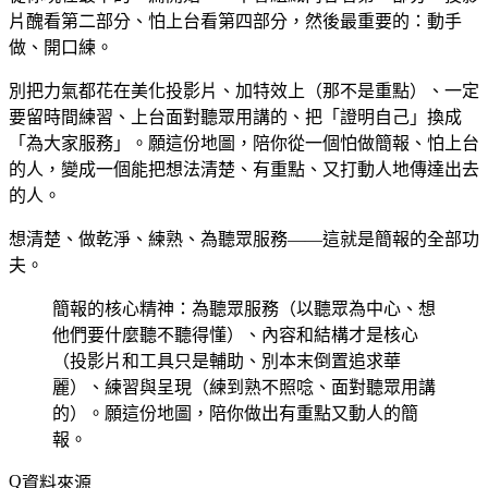
片醜看第二部分、怕上台看第四部分，然後最重要的：動手
做、開口練。
別把力氣都花在美化投影片、加特效上（那不是重點）、一定
要留時間練習、上台面對聽眾用講的、把「證明自己」換成
「為大家服務」。願這份地圖，陪你從一個怕做簡報、怕上台
的人，變成一個能把想法清楚、有重點、又打動人地傳達出去
的人。
想清楚、做乾淨、練熟、為聽眾服務——這就是簡報的全部功
夫。
簡報的核心精神：為聽眾服務（以聽眾為中心、想
他們要什麼聽不聽得懂）、內容和結構才是核心
（投影片和工具只是輔助、別本末倒置追求華
麗）、練習與呈現（練到熟不照唸、面對聽眾用講
的）。願這份地圖，陪你做出有重點又動人的簡
報。
資料來源