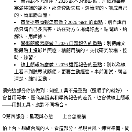
簡報範本怎麼用？2026 範本的優缺點
：別依賴華麗
塞滿裝飾的範本，那會套版失焦。選簡潔的、調成自己
的、簡單勝華麗。
商業提案簡報怎麼做？2026 pitch 的重點
：別自說自
話只講自己多厲害，站在對方立場講好處。點問題、給
解法、用證據。
學術簡報怎麼做？2026 口頭報告的重點
：別把論文
整段貼上投影片照唸，精簡用講的。交代研究架構、控
時、練習。
線上簡報怎麼做？2026 遠距報告的重點
：別以為線
上看不到聽眾就隨便，更要主動經營。事前測試、聲音
清楚、維持互動。
讀完這部分你該做到
：知道工具不是重點（選順手的就好）、
會善用範本、懂商業提案和學術報告的差異、也會做線上簡報
——用對工具、應對不同場合。
第四部分：呈現與心態——上台怎麼講
怕上台、想練台風的人，看這部分。呈現台風、練習準備、問