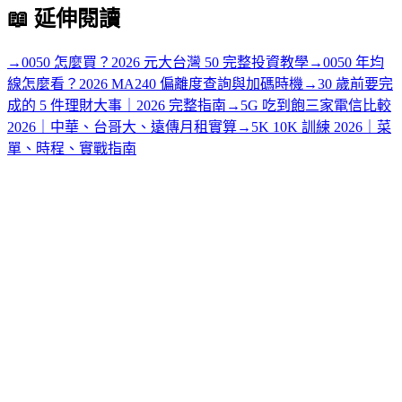
📖
延伸閱讀
→
0050 怎麼買？2026 元大台灣 50 完整投資教學
→
0050 年均
線怎麼看？2026 MA240 偏離度查詢與加碼時機
→
30 歲前要完
成的 5 件理財大事｜2026 完整指南
→
5G 吃到飽三家電信比較
2026｜中華、台哥大、遠傳月租實算
→
5K 10K 訓練 2026｜菜
單、時程、實戰指南