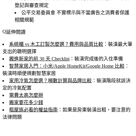
登記與審查規定
公平交易委員會
不實標示與不當廣告之消費者保護
相關規範
延伸閱讀
系統櫃 vs 木工訂製怎麼選？費用與品質比較
：裝潢最大筆
支出的聰明選擇
搬進新家的前 30 天 Checklist
：裝潢完成後的入住準備
智慧家居入門：小米/Apple HomeKit/Google Home 比較
：
裝潢時順便規劃智慧家居
家用冷氣怎麼選？噸數計算與品牌比較
：裝潢階段就該決
定的冷氣配置
電費太高怎麼辦
搬家要花多少錢
租屋族必看的權益指南
：如果是房東裝潢出租，要注意的
法律問題