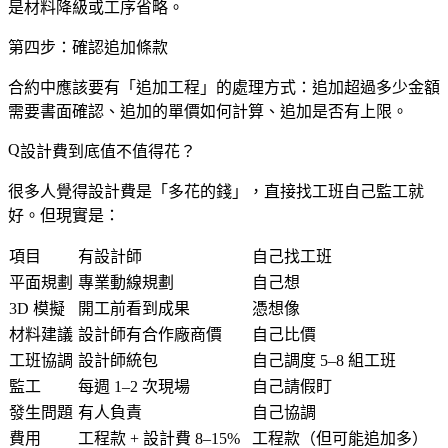
是材料降級或工序省略。
第四步：確認追加條款
合約中應該要有「追加工程」的處理方式：追加超過多少金額
需要書面確認、追加的單價如何計算、追加是否有上限。
設計費到底值不值得花？
很多人覺得設計費是「多花的錢」，直接找工班自己監工就
好。但現實是：
項目
有設計師
自己找工班
平面規劃
專業動線規劃
自己想
3D 模擬
開工前看到成果
憑想像
材料建議
設計師有合作廠商價
自己比價
工班協調
設計師統包
自己調度 5–8 組工班
監工
每週 1–2 次現場
自己請假盯
發生問題
有人負責
自己協調
費用
工程款 + 設計費 8–15%
工程款（但可能追加多）