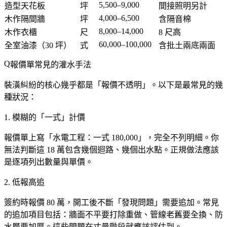
5,500–9,000
造型天花板
坪
間接照明另計
4,000–6,500
木作隔間牆
坪
含隔音棉
8,000–14,000
木作衣櫃
尺
8 尺高
60,000–100,000
全室油漆（30 坪）
式
含批土兩底兩面
報價單常見的灌水手法
裝潢糾紛的核心幾乎都是「報價不透明」。以下是最常見的幾
種狀況：
1. 模糊的「一式」計價
報價單上寫「水電工程：一式 180,000」，完全不列明細。你
無法判斷這 18 萬包含幾個迴路、幾個出水點。正規做法應該
是逐項列出數量與單價。
2. 低報高追
簽約時報價 80 萬，開工後不斷「發現問題」需要追加。常見
的追加項目包括：牆面不平要打除重做、管線老舊要全換、防
水層要加厚。這些問題在丈量階段就應該評估到。