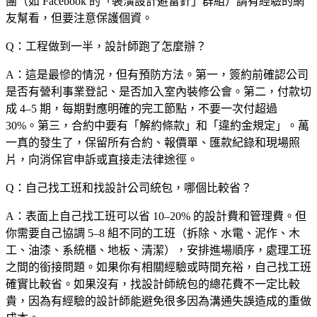
團（如 Facebook 的「裝潢設計避雷針」群組）請有經驗的網
友幫看，但要注意保護個資。
Q：工程做到一半，設計師跑了怎麼辦？
A：這是最慘的情況，但有預防方法。第一，簽約前確認公司
是否有營利事業登記、是否加入室內裝修公會。第二，付款切
成 4–5 期，每期對應明確的完工節點，不要一次付超過
30%。第三，合約中要有「解約條款」和「違約金規定」。萬
一真的發生了，保留所有合約、報價單、匯款紀錄和現場照
片，向消保官申訴或直接走法律途徑。
Q：自己找工班和找設計公司統包，哪個比較省？
A：表面上自己找工班可以省 10–20% 的設計費和管理費。但
你需要自己協調 5–8 組不同的工班（拆除、水電、泥作、木
工、油漆、系統櫃、地板、清潔），安排進場順序，處理工班
之間的銜接問題。如果你有相關經驗或時間充裕，自己找工班
確實比較省。如果沒有，找設計師統包的總花費不一定比較
貴，因為有經驗的設計師能避免很多因為溝通失誤造成的重做