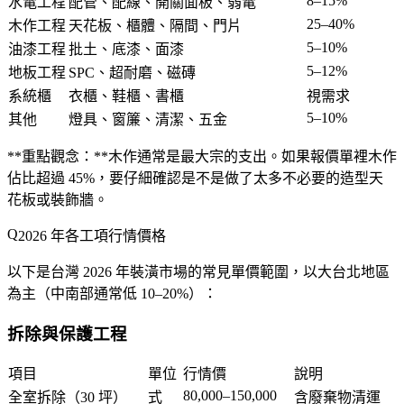
8–15%
水電工程
配管、配線、開關面板、弱電
25–40%
木作工程
天花板、櫃體、隔間、門片
5–10%
油漆工程
批土、底漆、面漆
5–12%
地板工程
SPC、超耐磨、磁磚
系統櫃
衣櫃、鞋櫃、書櫃
視需求
5–10%
其他
燈具、窗簾、清潔、五金
**重點觀念：**木作通常是最大宗的支出。如果報價單裡木作
佔比超過 45%，要仔細確認是不是做了太多不必要的造型天
花板或裝飾牆。
2026 年各工項行情價格
以下是台灣 2026 年裝潢市場的常見單價範圍，以大台北地區
為主（中南部通常低 10–20%）：
拆除與保護工程
項目
單位
行情價
說明
80,000–150,000
全室拆除（30 坪）
式
含廢棄物清運