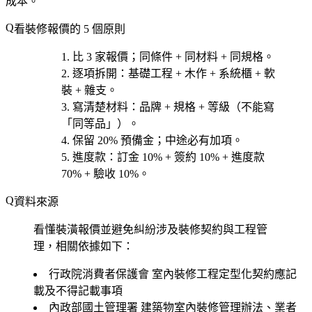
成本。
看裝修報價的 5 個原則
比 3 家報價
；同條件 + 同材料 + 同規格。
逐項拆開
：基礎工程 + 木作 + 系統櫃 + 軟
裝 + 雜支。
寫清楚材料
：品牌 + 規格 + 等級（不能寫
「同等品」）。
保留 20% 預備金
；中途必有加項。
進度款
：訂金 10% + 簽約 10% + 進度款
70% + 驗收 10%。
資料來源
看懂裝潢報價並避免糾紛涉及裝修契約與工程管
理，相關依據如下：
行政院消費者保護會
室內裝修工程定型化契約應記
載及不得記載事項
內政部國土管理署
建築物室內裝修管理辦法、業者