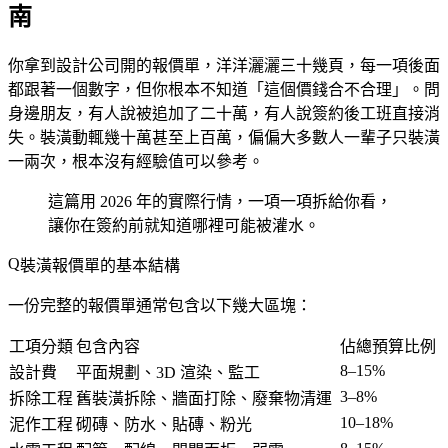
南
你拿到設計公司開的報價單，洋洋灑灑三十幾頁，每一項後面
都跟著一個數字，但你根本不知道「這個價錢合不合理」。問
身邊朋友，有人說被追加了二十萬，有人說簽約後工班直接消
失。裝潢動輒幾十萬甚至上百萬，偏偏大多數人一輩子只裝潢
一兩次，根本沒有經驗值可以參考。
這篇用 2026 年的實際行情，一項一項拆給你看，
讓你在簽約前就知道哪裡可能被灌水。
裝潢報價單的基本結構
一份完整的報價單通常包含以下幾大區塊：
工項分類
包含內容
佔總預算比例
8–15%
設計費
平面規劃、3D 渲染、監工
3–8%
拆除工程
舊裝潢拆除、牆面打除、廢棄物清運
10–18%
泥作工程
砌磚、防水、貼磚、粉光