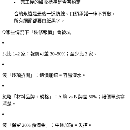
完工後的驗收標準是否有約定
合約永遠是最後一道防線。口頭承諾一律不算數，
所有細節都要白紙黑字。
哪些情況下「裝修報價」會被坑
只比 1–2 家
：報價可差 30–50%；至少比 3 家。
沒「逐項拆開」
：總價籠統 = 容易灌水。
忽略「材料品牌 + 規格」
：A 牌 vs B 牌差 50%；報價單應寫
清楚。
沒「保留 20% 預備金」
：中途加項 = 失控。