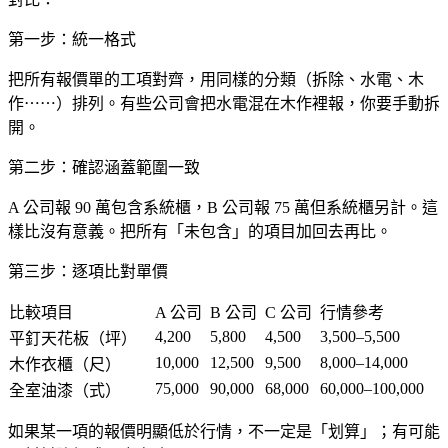
第一步：統一格式
把所有報價單的工項對齊，用同樣的分類（拆除、水電、木
作⋯⋯）排列。有些公司會把水電混在木作裡報，你要手動拆
開。
第二步：確認涵蓋範圍一致
A 公司報 90 萬包含系統櫃，B 公司報 75 萬但系統櫃另計。這
樣比沒有意義。把所有「未包含」的項目加回去再比。
第三步：逐項比對單價
比較項目
A 公司
B 公司
C 公司
行情參考
4,200
5,800
4,500
3,500–5,500
平釘天花板（坪）
10,000
12,500
9,500
8,000–14,000
木作衣櫃（尺）
75,000
90,000
68,000
60,000–100,000
全室油漆（式）
如果某一項的報價明顯低於行情，不一定是「划算」；有可能