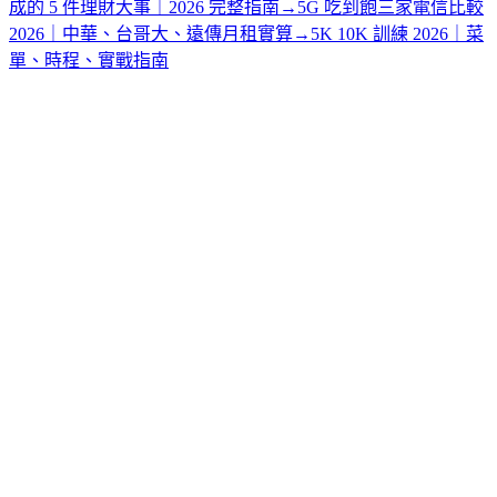
成的 5 件理財大事｜2026 完整指南
→
5G 吃到飽三家電信比較
2026｜中華、台哥大、遠傳月租實算
→
5K 10K 訓練 2026｜菜
單、時程、實戰指南