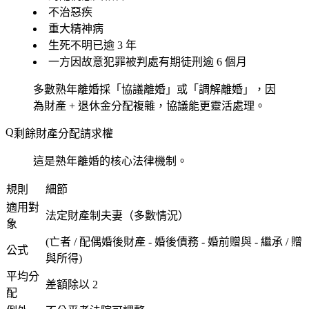
不治惡疾
重大精神病
生死不明已逾 3 年
一方因故意犯罪被判處有期徒刑逾 6 個月
多數熟年離婚採「協議離婚」或「調解離婚」，因
為財產 + 退休金分配複雜，協議能更靈活處理。
剩餘財產分配請求權
這是熟年離婚的核心法律機制。
規則
細節
適用對
法定財產制夫妻（多數情況）
象
(亡者 / 配偶婚後財產 - 婚後債務 - 婚前贈與 - 繼承 / 贈
公式
與所得)
平均分
差額除以 2
配