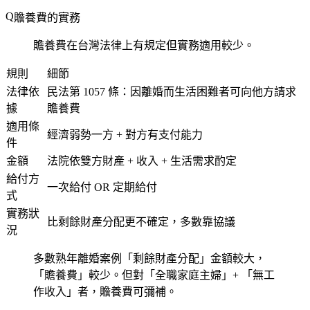
贍養費的實務
贍養費在台灣法律上有規定但實務適用較少。
規則
細節
法律依
民法第 1057 條：因離婚而生活困難者可向他方請求
據
贍養費
適用條
經濟弱勢一方 + 對方有支付能力
件
金額
法院依雙方財產 + 收入 + 生活需求酌定
給付方
一次給付 OR 定期給付
式
實務狀
比剩餘財產分配更不確定，多數靠協議
況
多數熟年離婚案例「剩餘財產分配」金額較大，
「贍養費」較少。但對「全職家庭主婦」+ 「無工
作收入」者，贍養費可彌補。