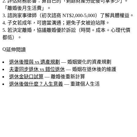
評估財務影響：算自己的「剩餘財產分配後可拿多少」+
「離婚後月生活費」。
諮詢家事律師（初次諮商 NT$2,000-5,000）了解具體權益。
子女若成年，可適當溝通；避免子女被迫站隊。
若決定離婚，協議離婚優於訴訟（時間 + 成本 + 心理代價
都低）。
延伸閱讀
退休後贈與 vs 遺產規劃
— 婚姻變化的資產規劃
夫妻同步退休 vs 錯位退休
— 婚姻在退休後的維護
退休金缺口試算
— 離婚後重新計算
退休後做什麼？人生意義
— 重建個人生活