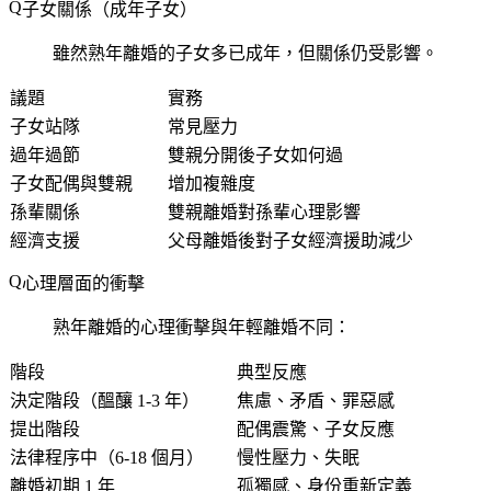
子女關係（成年子女）
雖然熟年離婚的子女多已成年，但關係仍受影響。
議題
實務
子女站隊
常見壓力
過年過節
雙親分開後子女如何過
子女配偶與雙親
增加複雜度
孫輩關係
雙親離婚對孫輩心理影響
經濟支援
父母離婚後對子女經濟援助減少
心理層面的衝擊
熟年離婚的心理衝擊與年輕離婚不同：
階段
典型反應
決定階段（醞釀 1-3 年）
焦慮、矛盾、罪惡感
提出階段
配偶震驚、子女反應
法律程序中（6-18 個月）
慢性壓力、失眠
離婚初期 1 年
孤獨感、身份重新定義