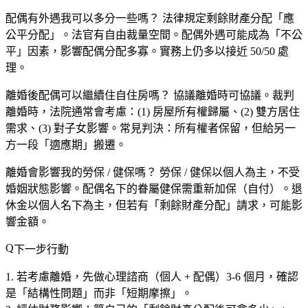
配偶有外遇我可以多分一些嗎？
法律規定剩餘財產分配「應
公平分配」。法官有自由裁量空間。配偶外遇可能成為「不公
平」因素，影響配偶分配多寡。實務上仍多以接近 50/50 處
理。
離婚後配偶可以繼續住自住房嗎？
協議離婚時可協議。裁判
離婚時，法院通常會考慮：(1) 房屋所有權歸屬、(2) 雙方居住
需求、(3) 對子女影響。常見判決：所有權者保留，但給另一
方一段「適應期」搬遷。
離婚會影響我的勞保 / 健保嗎？
勞保 / 健保以個人為主，不受
婚姻狀態影響。配偶名下的眷屬健保需重新加保（自付）。退
休金以個人名下為主，但若有「剩餘財產分配」請求，可能影
響金額。
下一步行動
若考慮離婚，先做心理諮商（個人 + 配偶）3-6 個月，確認
是「結構性問題」而非「短期摩擦」。