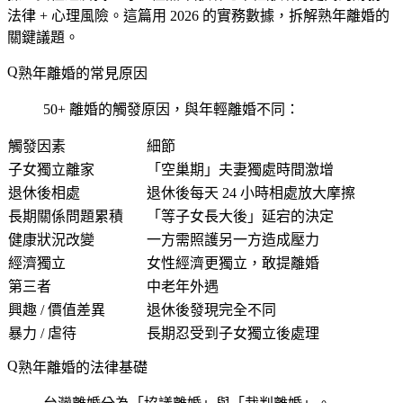
法律 + 心理風險。這篇用 2026 的實務數據，拆解熟年離婚的
關鍵議題。
熟年離婚的常見原因
50+ 離婚的觸發原因，與年輕離婚不同：
觸發因素
細節
子女獨立離家
「空巢期」夫妻獨處時間激增
退休後相處
退休後每天 24 小時相處放大摩擦
長期關係問題累積
「等子女長大後」延宕的決定
健康狀況改變
一方需照護另一方造成壓力
經濟獨立
女性經濟更獨立，敢提離婚
第三者
中老年外遇
興趣 / 價值差異
退休後發現完全不同
暴力 / 虐待
長期忍受到子女獨立後處理
熟年離婚的法律基礎