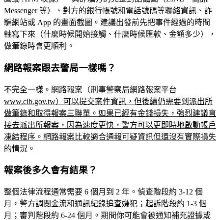
Messenger 等）、對方的銀行帳號和電話號碼等聯絡資訊、詐
騙網站或 App 的畫面截圖。建議出發前先把事件經過的時間
軸寫下來（什麼時候開始接觸、什麼時候匯款、金額多少），
做筆錄時會更順利。
網路報案跟去警局一樣嗎？
不完全一樣。網路報案（刑事警察局網路報案平台
www.cib.gov.tw）可以提交案件資訊，但後續仍需要到派出所
做筆錄和取得報案三聯單。如果已經有金錢損失，強烈建議直
接去派出所報案，因為速度更快，警方可以更即時地啟動帳戶
凍結程序。網路報案比較適合通報可疑資訊但還沒有實際損失
的情況。
報案後多久會有結果？
整個法律流程通常需要 6 個月到 2 年。偵查階段約 3-12 個
月，警方調閱金流和通訊紀錄追查嫌犯；起訴階段約 1-3 個
月；審判階段約 6-24 個月。期間你可能會被通知補充證據或