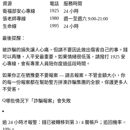
資源
電話
服務時間
1925
衛福部安心專線
24 小時
1980
張老師專線
週一至週六 9:00-21:00
1995
生命線
24 小時
最後提醒：
被詐騙的損失讓人心痛，但請不要因此做出傷害自己的事。錢
可以再賺，人平安最重要。如果情緒很低落，請撥打
1925 安
心專線
，會有專業人員陪你度過這段時間。
如果你正在猶豫要不要報案 —
請去報案
。不管金額大小，你
的每一份報案都在幫助警方拼湊詐騙集團的全貌，保護更多人
不受害。
哪些情況下「詐騙報案」會失敗
逾 24 小時才報警
：錢已被轉移到第 3 / 4 層帳戶；追回機率 <
10%。