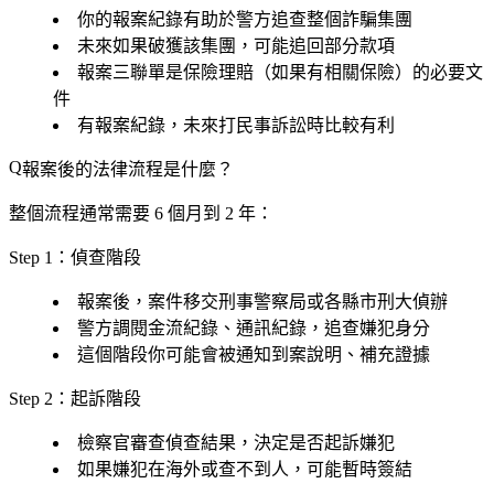
你的報案紀錄有助於警方追查整個詐騙集團
未來如果破獲該集團，可能追回部分款項
報案三聯單是保險理賠（如果有相關保險）的必要文
件
有報案紀錄，未來打民事訴訟時比較有利
報案後的法律流程是什麼？
整個流程通常需要 6 個月到 2 年：
Step 1：偵查階段
報案後，案件移交刑事警察局或各縣市刑大偵辦
警方調閱金流紀錄、通訊紀錄，追查嫌犯身分
這個階段你可能會被通知到案說明、補充證據
Step 2：起訴階段
檢察官審查偵查結果，決定是否起訴嫌犯
如果嫌犯在海外或查不到人，可能暫時簽結