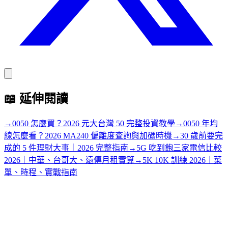
📖
延伸閱讀
→
0050 怎麼買？2026 元大台灣 50 完整投資教學
→
0050 年均
線怎麼看？2026 MA240 偏離度查詢與加碼時機
→
30 歲前要完
成的 5 件理財大事｜2026 完整指南
→
5G 吃到飽三家電信比較
2026｜中華、台哥大、遠傳月租實算
→
5K 10K 訓練 2026｜菜
單、時程、實戰指南