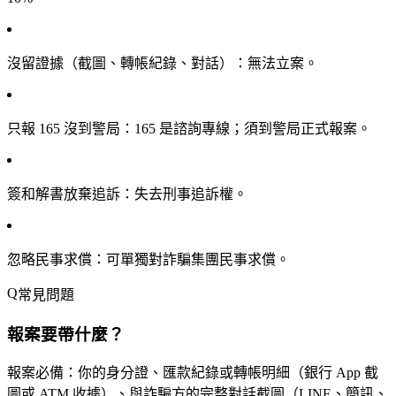
沒留證據（截圖、轉帳紀錄、對話）
：無法立案。
只報 165 沒到警局
：165 是諮詢專線；須到警局正式報案。
簽和解書放棄追訴
：失去刑事追訴權。
忽略民事求償
：可單獨對詐騙集團民事求償。
常見問題
報案要帶什麼？
報案必備：你的身分證、匯款紀錄或轉帳明細（銀行 App 截
圖或 ATM 收據）、與詐騙方的完整對話截圖（LINE、簡訊、