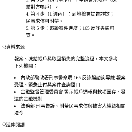
結對方帳戶）。
第 4 步（1 週內）
：到
地檢署提告詐欺
；
民事求償可附帶。
第 5 步
：
追蹤案件進度
；165 反詐專線可
查。
資料來源
報案、凍結帳戶與取回損失的完整流程，本文參考
下列機關：
內政部警政署刑事警察局 165 反詐騙諮詢專線
報案
受理、緊急止付與案件查詢窗口
金融監督管理委員會
警示帳戶通報與款項圈存、發
還的金融機制
法務部
刑事告訴、附帶民事求償與被害人權益相關
法令
延伸閱讀