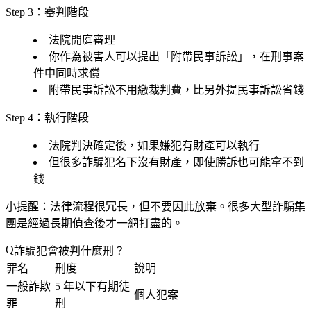
Step 3：審判階段
法院開庭審理
你作為被害人可以
提出「附帶民事訴訟」
，在刑事案
件中同時求償
附帶民事訴訟不用繳裁判費，比另外提民事訴訟省錢
Step 4：執行階段
法院判決確定後，如果嫌犯有財產可以執行
但很多詐騙犯名下沒有財產，即使勝訴也可能拿不到
錢
小提醒
：法律流程很冗長，但不要因此放棄。很多大型詐騙集
團是經過長期偵查後才一網打盡的。
詐騙犯會被判什麼刑？
罪名
刑度
說明
一般詐欺
5 年以下有期徒
個人犯案
罪
刑