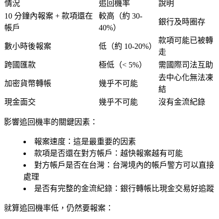
情況
追回機率
說明
10 分鐘內報案 + 款項還在
較高（約 30-
銀行及時圈存
帳戶
40%）
款項可能已被轉
數小時後報案
低（約 10-20%）
走
跨國匯款
極低（< 5%）
需國際司法互助
去中心化無法凍
加密貨幣轉帳
幾乎不可能
結
現金面交
幾乎不可能
沒有金流紀錄
影響追回機率的關鍵因素：
報案速度
：這是最重要的因素
款項是否還在對方帳戶
：越快報案越有可能
對方帳戶是否在台灣
：台灣境內的帳戶警方可以直接
處理
是否有完整的金流紀錄
：銀行轉帳比現金交易好追蹤
就算追回機率低，仍然要報案：