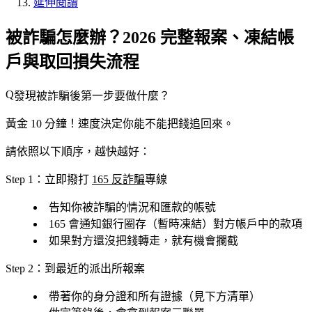
延伸閱讀
被詐騙怎麼辦？2026 完整報案、凍結帳
戶與取回損失流程
發現被詐騙後第一步要做什麼？
黃金 10 分鐘！速度決定你能不能把錢追回來。
請依照以下順序，越快越好：
Step 1：立即撥打
165 反詐騙
專線
告知你被詐騙的情況和匯款的帳號
165 會通知銀行
圈存
（暫時凍結）對方帳戶中的款項
如果對方還沒把錢轉走，就有機會攔截
Step 2：到最近的派出所報案
帶著你的身分證和所有證據（見下方清單）