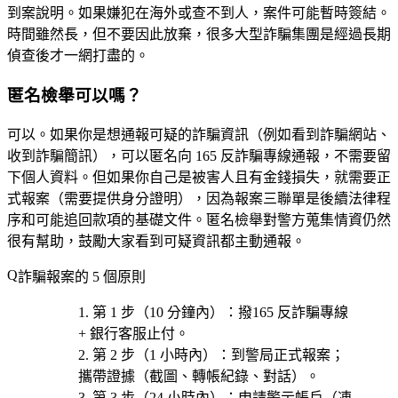
到案說明。如果嫌犯在海外或查不到人，案件可能暫時簽結。
時間雖然長，但不要因此放棄，很多大型詐騙集團是經過長期
偵查後才一網打盡的。
匿名檢舉可以嗎？
可以。如果你是想通報可疑的詐騙資訊（例如看到詐騙網站、
收到詐騙簡訊），可以匿名向 165 反詐騙專線通報，不需要留
下個人資料。但如果你自己是被害人且有金錢損失，就需要正
式報案（需要提供身分證明），因為報案三聯單是後續法律程
序和可能追回款項的基礎文件。匿名檢舉對警方蒐集情資仍然
很有幫助，鼓勵大家看到可疑資訊都主動通報。
詐騙報案的 5 個原則
第 1 步（10 分鐘內）
：撥
165 反詐騙專線
+ 銀行客服止付。
第 2 步（1 小時內）
：到
警局正式報案
；
攜帶證據（截圖、轉帳紀錄、對話）。
第 3 步（24 小時內）
：申請
警示帳戶
（凍