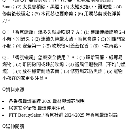
5mm；(2) 太長會積碳、黑煙；(3) 太短火焰小、難融蠟；(4)
修剪後較穩定；(5) 木質芯也要修剪；(6) 用燭芯剪或乾淨剪
刀。
Q：「
香氛蠟燭
」燒多久就要吹熄？
A：(1) 建議連續燃燒 2-4
小時、別過久；(2) 連續久燒蠟太熱、香氣會鈍；(3) 別離開家
不顧；(4) 安全第一；(5) 吹熄後可蓋蓋保香；(6) 下次再點。
Q：「
香氛蠟燭
」怎麼安全使用？
A：(1) 遠離窗簾、紙等易
燃物；(2) 離開房間或睡前吹熄；(3) 通風但避強風（不均勻燃
燒）；(4) 放在穩定耐熱表面；(5) 修剪燭芯防黑煙；(6) 寵物
小孩在的家更要注意。
資料來源
各香氛蠟燭品牌
2026 蠟材與燭芯說明
居家安全衛教
蠟燭使用注意
PTT BeautySalon / 香氛社群
2024-2025 年香氛蠟燭討論
延伸閱讀