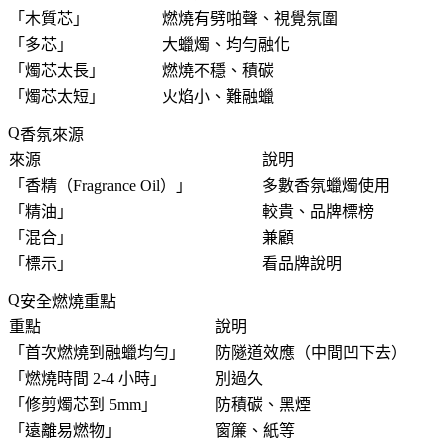
「
木質芯
」
燃燒有劈啪聲、視覺氛圍
「
多芯
」
大蠟燭、均勻融化
「
燭芯太長
」
燃燒不穩、積碳
「
燭芯太短
」
火焰小、難融蠟
香氛來源
來源
說明
「
香精（Fragrance Oil）
」
多數香氛蠟燭使用
「
精油
」
較貴、品牌標榜
「
混合
」
兼顧
「
標示
」
看品牌說明
安全燃燒重點
重點
說明
「
首次燃燒到融蠟均勻
」
防隧道效應（中間凹下去）
「
燃燒時間 2-4 小時
」
別過久
「
修剪燭芯到 5mm
」
防積碳、黑煙
「
遠離易燃物
」
窗簾、紙等