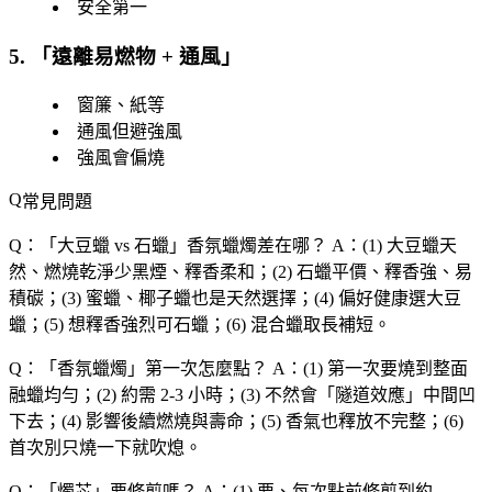
安全第一
5. 「
遠離易燃物 + 通風
」
窗簾、紙等
通風但避強風
強風會偏燒
常見問題
Q：「
大豆蠟 vs 石蠟
」香氛蠟燭差在哪？
A：(1) 大豆蠟天
然、燃燒乾淨少黑煙、釋香柔和；(2) 石蠟平價、釋香強、易
積碳；(3) 蜜蠟、椰子蠟也是天然選擇；(4) 偏好健康選大豆
蠟；(5) 想釋香強烈可石蠟；(6) 混合蠟取長補短。
Q：「
香氛蠟燭
」第一次怎麼點？
A：(1) 第一次要燒到整面
融蠟均勻；(2) 約需 2-3 小時；(3) 不然會「隧道效應」中間凹
下去；(4) 影響後續燃燒與壽命；(5) 香氣也釋放不完整；(6)
首次別只燒一下就吹熄。
Q：「
燭芯
」要修剪嗎？
A：(1) 要、每次點前修剪到約