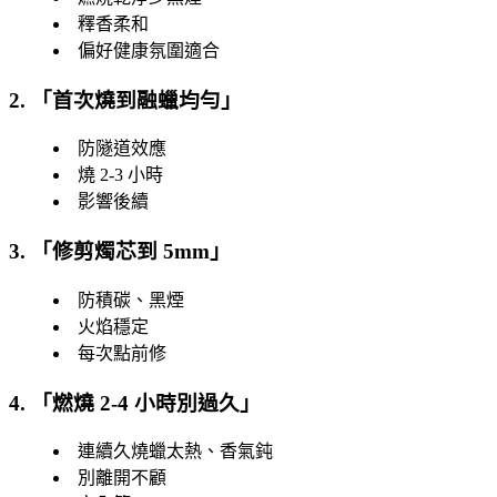
釋香柔和
偏好健康氛圍適合
2. 「
首次燒到融蠟均勻
」
防隧道效應
燒 2-3 小時
影響後續
3. 「
修剪燭芯到 5mm
」
防積碳、黑煙
火焰穩定
每次點前修
4. 「
燃燒 2-4 小時別過久
」
連續久燒蠟太熱、香氣鈍
別離開不顧