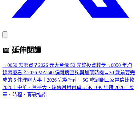
📖
延伸閱讀
→
0050 怎麼買？2026 元大台灣 50 完整投資教學
→
0050 年均
線怎麼看？2026 MA240 偏離度查詢與加碼時機
→
30 歲前要完
成的 5 件理財大事｜2026 完整指南
→
5G 吃到飽三家電信比較
2026｜中華、台哥大、遠傳月租實算
→
5K 10K 訓練 2026｜菜
單、時程、實戰指南