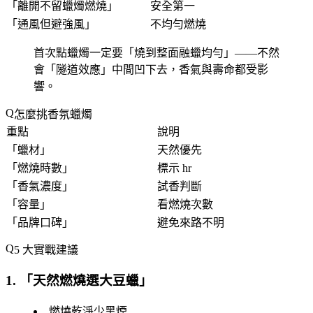
「
離開不留蠟燭燃燒
」
安全第一
「
通風但避強風
」
不均勻燃燒
首次點蠟燭一定要「
燒到整面融蠟均勻
」——不然
會「
隧道效應
」中間凹下去，香氣與壽命都受影
響。
怎麼挑香氛蠟燭
重點
說明
「
蠟材
」
天然優先
「
燃燒時數
」
標示 hr
「
香氣濃度
」
試香判斷
「
容量
」
看燃燒次數
「
品牌口碑
」
避免來路不明
5 大實戰建議
1. 「
天然燃燒選大豆蠟
」
燃燒乾淨少黑煙