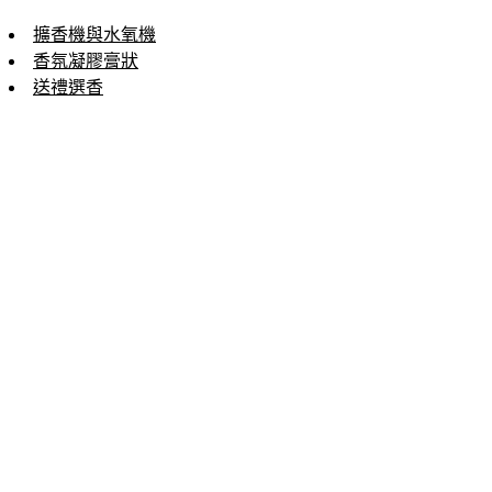
擴香機與水氧機
香氛凝膠膏狀
送禮選香