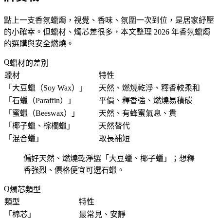
點上一支香氛蠟燭，視覺、香味、氛圍一次到位，是居家紓壓
的小確幸。但蠟材、燭芯差很多，本文整理 2026 年香氛蠟燭
的選購與安全燃燒。
蠟材的差別
蠟材
特性
「
大豆蠟（Soy Wax）
」
天然、燃燒乾淨、釋香較柔和
「
石蠟（Paraffin）
」
平價、釋香強、燃燒易積碳
「
蜜蠟（Beeswax）
」
天然、有蜂蜜氣息、貴
「
椰子蠟、棕櫚蠟
」
天然替代
「
混合蠟
」
取長補短
偏好天然、燃燒乾淨選「
大豆蠟、椰子蠟
」；想釋
香強烈、價格便宜可選石蠟。
燭芯類型
類型
特性
「
棉芯
」
最常見、安靜