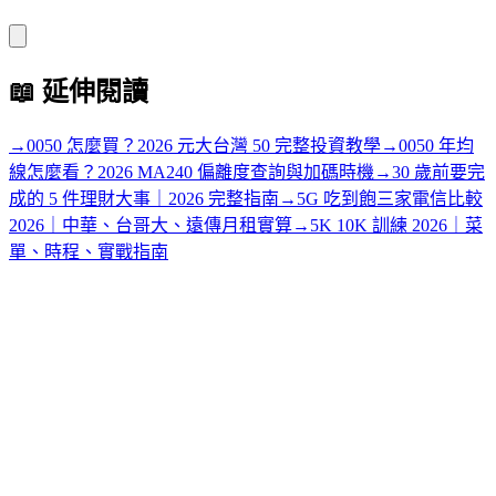
📖
延伸閱讀
→
0050 怎麼買？2026 元大台灣 50 完整投資教學
→
0050 年均
線怎麼看？2026 MA240 偏離度查詢與加碼時機
→
30 歲前要完
成的 5 件理財大事｜2026 完整指南
→
5G 吃到飽三家電信比較
2026｜中華、台哥大、遠傳月租實算
→
5K 10K 訓練 2026｜菜
單、時程、實戰指南