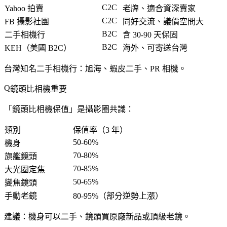
C2C
Yahoo 拍賣
老牌、適合資深賣家
C2C
FB 攝影社團
同好交流、議價空間大
B2C
二手相機行
含 30-90 天保固
B2C
KEH（美國 B2C）
海外、可寄送台灣
台灣知名二手相機行
：旭海、蝦皮二手、PR 相機。
鏡頭比相機重要
「
鏡頭比相機保值
」是攝影圈共識：
類別
保值率（3 年）
50-60%
機身
70-80%
旗艦鏡頭
70-85%
大光圈定焦
50-65%
變焦鏡頭
手動老鏡
80-95%
（部分逆勢上漲）
建議
：
機身可以二手、鏡頭買原廠新品
或
頂級老鏡
。