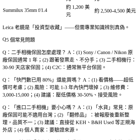
約 1,200 美
Summilux 35mm f/1.4
約 2,500-4,500 美元
元
Leica 老鏡是「投資型收藏」
——但需專業知識辨別真偽。
5 個常見問題
Q：二手相機保固怎麼處理？
A：(1) Sony / Canon / Nikon 原
廠保固通常 1 年；(2) 跟著發票走、不分手；(3) 二手相機行：
30-90 天店家保固；(4) C2C：通常無平台保固。
Q：「快門數已用 80%」還能買嗎？
A：(1) 看價格——超低
價可考慮；(2) 風險：可能 1-3 年內快門壞掉；(3) 維修費：
3,000-15,000；(4) 建議：壓低價格 30-50%、接受風險。
Q：「進口二手相機」要小心嗎？
A：(1) 「水貨」常見：原
廠保固可能不適用台灣；(2) 「翻修品」：被報廢後重新整
理，品質不一；(3) 建議：直接從 KEH、B&H Used 等正規海
外店；(4) 個人賣家：要驗證來源。