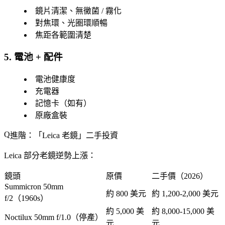
鏡片清潔、無黴菌 / 霧化
對焦環、光圈環順暢
焦距各範圍清楚
5. 電池 + 配件
電池健康度
充電器
記憶卡（如有）
原廠盒裝
進階：「Leica 老鏡」二手投資
Leica 部分老鏡逆勢上漲：
鏡頭
原價
二手價（2026）
Summicron 50mm
約 800 美元
約 1,200-2,000 美元
f/2（1960s）
約 5,000 美
約 8,000-15,000 美
Noctilux 50mm f/1.0（停產）
元
元