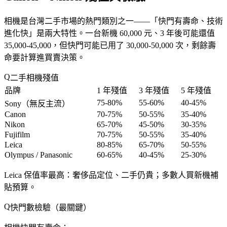
相機是台灣二手市場的熱門類別之一——「
快門有壽命、技術
進化快
」是兩大特性。一台新機 60,000 元、3 年後可能還值
35,000-45,000，但
快門可能已用了 30,000-50,000 次
，剩餘壽
命要計算進買賣決策。
二手相機殘值
品牌
1 年殘值
3 年殘值
5 年殘值
75-80%
55-60%
40-45%
Sony（無反主流）
Canon
70-75%
50-55%
35-40%
Nikon
65-70%
45-50%
30-35%
Fujifilm
70-75%
50-55%
35-40%
Leica
80-85%
65-70%
50-55%
Olympus / Panasonic
60-65%
40-45%
25-30%
Leica 保值率最高
：奢侈品定位、二手仍貴；多數人買新機補
貼預算。
快門數檢驗（最關鍵）