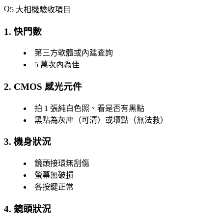
5 大相機驗收項目
1. 快門數
第三方軟體或內建查詢
5 萬次內為佳
2. CMOS 感光元件
拍 1 張純白色照、看是否有黑點
黑點為灰塵（可清）或壞點（無法救）
3. 機身狀況
鏡頭接環無刮傷
螢幕無破損
各按鍵正常
4. 鏡頭狀況