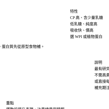
特性
CP 高、含少量乳糖
低乳糖、純度高
吸收快、價高
選 WPI 或植物蛋白
清。蛋白質先從原型食物補。
說明
最有研
不需高
或直接
補充期
重點