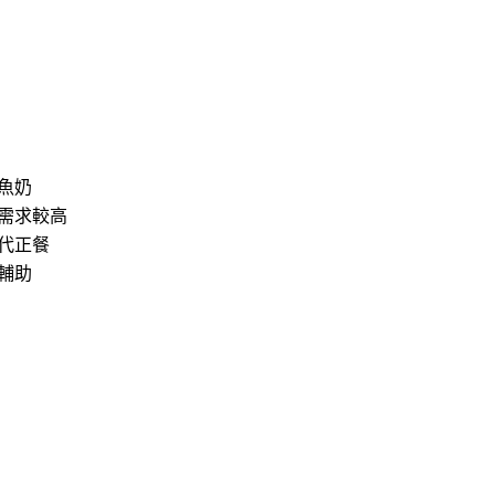
魚奶
需求較高
代正餐
輔助