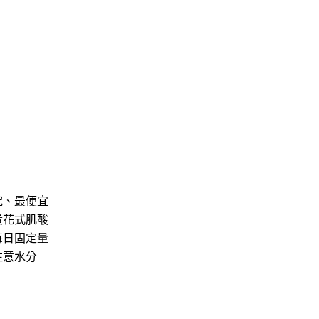
究、最便宜
貴花式肌酸
每日固定量
注意水分