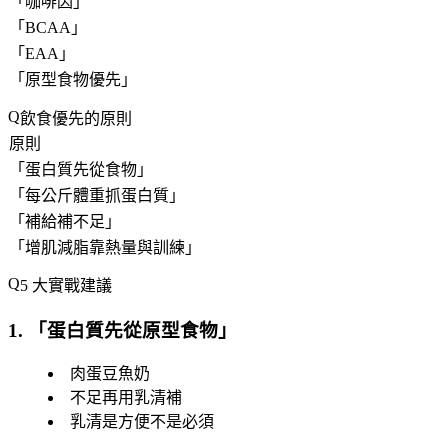
「
咖啡因
」
「
BCAA
」
「
EAA
」
「
原型食物優先
」
飲食優先的原則
原則
「
蛋白質先從食物
」
「
每公斤體重抓蛋白質
」
「
補給補不足
」
「
增肌減脂靠熱量與訓練
」
5 大實戰建議
1. 「
蛋白質先從原型食物
」
肉蛋豆魚奶
不足再用乳清補
乳清是方便不是必須