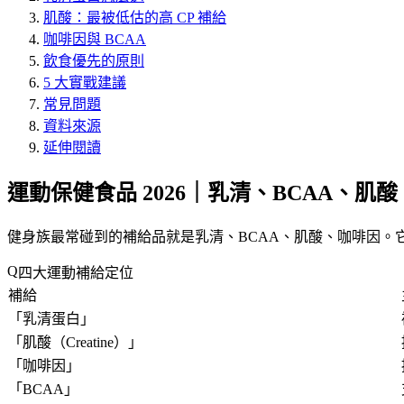
肌酸：最被低估的高 CP 補給
咖啡因與 BCAA
飲食優先的原則
5 大實戰建議
常見問題
資料來源
延伸閱讀
運動保健食品 2026｜乳清、BCAA、肌
健身族最常碰到的補給品就是乳清、BCAA、肌酸、咖啡因。它
四大運動補給定位
補給
「
乳清蛋白
」
「
肌酸（Creatine）
」
「
咖啡因
」
「
BCAA
」