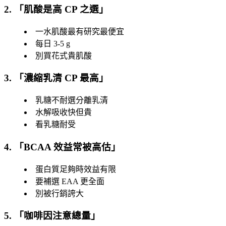
2. 「
肌酸是高 CP 之選
」
一水肌酸最有研究最便宜
每日 3-5 g
別買花式貴肌酸
3. 「
濃縮乳清 CP 最高
」
乳糖不耐選分離乳清
水解吸收快但貴
看乳糖耐受
4. 「
BCAA 效益常被高估
」
蛋白質足夠時效益有限
要補選 EAA 更全面
別被行銷誇大
5. 「
咖啡因注意總量
」