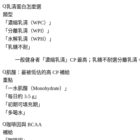
乳清蛋白怎麼選
類型
「
濃縮乳清（WPC）
」
「
分離乳清（WPI）
」
「
水解乳清（WPH）
」
「
乳糖不耐
」
一般健身者「
濃縮乳清
」CP 最高；乳糖不耐選分離乳
肌酸：最被低估的高 CP 補給
重點
「
一水肌酸（Monohydrate）
」
「
每日約 3-5 g
」
「
初期可填充期
」
「
多喝水
」
咖啡因與 BCAA
補給