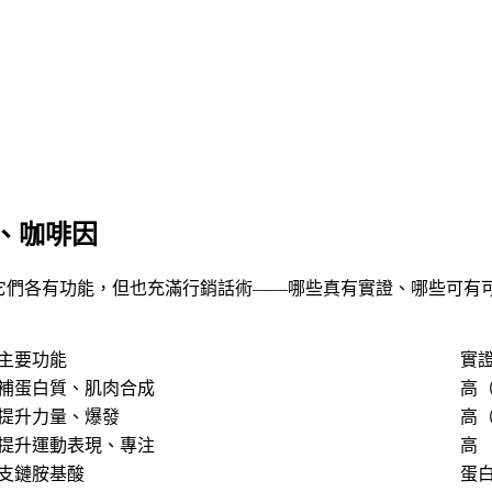
酸、咖啡因
們各有功能，但也充滿行銷話術——哪些真有實證、哪些可有可無
主要功能
實
補蛋白質、肌肉合成
高
提升力量、爆發
高
提升運動表現、專注
高
支鏈胺基酸
蛋