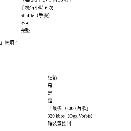
「
每 3-5 首歌 1 個 30 秒
」
手機每小時 6 次
Shuffle（手機）
不可
完整
」較煩。
細節
是
是
是
「
最多 10,000 首歌
」
320 kbps（Ogg Vorbis）
跨裝置控制