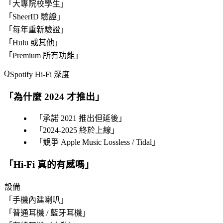
「
大專院校學生
」
「
SheerID 驗證
」
「
每年重新驗證
」
「
Hulu 或其他
」
「
Premium 所有功能
」
Spotify Hi-Fi 深度
「
為什麼 2024 才推出
」
「
承諾 2021 推出但延後
」
「
2024-2025 終於上線
」
「
競爭 Apple Music Lossless / Tidal
」
「
Hi-Fi 真的有感嗎
」
設備
「
手機內建喇叭
」
「
普通耳機 / 藍牙耳機
」