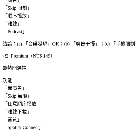
「
廣告
」
「
Skip 限制
」
「
順序播放
」
「
離線
」
「
Podcast
」
結論
：(a) 「
音樂發現
」OK；(b) 「
廣告干擾
」；(c) 「
手機限制
2. Premium（NT$ 149）
最熱門選擇
：
功能
「
無廣告
」
「
Skip 無限
」
「
任意順序播放
」
「
離線下載
」
「
音質
」
「
Spotify Connect
」