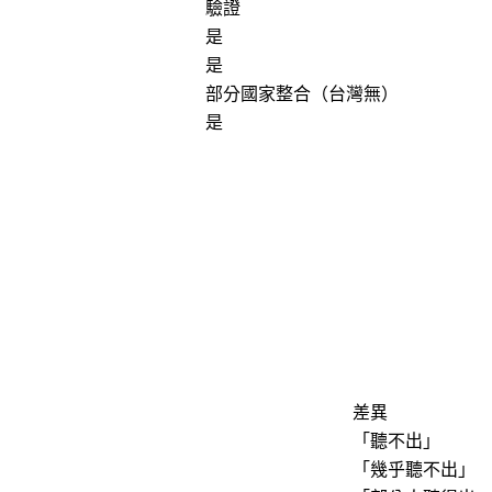
驗證
是
是
部分國家整合（台灣無）
是
差異
「
聽不出
」
「
幾乎聽不出
」