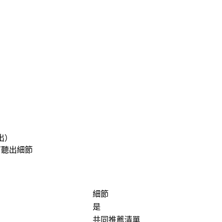
出）
可聽出細節
細節
是
共同推薦清單