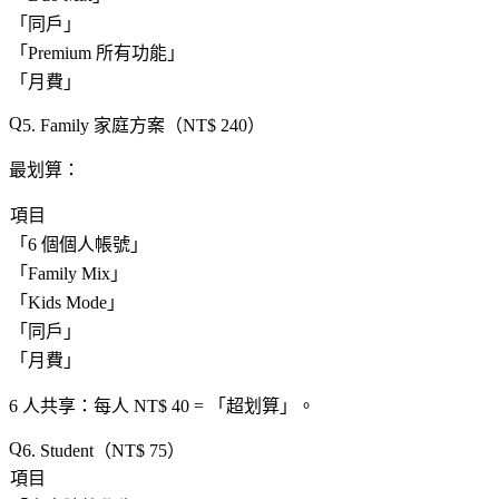
「
同戶
」
「
Premium 所有功能
」
「
月費
」
5. Family 家庭方案（NT$ 240）
最划算
：
項目
「
6 個個人帳號
」
「
Family Mix
」
「
Kids Mode
」
「
同戶
」
「
月費
」
6 人共享
：每人 NT$ 40 = 「
超划算
」。
6. Student（NT$ 75）
項目