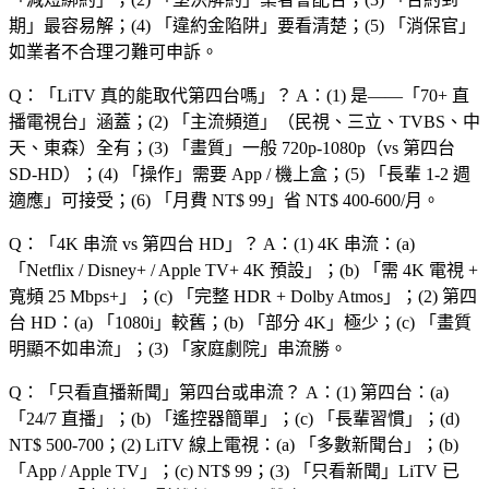
期
」最容易解；(4) 「
違約金陷阱
」要看清楚；(5) 「
消保官
」
如業者不合理刁難可申訴。
Q：「
LiTV 真的能取代第四台嗎
」？
A：(1) 是——「
70+ 直
播電視台
」涵蓋；(2) 「
主流頻道
」（民視、三立、TVBS、中
天、東森）全有；(3) 「
畫質
」一般 720p-1080p（vs 第四台
SD-HD）；(4) 「
操作
」需要 App / 機上盒；(5) 「
長輩 1-2 週
適應
」可接受；(6) 「
月費 NT$ 99
」省 NT$ 400-600/月。
Q：「
4K 串流 vs 第四台 HD
」？
A：(1) 4K 串流：(a)
「
Netflix / Disney+ / Apple TV+ 4K 預設
」；(b) 「
需 4K 電視 +
寬頻 25 Mbps+
」；(c) 「
完整 HDR + Dolby Atmos
」；(2) 第四
台 HD：(a) 「
1080i
」較舊；(b) 「
部分 4K
」極少；(c) 「
畫質
明顯不如串流
」；(3) 「
家庭劇院
」串流勝。
Q：「
只看直播新聞
」第四台或串流？
A：(1) 第四台：(a)
「
24/7 直播
」；(b) 「
遙控器簡單
」；(c) 「
長輩習慣
」；(d)
NT$ 500-700；(2) LiTV 線上電視：(a) 「
多數新聞台
」；(b)
「
App / Apple TV
」；(c) NT$ 99；(3) 「
只看新聞
」LiTV 已