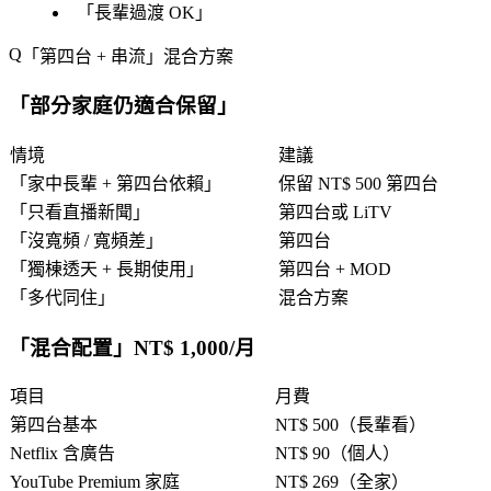
「
長輩過渡 OK
」
「
第四台 + 串流
」混合方案
「
部分家庭仍適合保留
」
情境
建議
「
家中長輩 + 第四台依賴
」
保留 NT$ 500 第四台
「
只看直播新聞
」
第四台或 LiTV
「
沒寬頻 / 寬頻差
」
第四台
「
獨棟透天 + 長期使用
」
第四台 + MOD
「
多代同住
」
混合方案
「
混合配置
」NT$ 1,000/月
項目
月費
第四台基本
NT$ 500（長輩看）
Netflix 含廣告
NT$ 90（個人）
YouTube Premium 家庭
NT$ 269（全家）