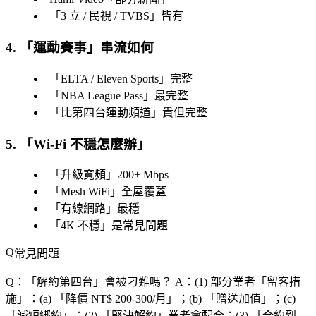
「
3 立 / 民視 / TVBS
」皆有
4. 「
運動賽事
」串流如何
「
ELTA / Eleven Sports
」完整
「
NBA League Pass
」最完整
「
比第四台運動頻道
」貴但完整
5. 「
Wi-Fi 不穩怎麼辦
」
「
升級寬頻
」200+ Mbps
「
Mesh WiFi
」全屋覆蓋
「
有線網路
」最穩
「
4K 不穩
」是常見問題
常見問題
Q：「
解約第四台
」會被刁難嗎？
A：(1) 部分業者「
留客措
施
」：(a) 「
降價 NT$ 200-300/月
」；(b) 「
贈送加值
」；(c)
「
減短綁約
」；(2) 「
堅決解約
」業者會配合；(3) 「
合約到