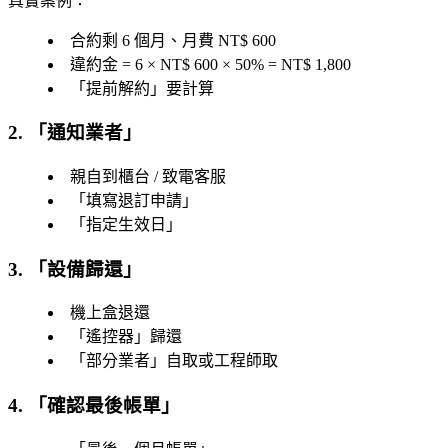
真實案例
：
合約剩 6 個月、月費 NT$ 600
違約金 = 6 × NT$ 600 × 50% = NT$ 1,800
「
提前解約
」要計算
2. 「
通知業者
」
親自到櫃台 / 致電客服
「
填寫退訂申請
」
「
指定生效日
」
3. 「
設備歸還
」
機上盒退還
「
遙控器
」歸還
「
部分業者
」自取或工程師取
4. 「
確認最後帳單
」