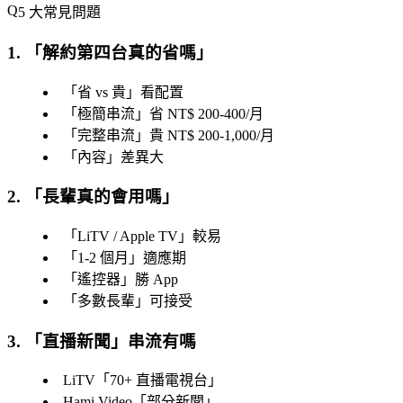
5 大常見問題
1. 「
解約第四台真的省嗎
」
「
省 vs 貴
」看配置
「
極簡串流
」省 NT$ 200-400/月
「
完整串流
」貴 NT$ 200-1,000/月
「
內容
」差異大
2. 「
長輩真的會用嗎
」
「
LiTV / Apple TV
」較易
「
1-2 個月
」適應期
「
遙控器
」勝 App
「
多數長輩
」可接受
3. 「
直播新聞
」串流有嗎
LiTV「
70+ 直播電視台
」
Hami Video「
部分新聞
」