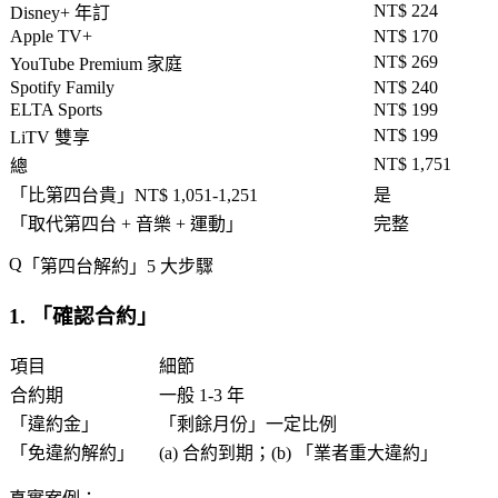
NT$ 224
Disney+ 年訂
Apple TV+
NT$ 170
NT$ 269
YouTube Premium 家庭
Spotify Family
NT$ 240
ELTA Sports
NT$ 199
NT$ 199
LiTV 雙享
NT$ 1,751
總
「
比第四台貴
」NT$ 1,051-1,251
是
「
取代第四台 + 音樂 + 運動
」
完整
「
第四台解約
」5 大步驟
1. 「
確認合約
」
項目
細節
合約期
一般 1-3 年
「
違約金
」
「
剩餘月份
」一定比例
「
免違約解約
」
(a) 合約到期；(b) 「
業者重大違約
」