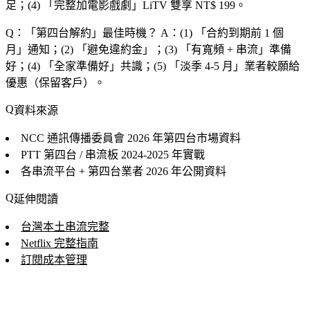
足；(4) 「
完整加電影戲劇
」LiTV 雙享 NT$ 199。
Q：「
第四台解約
」最佳時機？
A：(1) 「
合約到期前 1 個
月
」通知；(2) 「
避免違約金
」；(3) 「
有寬頻 + 串流
」準備
好；(4) 「
全家準備好
」共識；(5) 「
淡季 4-5 月
」業者較願給
優惠（保留客戶）。
資料來源
NCC 通訊傳播委員會
2026 年第四台市場資料
PTT 第四台 / 串流板
2024-2025 年實戰
各串流平台 + 第四台業者
2026 年公開資料
延伸閱讀
台灣本土串流完整
Netflix 完整指南
訂閱成本管理