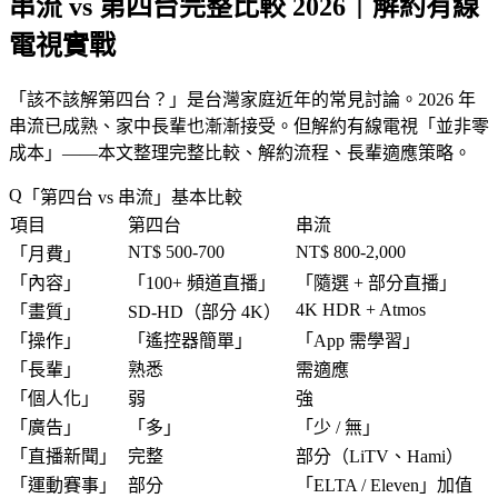
串流 vs 第四台完整比較 2026｜解約有線
電視實戰
「
該不該解第四台？
」是台灣家庭近年的常見討論。2026 年
串流已成熟、家中長輩也漸漸接受。但解約有線電視「
並非零
成本
」——本文整理完整比較、解約流程、長輩適應策略。
「
第四台 vs 串流
」基本比較
項目
第四台
串流
NT$ 500-700
NT$ 800-2,000
「
月費
」
「
內容
」
「
100+ 頻道直播
」
「
隨選 + 部分直播
」
4K HDR + Atmos
「
畫質
」
SD-HD（部分 4K）
「
操作
」
「
遙控器簡單
」
「
App 需學習
」
「
長輩
」
熟悉
需適應
「
個人化
」
弱
強
「
廣告
」
「
多
」
「
少 / 無
」
「
直播新聞
」
完整
部分（LiTV、Hami）
「
運動賽事
」
部分
「
ELTA / Eleven
」加值