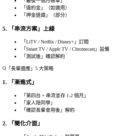
「
最後一個月帳單
」
「
違約金
」（如適用）
「
押金退還
」（部分）
5. 「
串流方案
」上線
「
LiTV / Netflix / Disney+
」訂閱
「
Smart TV / Apple TV / Chromecast
」設備
「
測試後
」確認解約
「
長輩適應
」5 大策略
1. 「
漸進式
」
「
第四台 + 串流並存 1-2 個月
」
「
家人陪同學
」
「
確認長輩會用後
」解約
2. 「
簡化介面
」