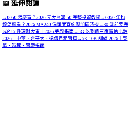
📖
延伸閱讀
→
0050 怎麼買？2026 元大台灣 50 完整投資教學
→
0050 年均
線怎麼看？2026 MA240 偏離度查詢與加碼時機
→
30 歲前要完
成的 5 件理財大事｜2026 完整指南
→
5G 吃到飽三家電信比較
2026｜中華、台哥大、遠傳月租實算
→
5K 10K 訓練 2026｜菜
單、時程、實戰指南