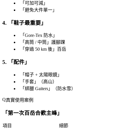
「
可加可減
」
「
避免大件單一
」
4. 「
鞋子最重要
」
「
Gore-Tex 防水
」
「
高筒 / 中筒
」護腳踝
「
穿過 50 km 後
」百岳
5. 「
配件
」
「
帽子 + 太陽眼鏡
」
「
手套
」（高山）
「
綁腿 Gaiters
」（防水雪）
真實使用案例
「
第一次百岳合歡主峰
」
項目
細節