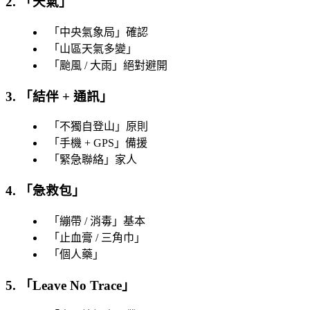
2. 「
天氣
」
「
中央氣象局
」確認
「
山區天氣多變
」
「
颱風 / 大雨
」絕對避開
3. 「
結伴 + 通訊
」
「
不獨自登山
」原則
「
手機 + GPS
」備援
「
緊急聯絡
」家人
4. 「
急救包
」
「
繃帶 / 消毒
」基本
「
止血膏 / 三角巾
」
「
個人藥
」
5. 「
Leave No Trace
」