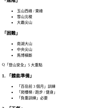
「
進階
」
玉山西峰 / 東峰
雪山北稜
大霸尖山
「
困難
」
南湖大山
中央尖山
馬博橫斷
「
登山安全
」5 大重點
1. 「
體能準備
」
「
百岳前 3 個月
」訓練
「
爬樓梯 / 跑步 / 健身
」
「
負重訓練
」必要