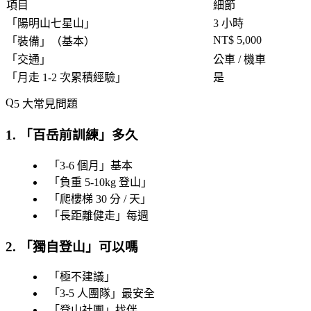
項目
細節
「
陽明山七星山
」
3 小時
NT$ 5,000
「
裝備
」（基本）
「
交通
」
公車 / 機車
「
月走 1-2 次累積經驗
」
是
5 大常見問題
1. 「
百岳前訓練
」多久
「
3-6 個月
」基本
「
負重 5-10kg 登山
」
「
爬樓梯 30 分 / 天
」
「
長距離健走
」每週
2. 「
獨自登山
」可以嗎
「
極不建議
」
「
3-5 人團隊
」最安全
「
登山社團
」找伴