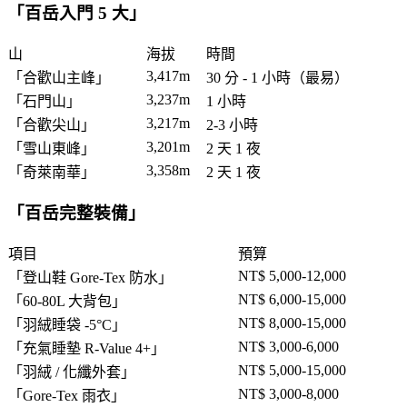
「
百岳入門 5 大
」
山
海拔
時間
3,417m
「
合歡山主峰
」
30 分 - 1 小時（最易）
3,237m
「
石門山
」
1 小時
3,217m
「
合歡尖山
」
2-3 小時
3,201m
「
雪山東峰
」
2 天 1 夜
3,358m
「
奇萊南華
」
2 天 1 夜
「
百岳完整裝備
」
項目
預算
NT$ 5,000-12,000
「
登山鞋 Gore-Tex 防水
」
NT$ 6,000-15,000
「
60-80L 大背包
」
NT$ 8,000-15,000
「
羽絨睡袋 -5°C
」
NT$ 3,000-6,000
「
充氣睡墊 R-Value 4+
」
NT$ 5,000-15,000
「
羽絨 / 化纖外套
」
NT$ 3,000-8,000
「
Gore-Tex 雨衣
」