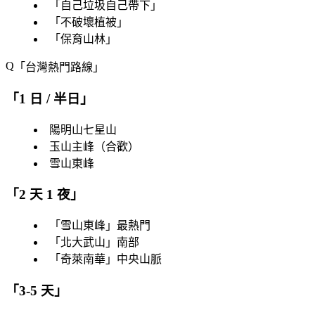
「
自己垃圾自己帶下
」
「
不破壞植被
」
「
保育山林
」
「
台灣熱門路線
」
「
1 日 / 半日
」
陽明山七星山
玉山主峰（合歡）
雪山東峰
「
2 天 1 夜
」
「
雪山東峰
」最熱門
「
北大武山
」南部
「
奇萊南華
」中央山脈
「
3-5 天
」