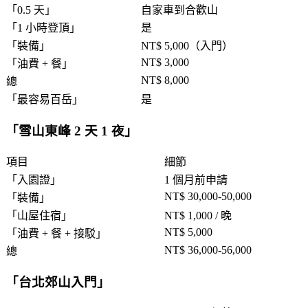
「
0.5 天
」
自家車到合歡山
「
1 小時登頂
」
是
「
裝備
」
NT$ 5,000（入門）
NT$ 3,000
「
油費 + 餐
」
NT$ 8,000
總
「
最容易百岳
」
是
「
雪山東峰 2 天 1 夜
」
項目
細節
「
入園證
」
1 個月前申請
NT$ 30,000-50,000
「
裝備
」
「
山屋住宿
」
NT$ 1,000 / 晚
NT$ 5,000
「
油費 + 餐 + 接駁
」
NT$ 36,000-56,000
總
「
台北郊山入門
」