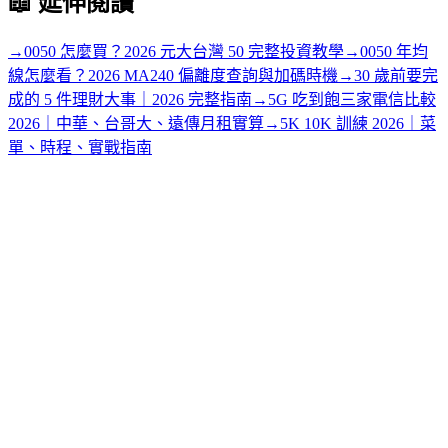
📖
延伸閱讀
→
0050 怎麼買？2026 元大台灣 50 完整投資教學
→
0050 年均
線怎麼看？2026 MA240 偏離度查詢與加碼時機
→
30 歲前要完
成的 5 件理財大事｜2026 完整指南
→
5G 吃到飽三家電信比較
2026｜中華、台哥大、遠傳月租實算
→
5K 10K 訓練 2026｜菜
單、時程、實戰指南