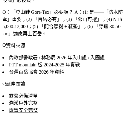
設備
」必投資。
Q：「
登山鞋 Gore-Tex
」必要嗎？
A：(1) 是——「
防水防
雪
」重要；(2) 「
百岳必有
」；(3) 「
郊山可選
」；(4) NT$
5,000-12,000；(5) 「
配合厚襪 + 鞋墊
」；(6) 「
穿過 30-50
km
」適應再上百岳。
資料來源
內政部警政署 / 林務局
2026 年入山證 / 入園證
PTT mountain 板
2024-2025 年實戰
台灣百岳協會
2026 年資料
延伸閱讀
露營必備清單
溯溪戶外完整
露營安全完整