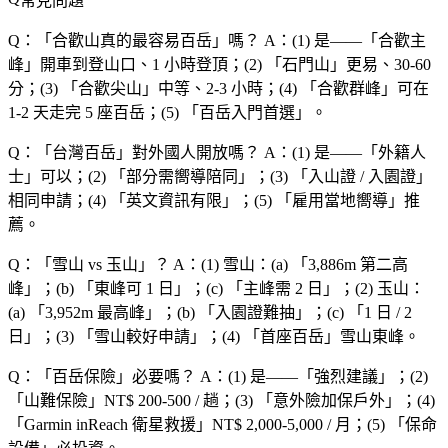
常見問題
Q：「
合歡山真的最容易百岳
」嗎？
A：(1) 是——「
合歡主
峰
」開車到登山口、1 小時登頂；(2) 「
石門山
」更易、30-60
分；(3) 「
合歡尖山
」中等、2-3 小時；(4) 「
合歡群峰
」可在
1-2 天走完 5 座百岳；(5) 「
百岳入門首選
」。
Q：「
台灣百岳
」對外國人開放嗎？
A：(1) 是——「
外籍人
士
」可以；(2) 「
部分需嚮導陪同
」；(3) 「
入山證 / 入園證
」
相同申請；(4) 「
英文資訊有限
」；(5) 「
雇用當地嚮導
」推
薦。
Q：「
雪山 vs 玉山
」？
A：(1) 雪山：(a) 「
3,886m 第二高
峰
」；(b) 「
東峰可 1 日
」；(c) 「
主峰需 2 日
」；(2) 玉山：
(a) 「
3,952m 最高峰
」；(b) 「
入園證難抽
」；(c) 「
1 日 / 2
日
」；(3) 「
雪山較好申請
」；(4) 「
首座百岳
」雪山東峰。
Q：「
百岳保險
」必要嗎？
A：(1) 是——「
強烈建議
」；(2)
「
山難保險
」NT$ 200-500 / 趟；(3) 「
意外險加保戶外
」；(4)
「
Garmin inReach 衛星救援
」NT$ 2,000-5,000 / 月；(5) 「
保命