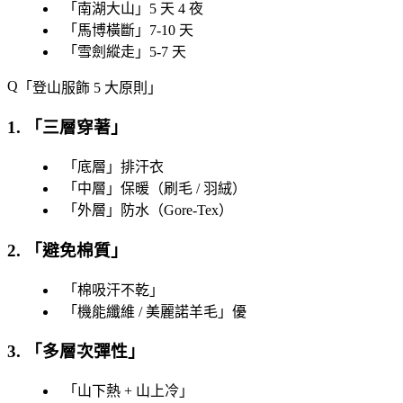
「
南湖大山
」5 天 4 夜
「
馬博橫斷
」7-10 天
「
雪劍縱走
」5-7 天
「
登山服飾 5 大原則
」
1. 「
三層穿著
」
「
底層
」排汗衣
「
中層
」保暖（刷毛 / 羽絨）
「
外層
」防水（Gore-Tex）
2. 「
避免棉質
」
「
棉吸汗不乾
」
「
機能纖維 / 美麗諾羊毛
」優
3. 「
多層次彈性
」
「
山下熱 + 山上冷
」