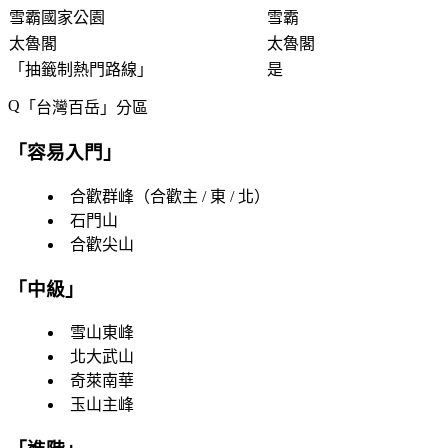
雪霸國家公園
雪霸
太魯閣
太魯閣
「
抽籤制熱門路線
」
是
「
台灣百岳
」分區
「
容易入門
」
合歡群峰（合歡主 / 東 / 北）
石門山
合歡尖山
「
中級
」
雪山東峰
北大武山
奇萊南華
玉山主峰