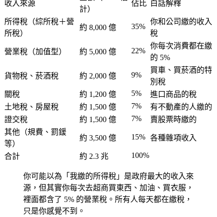
收入來源
佔比
白話解釋
計）
所得稅（綜所稅＋營
你和公司繳的收入
35%
約 8,000 億
所稅）
稅
你每次消費都在繳
22%
營業稅（加值型）
約 5,000 億
的 5%
買車、買菸酒的特
9%
貨物稅、菸酒稅
約 2,000 億
別稅
5%
關稅
約 1,200 億
進口商品的稅
7%
土地稅、房屋稅
約 1,500 億
有不動產的人繳的
7%
證交稅
約 1,500 億
賣股票時繳的
其他（規費、罰鍰
15%
約 3,500 億
各種雜項收入
等）
100%
合計
約 2.3 兆
你可能以為「我繳的所得稅」是政府最大的收入來
源，但其實你每次去超商買東西、加油、買衣服，
裡面都含了 5% 的營業稅。所有人每天都在繳稅，
只是你感覺不到。