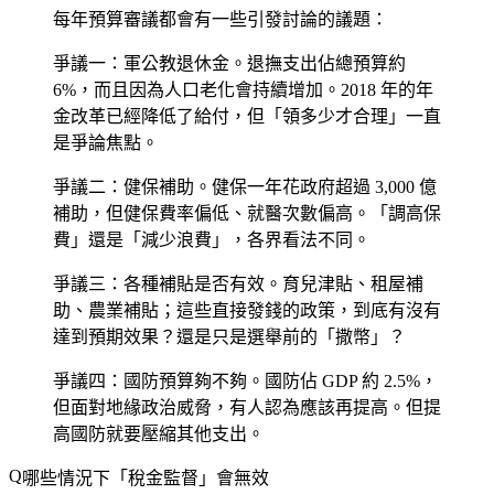
每年預算審議都會有一些引發討論的議題：
爭議一：軍公教退休金
。退撫支出佔總預算約
6%，而且因為人口老化會持續增加。2018 年的年
金改革已經降低了給付，但「領多少才合理」一直
是爭論焦點。
爭議二：健保補助
。健保一年花政府超過 3,000 億
補助，但健保費率偏低、就醫次數偏高。「調高保
費」還是「減少浪費」，各界看法不同。
爭議三：各種補貼是否有效
。育兒津貼、租屋補
助、農業補貼；這些直接發錢的政策，到底有沒有
達到預期效果？還是只是選舉前的「撒幣」？
爭議四：國防預算夠不夠
。國防佔 GDP 約 2.5%，
但面對地緣政治威脅，有人認為應該再提高。但提
高國防就要壓縮其他支出。
哪些情況下「稅金監督」會無效