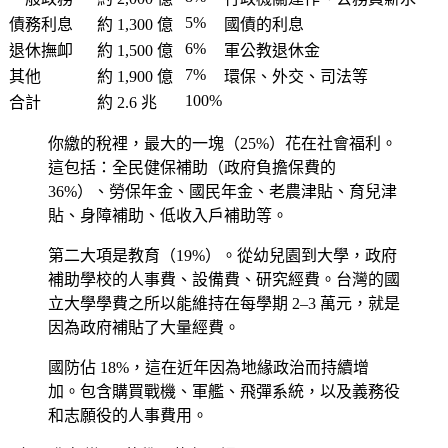
5%
債務利息
約 1,300 億
國債的利息
6%
退休撫卹
約 1,500 億
軍公教退休金
7%
其他
約 1,900 億
環保、外交、司法等
100%
合計
約 2.6 兆
你繳的稅裡，最大的一塊（25%）花在社會福利。
這包括：全民健保補助（政府負擔保費的
36%）、勞保年金、國民年金、老農津貼、育兒津
貼、身障補助、低收入戶補助等。
第二大項是教育（19%）。從幼兒園到大學，政府
補助學校的人事費、設備費、研究經費。台灣的國
立大學學費之所以能維持在每學期 2–3 萬元，就是
因為政府補貼了大量經費。
國防佔 18%，這在近年因為地緣政治而持續增
加。包含購買戰機、軍艦、飛彈系統，以及義務役
和志願役的人事費用。