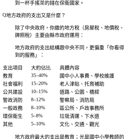
到一杯手搖茶的錢在保衛國家。
地方政府的支出又是什麼？
除了中央政府，你繳的地方稅（房屋稅、地價稅、
牌照稅）主要由縣市政府運用：
地方政府的支出結構跟中央不同，更偏重「你看得
到的服務」：
支出項目
大約佔比
具體內容
35–40%
教育
國中小人事費、學校維護
15–20%
社會福利
老人津貼、托育補助
10–15%
公共建設
道路、公園、橋樑
8–12%
警政消防
警察局、消防局
8–10%
一般政務
區公所、戶政事務所
5–8%
環保衛生
垃圾清運、下水道
5–10%
其他
文化、交通、觀光
地方政府最大的支出是教育；光是國中小學教師的