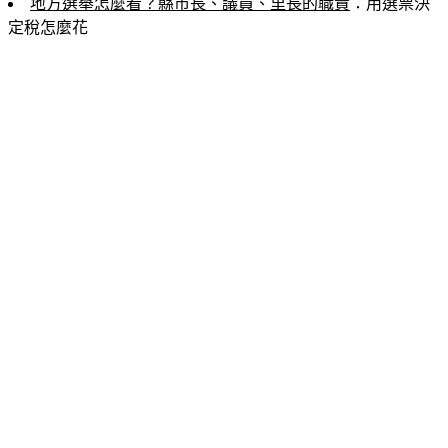
地方選舉怎麼看？縣市長、議員、里長的職責
：用選票決
定稅怎麼花