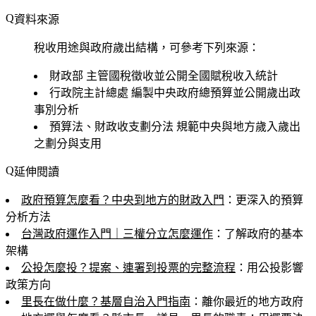
資料來源
稅收用途與政府歲出結構，可參考下列來源：
財政部
主管國稅徵收並公開全國賦稅收入統計
行政院主計總處
編製中央政府總預算並公開歲出政
事別分析
預算法、財政收支劃分法
規範中央與地方歲入歲出
之劃分與支用
延伸閱讀
政府預算怎麼看？中央到地方的財政入門
：更深入的預算
分析方法
台灣政府運作入門｜三權分立怎麼運作
：了解政府的基本
架構
公投怎麼投？提案、連署到投票的完整流程
：用公投影響
政策方向
里長在做什麼？基層自治入門指南
：離你最近的地方政府