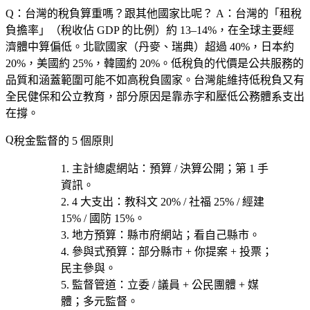
Q：台灣的稅負算重嗎？跟其他國家比呢？
A：台灣的「租稅
負擔率」（稅收佔 GDP 的比例）約 13–14%，在全球主要經
濟體中算偏低。北歐國家（丹麥、瑞典）超過 40%，日本約
20%，美國約 25%，韓國約 20%。低稅負的代價是公共服務的
品質和涵蓋範圍可能不如高稅負國家。台灣能維持低稅負又有
全民健保和公立教育，部分原因是靠赤字和壓低公務體系支出
在撐。
稅金監督的 5 個原則
主計總處網站
：預算 / 決算公開；第 1 手
資訊。
4 大支出
：教科文 20% / 社福 25% / 經建
15% / 國防 15%。
地方預算
：縣市府網站；看自己縣市。
參與式預算
：部分縣市 + 你提案 + 投票；
民主參與。
監督管道
：立委 / 議員 + 公民團體 + 媒
體；多元監督。