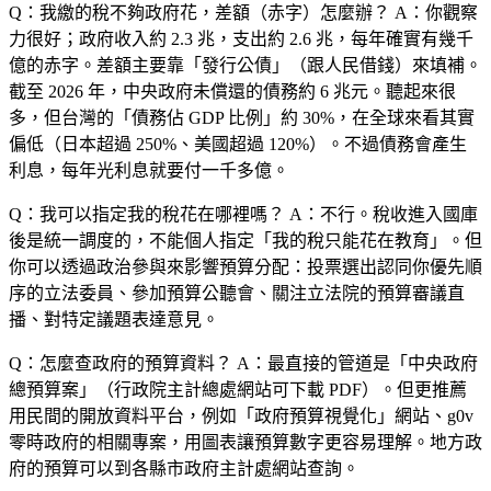
Q：我繳的稅不夠政府花，差額（赤字）怎麼辦？
A：你觀察
力很好；政府收入約 2.3 兆，支出約 2.6 兆，每年確實有幾千
億的赤字。差額主要靠「發行公債」（跟人民借錢）來填補。
截至 2026 年，中央政府未償還的債務約 6 兆元。聽起來很
多，但台灣的「債務佔 GDP 比例」約 30%，在全球來看其實
偏低（日本超過 250%、美國超過 120%）。不過債務會產生
利息，每年光利息就要付一千多億。
Q：我可以指定我的稅花在哪裡嗎？
A：不行。稅收進入國庫
後是統一調度的，不能個人指定「我的稅只能花在教育」。但
你可以透過政治參與來影響預算分配：投票選出認同你優先順
序的立法委員、參加預算公聽會、關注立法院的預算審議直
播、對特定議題表達意見。
Q：怎麼查政府的預算資料？
A：最直接的管道是「中央政府
總預算案」（行政院主計總處網站可下載 PDF）。但更推薦
用民間的開放資料平台，例如「政府預算視覺化」網站、g0v
零時政府的相關專案，用圖表讓預算數字更容易理解。地方政
府的預算可以到各縣市政府主計處網站查詢。