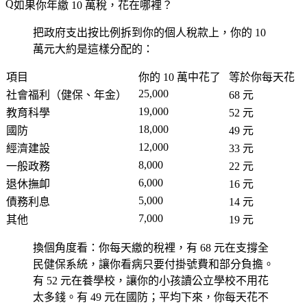
如果你年繳 10 萬稅，花在哪裡？
把政府支出按比例拆到你的個人稅款上，你的 10
萬元大約是這樣分配的：
項目
你的 10 萬中花了
等於你每天花
25,000
社會福利（健保、年金）
68 元
19,000
教育科學
52 元
18,000
國防
49 元
12,000
經濟建設
33 元
8,000
一般政務
22 元
6,000
退休撫卹
16 元
5,000
債務利息
14 元
7,000
其他
19 元
換個角度看：你每天繳的稅裡，有 68 元在支撐全
民健保系統，讓你看病只要付掛號費和部分負擔。
有 52 元在養學校，讓你的小孩讀公立學校不用花
太多錢。有 49 元在國防；平均下來，你每天花不