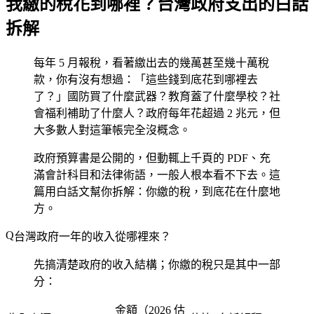
我繳的稅花到哪裡？台灣政府支出的白話
拆解
每年 5 月報稅，看著繳出去的幾萬甚至幾十萬稅
款，你有沒有想過：「這些錢到底花到哪裡去
了？」國防買了什麼武器？教育蓋了什麼學校？社
會福利補助了什麼人？政府每年花超過 2 兆元，但
大多數人對這筆帳完全沒概念。
政府預算書是公開的，但動輒上千頁的 PDF、充
滿會計科目和法律術語，一般人根本看不下去。這
篇用白話文幫你拆解：你繳的稅，到底花在什麼地
方。
台灣政府一年的收入從哪裡來？
先搞清楚政府的收入結構；你繳的稅只是其中一部
分：
金額（2026 估