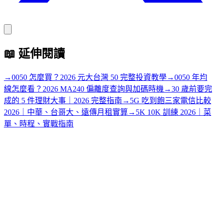
📖
延伸閱讀
→
0050 怎麼買？2026 元大台灣 50 完整投資教學
→
0050 年均
線怎麼看？2026 MA240 偏離度查詢與加碼時機
→
30 歲前要完
成的 5 件理財大事｜2026 完整指南
→
5G 吃到飽三家電信比較
2026｜中華、台哥大、遠傳月租實算
→
5K 10K 訓練 2026｜菜
單、時程、實戰指南