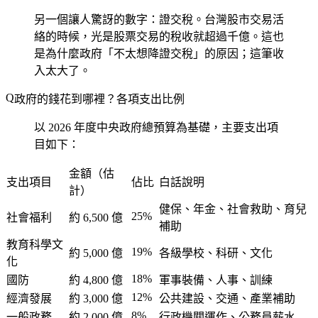
另一個讓人驚訝的數字：證交稅。台灣股市交易活
絡的時候，光是股票交易的稅收就超過千億。這也
是為什麼政府「不太想降證交稅」的原因；這筆收
入太大了。
政府的錢花到哪裡？各項支出比例
以 2026 年度中央政府總預算為基礎，主要支出項
目如下：
金額（估
支出項目
佔比
白話說明
計）
健保、年金、社會救助、育兒
25%
社會福利
約 6,500 億
補助
教育科學文
19%
約 5,000 億
各級學校、科研、文化
化
18%
國防
約 4,800 億
軍事裝備、人事、訓練
12%
經濟發展
約 3,000 億
公共建設、交通、產業補助
8%
一般政務
約 2,000 億
行政機關運作、公務員薪水