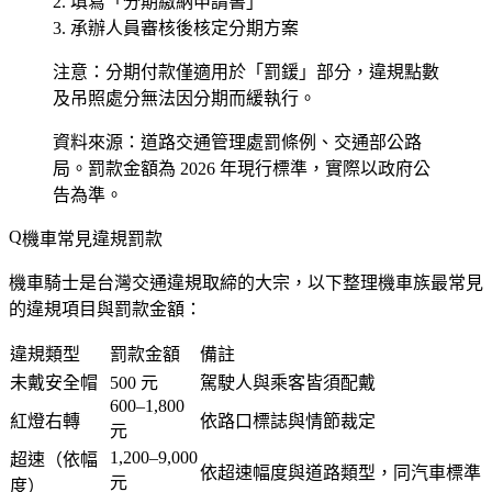
填寫「分期繳納申請書」
承辦人員審核後核定分期方案
注意：分期付款僅適用於「罰鍰」部分，違規點數
及吊照處分無法因分期而緩執行。
資料來源：道路交通管理處罰條例、交通部公路
局。罰款金額為 2026 年現行標準，實際以政府公
告為準。
機車常見違規罰款
機車騎士是台灣交通違規取締的大宗，以下整理機車族最常見
的違規項目與罰款金額：
違規類型
罰款金額
備註
未戴安全帽
500 元
駕駛人與乘客皆須配戴
600–1,800
紅燈右轉
依路口標誌與情節裁定
元
1,200–9,000
超速（依幅
依超速幅度與道路類型，同汽車標準
元
度）