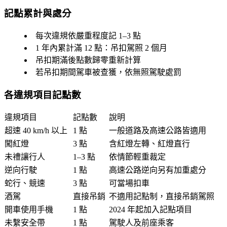
記點累計與處分
每次違規依嚴重程度記
1–3 點
1 年內累計滿 12 點
：吊扣駕照 2 個月
吊扣期滿後點數歸零重新計算
若吊扣期間駕車被查獲，依無照駕駛處罰
各違規項目記點數
違規項目
記點數
說明
超速 40 km/h 以上
1 點
一般道路及高速公路皆適用
闖紅燈
3 點
含紅燈左轉、紅燈直行
未禮讓行人
1–3 點
依情節輕重裁定
逆向行駛
1 點
高速公路逆向另有加重處分
蛇行、競速
3 點
可當場扣車
酒駕
直接吊銷
不適用記點制，直接吊銷駕照
開車使用手機
1 點
2024 年起加入記點項目
未繫安全帶
1 點
駕駛人及前座乘客