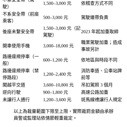
1,500–3,000 元
依稽查方式不同
駛）
不系安全帶（前座
500–3,000 元
駕駛連帶負責
乘客）
1,500–3,000 元（記
後座未繫安全帶
2023 年起加重取締
駕駛）
職業駕駛加重；造成
開車使用手機
3,000–18,000 元
事故另計
路邊違規停車（一
600–1,200 元
依地區與時段不同
般）
路邊違規停車（禁
消防車道、公車站牌
1,200–2,400 元
停路段）
前等
闖越平交道
3,600–10,800 元
吊扣駕照 3 個月
逆向行駛
900–1,800 元
高速公路加重
未讓行人通行
1,200–3,600 元
斑馬線禮讓行人規定
以上為裁量範圍下限至上限，實際裁罰金額由承辦
員警或監理站依情節輕重裁定。