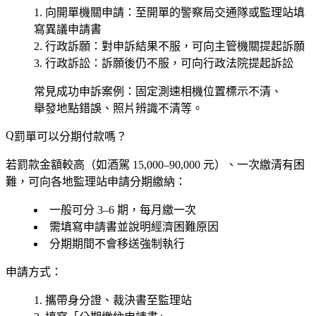
向開單機關申請
：至開單的警察局交通隊或監理站填
寫異議申請書
行政訴願
：對申訴結果不服，可向主管機關提起訴願
行政訴訟
：訴願後仍不服，可向行政法院提起訴訟
常見成功申訴案例：固定測速相機位置標示不清、
舉發地點錯誤、照片辨識不清等。
罰單可以分期付款嗎？
若罰款金額較高（如酒駕 15,000–90,000 元）、一次繳清有困
難，可向
各地監理站
申請分期繳納：
一般可分
3–6 期
，每月繳一次
需填寫申請書並說明經濟困難原因
分期期間不會移送強制執行
申請方式：
攜帶身分證、裁決書至監理站