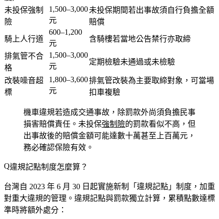
1,500–3,000
未投保強制
未投保期間若出事故須自行負擔全額
元
險
賠償
600–1,200
騎上人行道
含騎樓若當地公告禁行亦取締
元
1,500–3,000
排氣管不合
定期檢驗未通過或未檢驗
元
格
1,800–3,600
改裝噪音超
排氣管改裝為主要取締對象，可當場
元
標
扣車複驗
機車違規若造成交通事故，除罰款外尚須負擔民事
損害賠償責任。未投保
強制險
的罰款看似不高，但
出事故後的賠償金額可能達數十萬甚至上百萬元，
務必確認保險有效。
違規記點制度怎麼算？
台灣自 2023 年 6 月 30 日起實施新制「違規記點」制度，加重
對重大違規的管理。違規記點與罰款獨立計算，累積點數達標
準時將額外處分：