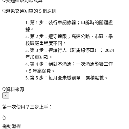
交通違規罰款試算
避免交通罰單的 5 個原則
第 1 步
：
裝行車記錄器
；申訴時的關鍵證
據。
第 2 步
：
遵守速限
；高速公路、市區、學
校區嚴重程度不同。
第 3 步
：
禮讓行人
（斑馬線停車）； 2024
年加重罰款。
第 4 步
：
絕對不酒駕
；一次酒駕影響工作
+ 5 年高保費。
第 5 步
：每
月查未繳罰單
+ 累積點數。
資料來源
×
第一次使用？三步上手：
👆
拖動滑桿