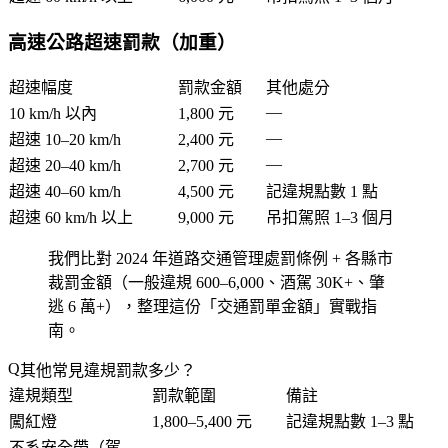
高速公路超速罰款（加重）
超速幅度
罰款金額
其他處分
—
10 km/h 以內
1,800 元
—
超速 10–20 km/h
2,400 元
—
超速 20–40 km/h
2,700 元
超速 40–60 km/h
4,500 元
記違規點數 1 點
超速 60 km/h 以上
9,000 元
吊扣駕照 1–3 個月
我們比對 2024 年道路交通管理處罰條例 + 各縣市
裁罰金額（一般違規 600–6,000、酒駕 30K+、肇
逃 6 萬+），整理這份「交通罰單金額」實戰指
南。
其他常見違規罰款多少？
違規類型
罰款範圍
備註
闖紅燈
1,800–5,400 元
記違規點數 1–3 點
不系安全帶（駕