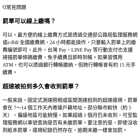
常見問題
罰單可以線上繳嗎？
可以。最方便的線上繳費方式是透過
交通部公路局監理服務網
或
e-Bill 全國繳費網
，24 小時都能操作，只要輸入罰單上的繳
費編號即可。此外，台灣 Pay、LINE Pay 等行動支付也支援
掃描罰單條碼繳費，免手續費且即時到帳。如果習慣用
ATM，也可以透過銀行轉帳繳納，但跨行轉帳會有約 15 元手
續費。
超速被拍到多久會收到罰單？
一般來說，固定式測速照相或區間測速拍到的超速違規，罰單
會在
7～14 個工作天
內寄達戶籍地址。部分縣市較快（約 5
天），偏遠地區可能稍慢。如果超過 1 個月仍未收到，可至監
理服務網以車號查詢是否有未繳罰單。要注意的是，即使沒收
到紙本罰單，違規紀錄仍然存在，逾期未繳一樣會加罰。