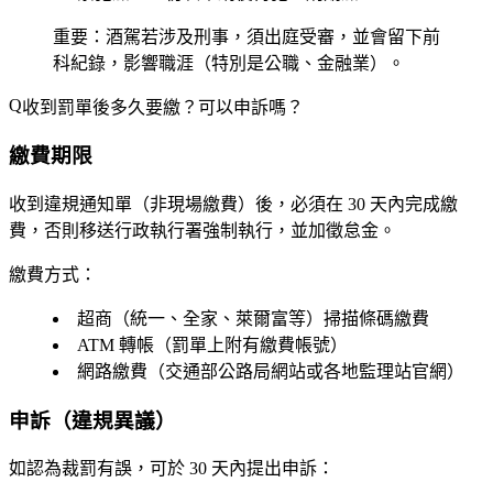
重要
：酒駕若涉及刑事，須出庭受審，並會留下前
科紀錄，影響職涯（特別是公職、金融業）。
收到罰單後多久要繳？可以申訴嗎？
繳費期限
收到違規通知單（非現場繳費）後，必須在
30 天內
完成繳
費，否則移送行政執行署強制執行，並加徵怠金。
繳費方式：
超商（統一、全家、萊爾富等）掃描條碼繳費
ATM 轉帳（罰單上附有繳費帳號）
網路繳費（交通部公路局網站或各地監理站官網）
申訴（違規異議）
如認為裁罰有誤，可於
30 天內
提出申訴：