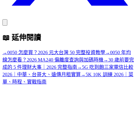
📖
延伸閱讀
→
0050 怎麼買？2026 元大台灣 50 完整投資教學
→
0050 年均
線怎麼看？2026 MA240 偏離度查詢與加碼時機
→
30 歲前要完
成的 5 件理財大事｜2026 完整指南
→
5G 吃到飽三家電信比較
2026｜中華、台哥大、遠傳月租實算
→
5K 10K 訓練 2026｜菜
單、時程、實戰指南