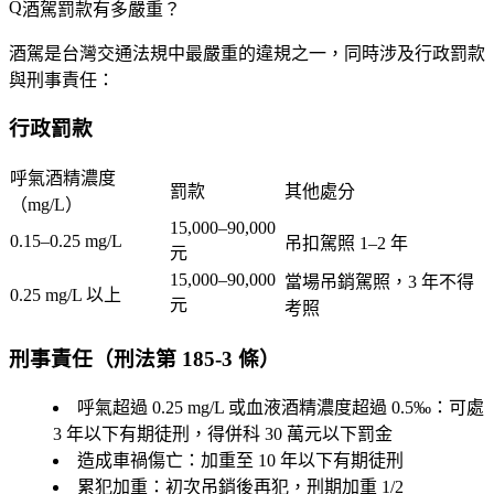
酒駕罰款有多嚴重？
酒駕是台灣交通法規中最嚴重的違規之一，同時涉及
行政罰款
與
刑事責任
：
行政罰款
呼氣酒精濃度
罰款
其他處分
（mg/L）
15,000–90,000
0.15–0.25 mg/L
吊扣駕照 1–2 年
元
15,000–90,000
當場吊銷駕照，3 年不得
0.25 mg/L 以上
元
考照
刑事責任（刑法第 185-3 條）
呼氣超過 0.25 mg/L 或血液酒精濃度超過 0.5‰
：可處
3 年以下有期徒刑，得併科 30 萬元以下罰金
造成車禍傷亡
：加重至 10 年以下有期徒刑
累犯加重
：初次吊銷後再犯，刑期加重 1/2