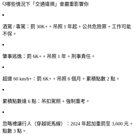
哪些情況下「交通違規」會嚴重影響你
酒駕 / 毒駕
：罰 30K+ + 吊照 1 年起 + 公共危險罪 + 工作可能
不保。
肇事逃逸
：罰 6K+ + 吊照 1 年 + 刑事責任。
超速 60 km/h+
：罰 6K+ + 吊照 6 個月 + 累積點數 2 點。
累積點數達 6 點
：吊扣駕照 + 強制重考。
忽略禮讓行人（穿越斑馬線）
：2024 年起加重罰至 3,600 元 +
點數 3 點。