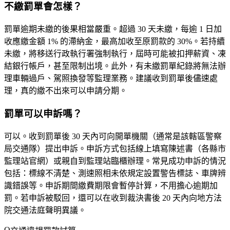
不繳罰單會怎樣？
罰單逾期未繳的後果相當嚴重。超過
30 天
未繳，每逾 1 日加
收應繳金額 1% 的滯納金，最高加收至原罰款的 30%。若持續
未繳，將移送
行政執行署強制執行
，屆時可能被扣押薪資、凍
結銀行帳戶，甚至限制出境。此外，有未繳罰單紀錄將無法辦
理車輛過戶、駕照換發等監理業務。建議收到罰單後儘速處
理，真的繳不出來可以申請分期。
罰單可以申訴嗎？
可以。收到罰單後
30 天內
可向開單機關（通常是該轄區警察
局交通隊）提出申訴。申訴方式包括線上填寫陳述書（各縣市
監理站官網）或親自到監理站臨櫃辦理。常見成功申訴的情況
包括：標線不清楚、測速照相未依規定設置警告標誌、車牌辨
識錯誤等。申訴期間繳費期限會暫停計算，不用擔心逾期加
罰。若申訴被駁回，還可以在收到裁決書後 20 天內向地方法
院交通法庭聲明異議。