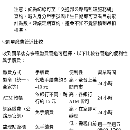
注意
：記點紀錄可至「交通部公路局監理服務網」
查詢，輸入身分證字號與出生日期即可查看目前累
計點數。建議定期查詢，避免不知不覺累積到吊扣
標準。
罰單繳費管道比較
收到罰單後有多種繳費管道可選擇，以下比較各管道的便利性
與手續費：
繳費方式
手續費
便利性
營業時間
超商（統一、
代收手續費約 5
高，全台上萬
24 小時
全家等）
–10 元
間門市
依銀行不同，跨
高，各銀行
ATM 轉帳
24 小時
行約 15 元
ATM 皆可
網路繳費（公
高，在家即可
免手續費
24 小時
路局官網）
辦理
低，需親自前
週一至週五
監理站臨櫃
免手續費
08:00–17:00