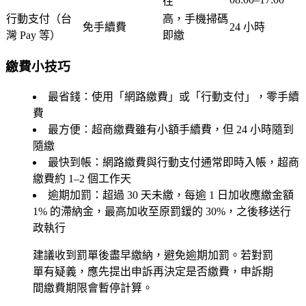
往
行動支付（台
高，手機掃碼
免手續費
24 小時
灣 Pay 等）
即繳
繳費小技巧
最省錢
：使用「網路繳費」或「行動支付」，零手續
費
最方便
：超商繳費雖有小額手續費，但 24 小時隨到
隨繳
最快到帳
：網路繳費與行動支付通常即時入帳，超商
繳費約 1–2 個工作天
逾期加罰
：超過 30 天未繳，每逾 1 日加收應繳金額
1% 的滯納金，最高加收至原罰鍰的 30%，之後移送行
政執行
建議收到罰單後盡早繳納，避免逾期加罰。若對罰
單有疑義，應先提出申訴再決定是否繳費，申訴期
間繳費期限會暫停計算。