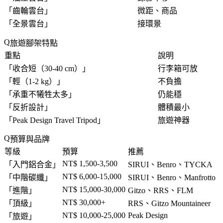
「
齒輪雲台
」
微距、商品
「
全景雲台
」
接環景
旅遊腳架特點
重點
說明
「
收合短（30-40 cm）
」
行李箱可放
「
輕（1-2 kg）
」
不負擔
「
承重不犧牲太多
」
仍能穩
「
反折設計
」
體積最小
「
Peak Design Travel Tripod
」
旅遊神器
預算與品牌
等級
預算
推薦
NT$ 1,500-3,500
「
入門鋁合金
」
SIRUI、Benro、TYCKA
NT$ 6,000-15,000
「
中階碳纖
」
SIRUI、Benro、Manfrotto
NT$ 15,000-30,000
「
進階
」
Gitzo、RRS、FLM
NT$ 30,000+
「
頂級
」
RRS、Gitzo Mountaineer
NT$ 10,000-25,000
Peak Design
「
旅遊
」