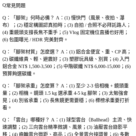
常見問題
Q：「
腳架
」何時必備？
A：(1) 慢快門（風景、夜拍、瀑
布）；(2) 穩定構圖認真拍時；(3) 自拍 / 合照不必拜託路人；
(4) 重鏡頭支撐長焦不重手；(5) Vlog 固定機位直播也好用；
(6) 包圍曝光 / HDR 完美對齊。
Q：「
腳架材質
」怎麼選？
A：(1) 鋁合金便宜、重、CP 高；
(2) 碳纖維貴、輕、避震好；(3) 塑膠玩具級、別買；(4) 入門
鋁合金 NT$ 1,500-3,500；(5) 中階碳纖 NT$ 6,000-15,000；(6)
預算夠選碳纖。
Q：「
腳架承重
」怎麼算？
A：(1) 至少 2-3 倍相機 + 鏡頭重
量；(2) 相機 + 鏡頭 1.5 kg 選承重 4-5 kg 腳架；(3) 太勉強會
晃；(4) 別省承重；(5) 長焦鏡更需要穩；(6) 標榜承重要打折
看。
Q：「
雲台
」哪種好？
A：(1) 球型雲台（Ballhead）主流、快
速調整；(2) 三向雲台精準微調、風景；(3) 油壓雲台錄影平
移；(4) 齒輪雲台微距、商品；(5) 全景雲台接環景；(6) 多數