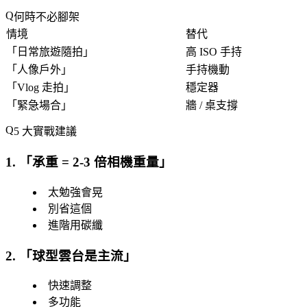
何時不必腳架
情境
替代
「
日常旅遊隨拍
」
高 ISO 手持
「
人像戶外
」
手持機動
「
Vlog 走拍
」
穩定器
「
緊急場合
」
牆 / 桌支撐
5 大實戰建議
1. 「
承重 = 2-3 倍相機重量
」
太勉強會晃
別省這個
進階用碳纖
2. 「
球型雲台是主流
」
快速調整
多功能