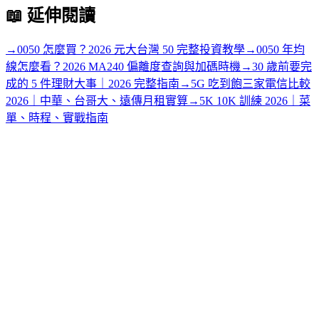
📖
延伸閱讀
→
0050 怎麼買？2026 元大台灣 50 完整投資教學
→
0050 年均
線怎麼看？2026 MA240 偏離度查詢與加碼時機
→
30 歲前要完
成的 5 件理財大事｜2026 完整指南
→
5G 吃到飽三家電信比較
2026｜中華、台哥大、遠傳月租實算
→
5K 10K 訓練 2026｜菜
單、時程、實戰指南