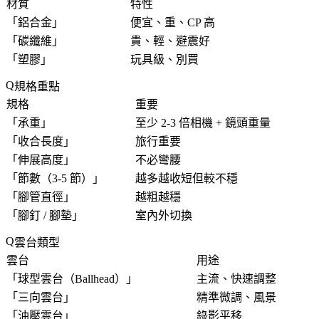
材質
特性
「
鋁合金
」
便宜、重、CP 高
「
碳纖維
」
貴、輕、避震好
「
塑膠
」
玩具級、別買
規格重點
規格
重要
「
承重
」
至少 2-3 倍相機 + 鏡頭重量
「
收合長度
」
旅行重要
「
伸展高度
」
不必彎腰
「
節數（3-5 節）
」
越多越收短但較不穩
「
腳管直徑
」
越粗越穩
「
腳釘 / 腳墊
」
室內外切換
雲台類型
雲台
用途
「
球型雲台（Ballhead）
」
主流、快速調整
「
三向雲台
」
精準微調、風景
「
油壓雲台
」
錄影平移