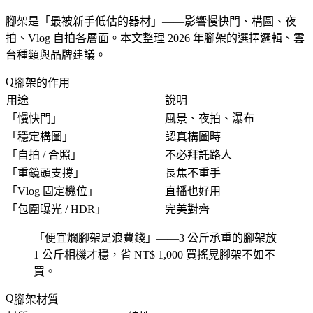
腳架是「
最被新手低估的器材
」——影響慢快門、構圖、夜
拍、Vlog 自拍各層面。本文整理 2026 年腳架的選擇邏輯、雲
台種類與品牌建議。
腳架的作用
用途
說明
「
慢快門
」
風景、夜拍、瀑布
「
穩定構圖
」
認真構圖時
「
自拍 / 合照
」
不必拜託路人
「
重鏡頭支撐
」
長焦不重手
「
Vlog 固定機位
」
直播也好用
「
包圍曝光 / HDR
」
完美對齊
「
便宜爛腳架是浪費錢
」——3 公斤承重的腳架放
1 公斤相機才穩，省 NT$ 1,000 買搖晃腳架不如不
買。
腳架材質