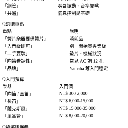
「
銅管
」
嘴唇振動、音準靠嘴
「
共通
」
氣息控制是基礎
選購重點
重點
說明
「
簧片樂器要備簧片
」
消耗品
「
入門級即可
」
別一開始買專業級
「
二手要驗
」
墊片、機械狀況
「
陶笛看調性
」
常見 AC 調 12 孔
「
品牌
」
Yamaha 等入門穩定
入門預算
樂器
入門價
NT$ 300-2,000
「
陶笛 / 直笛
」
NT$ 6,000-15,000
「
長笛
」
NT$ 15,000-35,000
「
薩克斯風
」
NT$ 8,000-20,000
「
單簧管
」
擾鄰與保養