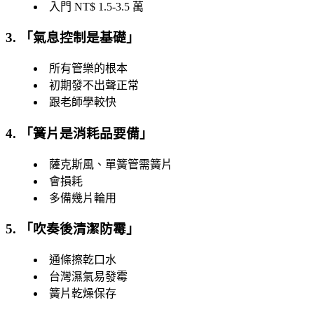
入門 NT$ 1.5-3.5 萬
3. 「
氣息控制是基礎
」
所有管樂的根本
初期發不出聲正常
跟老師學較快
4. 「
簧片是消耗品要備
」
薩克斯風、單簧管需簧片
會損耗
多備幾片輪用
5. 「
吹奏後清潔防霉
」
通條擦乾口水
台灣濕氣易發霉
簧片乾燥保存