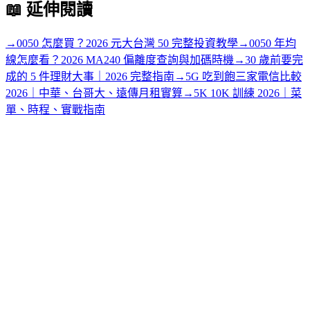
📖
延伸閱讀
→
0050 怎麼買？2026 元大台灣 50 完整投資教學
→
0050 年均
線怎麼看？2026 MA240 偏離度查詢與加碼時機
→
30 歲前要完
成的 5 件理財大事｜2026 完整指南
→
5G 吃到飽三家電信比較
2026｜中華、台哥大、遠傳月租實算
→
5K 10K 訓練 2026｜菜
單、時程、實戰指南