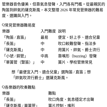
管樂器音色優美，但靠氣息發聲，入門各有門檻。從最親民的
陶笛到帥氣的薩克斯風，本文整理 2026 年常見管樂器的難易
度、選購與入門。
常見管樂器難易度
樂器
入門難度
說明
「
陶笛 / 直笛
」
最易
便宜、好上手、適合兒童
「
長笛
」
中
吹口較難發聲、指法多
「
薩克斯風
」
中
用簧片、帥氣、爵士流行
「
小號 / 銅管
」
中高
靠嘴形（buzzing）發聲
「
單簧管（豎笛）
」
中
簧片、學校管樂常見
想「
最便宜入門、適合兒童
」選陶笛 / 直笛；想
「
帥氣吹流行爵士
」選薩克斯風。
各樂器的吹奏難點
樂器
難點
「
長笛
」
吹口角度、氣息穩定才出聲
「
薩克斯風 / 單簧管
」
簧片控制、嘴形