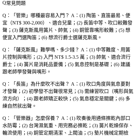
常見問題
Q：「
管樂
」哪種最容易入門？
A：(1) 陶笛、直笛最易、便
宜（NT$ 300-2,000）、適合兒童；(2) 長笛中等、吹口較難發
聲；(3) 薩克斯風用簧片、帥氣；(4) 銅管靠嘴形較難；(5) 想
便宜入門選陶笛；(6) 想流行爵士選薩克斯風。
Q：「
薩克斯風
」難學嗎、多少錢？
A：(1) 中等難度、用簧
片控制與嘴形；(2) 入門 NT$ 1.5-3.5 萬；(3) 帥氣、適合流行
爵士；(4) 簧片是消耗品要備；(5) 氣息控制是基礎；(6) 建議
跟老師學發聲與嘴形。
Q：「
長笛
」為什麼吹不出聲？
A：(1) 吹口角度與氣息要對
才發聲；(2) 初學發不出聲很常見；(3) 需練習吹口（嘴形與氣
流方向）；(4) 跟老師矯正較快；(5) 氣息穩定是關鍵；(6) 多
練自然就出聲。
Q：「
管樂器
」怎麼保養？
A：(1) 吹奏後用通條擦乾內部口
水防霉；(2) 台灣濕氣重、用完務必擦乾；(3) 簧片乾燥保存、
輪流使用；(4) 銅管定期清潔、上閥油；(5) 墊片機械定期檢