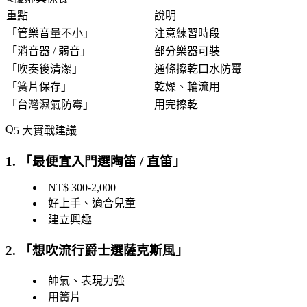
重點
說明
「
管樂音量不小
」
注意練習時段
「
消音器 / 弱音
」
部分樂器可裝
「
吹奏後清潔
」
通條擦乾口水防霉
「
簧片保存
」
乾燥、輪流用
「
台灣濕氣防霉
」
用完擦乾
5 大實戰建議
1. 「
最便宜入門選陶笛 / 直笛
」
NT$ 300-2,000
好上手、適合兒童
建立興趣
2. 「
想吹流行爵士選薩克斯風
」
帥氣、表現力強
用簧片