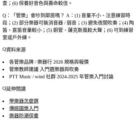
查；(6) 保養好音色與壽命較佳。
Q：「
管樂
」會吵到鄰居嗎？
A：(1) 音量不小、注意練習時
段；(2) 部分樂器可裝消音器 / 弱音；(3) 避免夜間吹奏；(4) 陶
笛、直笛音量較小；(5) 銅管、薩克斯風較大聲；(6) 可到練習
室或戶外練。
資料來源
各管樂品牌 / 樂器行
2026 規格與報價
管樂教師建議
入門選樂器與吹奏
PTT Music / wind 社群
2024-2025 年管樂入門討論
延伸閱讀
學樂器怎麼選
傳統國樂入門
樂器防潮保養