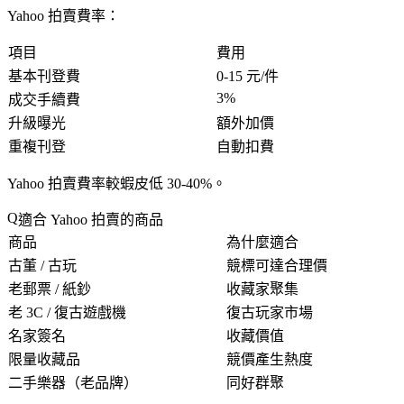
Yahoo 拍賣費率：
項目
費用
基本刊登費
0-15 元/件
3%
成交手續費
升級曝光
額外加價
重複刊登
自動扣費
Yahoo 拍賣費率較蝦皮低 30-40%
。
適合 Yahoo 拍賣的商品
商品
為什麼適合
古董 / 古玩
競標可達合理價
老郵票 / 紙鈔
收藏家聚集
老 3C / 復古遊戲機
復古玩家市場
名家簽名
收藏價值
限量收藏品
競價產生熱度
二手樂器（老品牌）
同好群聚