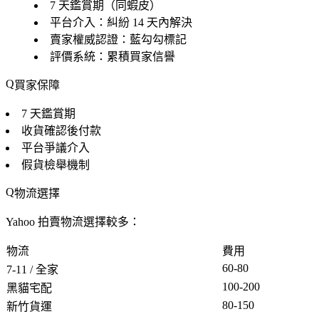
7 天鑑賞期（同蝦皮）
平台介入：糾紛 14 天內解決
賣家權威認證：藍勾勾標記
評價系統：累積買家信譽
買家保障
7 天鑑賞期
收貨確認後付款
平台爭議介入
假貨檢舉機制
物流選擇
Yahoo 拍賣物流選擇較多：
物流
費用
60-80
7-11 / 全家
100-200
黑貓宅配
80-150
新竹貨運