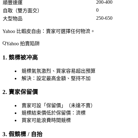
200-400
順豐速運
0
自取（雙方面交）
250-650
大型物品
Yahoo 比蝦皮自由
：賣家可選擇任何物流。
Yahoo 拍賣陷阱
1. 競標被冲高
競標氣氛激烈、買家容易超出預算
解決：設定最高金額、堅持不加
2. 賣家保留價
賣家可設「保留價」（未達不賣）
競標結束價低於保留價：流標
買家可能浪費時間競標
3. 假競標 / 自抬