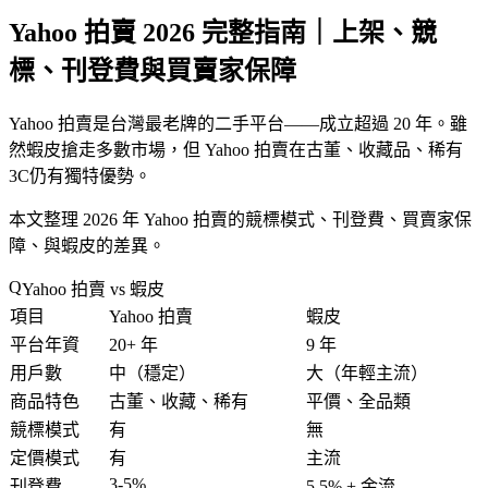
Yahoo 拍賣 2026 完整指南｜上架、競
標、刊登費與買賣家保障
Yahoo 拍賣是台灣
最老牌的二手平台
——成立超過 20 年。雖
然蝦皮搶走多數市場，但 Yahoo 拍賣在
古董、收藏品、稀有
3C
仍有獨特優勢。
本文整理 2026 年 Yahoo 拍賣的競標模式、刊登費、買賣家保
障、與蝦皮的差異。
Yahoo 拍賣 vs 蝦皮
項目
Yahoo 拍賣
蝦皮
平台年資
20+ 年
9 年
用戶數
中（穩定）
大（年輕主流）
商品特色
古董、收藏、稀有
平價、全品類
競標模式
有
無
定價模式
有
主流
3-5%
刊登費
5.5% + 金流