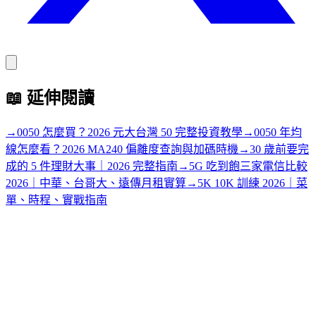
📖
延伸閱讀
→
0050 怎麼買？2026 元大台灣 50 完整投資教學
→
0050 年均
線怎麼看？2026 MA240 偏離度查詢與加碼時機
→
30 歲前要完
成的 5 件理財大事｜2026 完整指南
→
5G 吃到飽三家電信比較
2026｜中華、台哥大、遠傳月租實算
→
5K 10K 訓練 2026｜菜
單、時程、實戰指南