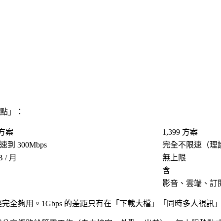
熱點」：
 方案
1,399 方案
到 300Mbps
完全不限速（理論 
B / 月
無上限
含
影音、雲端、訂
經完全夠用。1Gbps 的差距只有在「下載大檔」「同時多人視