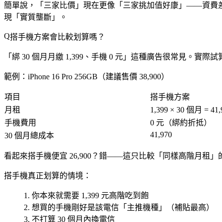
簡單說，「三家比價」現在更像「三家挑加值好康」——資費差不
現「實質壟斷」。
搭手機方案會比較划算嗎？
「綁 30 個月月繳 1,399、手機 0 元」這種廣告很常見。實際
範例：iPhone 16 Pro 256GB（建議售價 38,900）
項目
搭手機方案
月租
1,399 × 30 個月 = 41,
手機費用
0 元（綁約折抵）
41,970
30 個月總成本
看起來搭手機便宜 26,900？
錯
——這只比較「同樣高階月租」的場景
搭手機真正划算的情境
：
你本來就需要 1,399 元高階吃到飽
想買的手機剛好是該電信「主推機種」（補貼最高）
不打算 30 個月內換電信