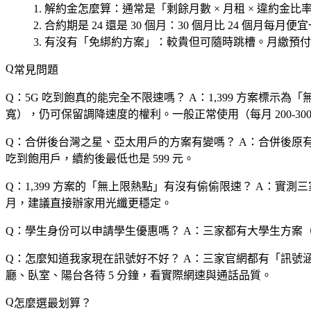
解約金怎麼算
：通常是「剩餘月數 × 月租 × 違約金
合約期是 24 還是 30 個月
：30 個月比 24 個月每月
有沒有「免綁約方案」
：較貴但可隨時跳槽。月繳預付制
常見問題
Q：5G 吃到飽真的能完全不限速嗎？
A：1,399 方案標
寬），仍可保留調降速度的權利。一般正常使用（每月 200-30
Q：合併後台灣之星、亞太用戶的方案有變嗎？
A：合併後原有
吃到飽用戶，續約後最低也是 599 元。
Q：1,399 方案的「無上限熱點」有沒有偷偷限速？
A：實測三家
月，建議直接辦家用光纖更穩定。
Q：學生身份可以申請學生優惠嗎？
A：三家都有大學生方案（
Q：怎麼知道我家現在訊號好不好？
A：三家官網都有「訊號涵蓋
廳、臥室、陽台各待 5 分鐘，看實際網速與通話品質。
怎麼選最划算？