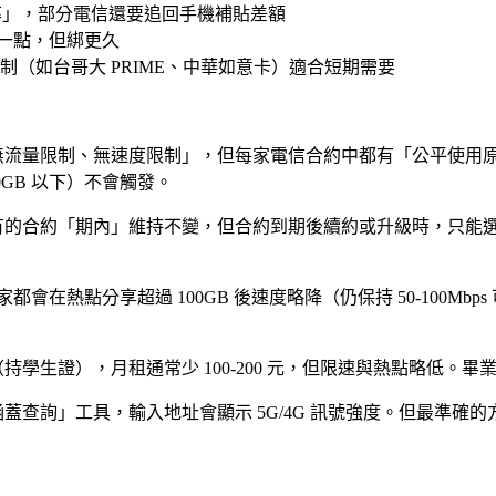
比率」，部分電信還要追回手機補貼差額
便宜一點，但綁更久
（如台哥大 PRIME、中華如意卡）適合短期需要
示為「無流量限制、無速度限制」，但每家電信合約中都有「公平使
0GB 以下）不會觸發。
的合約「期內」維持不變，但合約到期後續約或升級時，只能選新母
都會在熱點分享超過 100GB 後速度略降（仍保持 50-100Mb
持學生證），月租通常少 100-200 元，但限速與熱點略低。
查詢」工具，輸入地址會顯示 5G/4G 訊號強度。但
最準確的