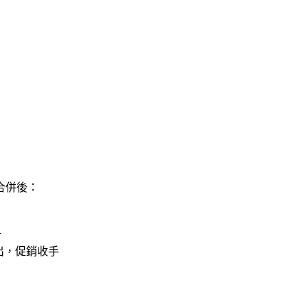
但合併後：
爭
出，促銷收手