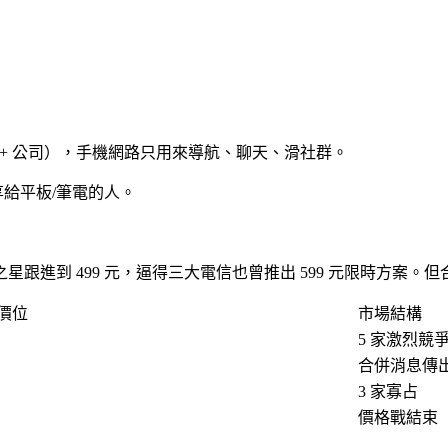
裡 + 公司），手機網路只用來導航、聊天、滑社群。
給平板/筆電的人。
灣之星跟進到 499 元，逼得三大電信也曾推出 599 元限時方案。
飽價位
市場結構
5 家激烈競
合併消息傳
3 家寡占
價格戰結束