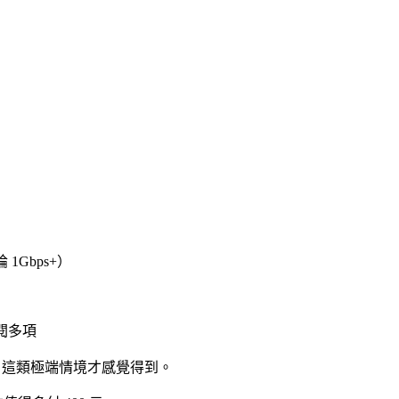
1Gbps+）
閱多項
訊」這類極端情境才感覺得到。