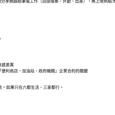
分享網路給筆電工作（自由接案、外勤、出差），無上限熱點才值得
%
無感差異
「便利商店、加油站、政府機關」企業合約的關鍵
信。如果只在六都生活，三家都行。