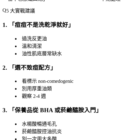
5 大實戰建議
1. 「
痘痘不是洗乾淨就好
」
過洗反更油
溫和清潔
油性肌底層常缺水
2. 「
選不致痘配方
」
看標示 non-comedogenic
別用厚重油類
觀察 2-4 週
3. 「
保養品從 BHA 或菸鹼醯胺入門
」
水楊酸暢通毛孔
菸鹼醯胺控油抗炎
別一次用太多酸