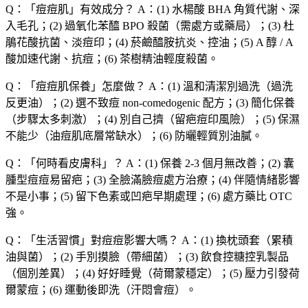
Q：「
痘痘肌
」有效成分？
A：(1) 水楊酸 BHA 角質代謝、深
入毛孔；(2) 過氧化苯醯 BPO 殺菌（需處方或藥局）；(3) 杜
鵑花酸抗菌、淡痘印；(4) 菸鹼醯胺抗炎、控油；(5) A 醇 / A
酸加速代謝、抗痘；(6) 茶樹精油輕度殺菌。
Q：「
痘痘肌保養
」怎麼做？
A：(1) 溫和清潔別過洗（過洗
反更油）；(2) 選不致痘 non-comedogenic 配方；(3) 簡化保養
（步驟太多刺激）；(4) 別自己擠（留疤痘印風險）；(5) 保濕
不能少（油痘肌底層常缺水）；(6) 防曬輕質別油膩。
Q：「
何時看皮膚科
」？
A：(1) 保養 2-3 個月無改善；(2) 囊
腫型痘痘易留疤；(3) 全臉滿臉痘處方治療；(4) 伴隨情緒影響
不是小事；(5) 留下色素或凹疤早期處理；(6) 處方藥比 OTC
強。
Q：「
生活習慣
」對痘痘影響大嗎？
A：(1) 換枕頭套（累積
油與菌）；(2) 手別摸臉（帶細菌）；(3) 飲食控糖控乳製品
（個別差異）；(4) 好好睡覺（荷爾蒙穩定）；(5) 壓力引發荷
爾蒙痘；(6) 運動後即洗（汗悶會痘）。