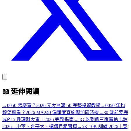
📖
延伸閱讀
→
0050 怎麼買？2026 元大台灣 50 完整投資教學
→
0050 年均
線怎麼看？2026 MA240 偏離度查詢與加碼時機
→
30 歲前要完
成的 5 件理財大事｜2026 完整指南
→
5G 吃到飽三家電信比較
2026｜中華、台哥大、遠傳月租實算
→
5K 10K 訓練 2026｜菜