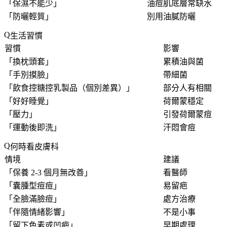
「
保濕不能少
」
油痘肌底層常缺水
「
防曬輕質
」
別用油膩防曬
生活習慣
習慣
影響
「
換枕頭套
」
累積油與菌
「
手別摸臉
」
帶細菌
「
飲食控糖控乳製品（個別差異）
」
部分人有相關
「
好好睡覺
」
荷爾蒙穩定
「
壓力
」
引發荷爾蒙痘
「
運動後即洗
」
汗悶會痘
何時看皮膚科
情境
建議
「
保養 2-3 個月無改善
」
看醫師
「
囊腫型痘痘
」
易留疤
「
全臉滿臉痘
」
處方治療
「
伴隨情緒影響
」
不是小事
「
留下色素或凹疤
」
早期處理