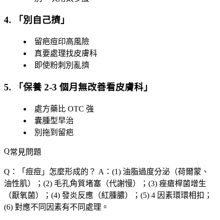
4. 「
別自己擠
」
留疤痘印高風險
真要處理找皮膚科
即使粉刺別亂擠
5. 「
保養 2-3 個月無改善看皮膚科
」
處方藥比 OTC 強
囊腫型早治
別拖到留疤
常見問題
Q：「
痘痘
」怎麼形成的？
A：(1) 油脂過度分泌（荷爾蒙、
油性肌）；(2) 毛孔角質堵塞（代謝慢）；(3) 痤瘡桿菌增生
（厭氧菌）；(4) 發炎反應（紅腫膿）；(5) 4 因素環環相扣；
(6) 對應不同因素有不同處理。