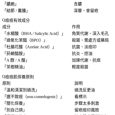
「
膿皰
」
含膿
「
結節 / 囊腫
」
深層、會留疤
痘痘有效成分
成分
作用
「
水楊酸（BHA / Salicylic Acid）
」
角質代謝、深入毛孔
「
過氧化苯醯（BPO）
」
殺菌、需處方或藥局
「
杜鵑花酸（Azelaic Acid）
」
抗菌、淡痘印
「
菸鹼醯胺
」
抗炎、控油
「
A 醇 / A 酸
」
加速代謝、抗痘
「
茶樹精油
」
輕度殺菌
痘痘肌保養原則
原則
說明
「
溫和清潔別過洗
」
過洗反更油
「
選不致痘（non-comedogenic）
」
看標示
「
簡化保養
」
步驟太多刺激
「
別自己擠
」
留疤痘印風險