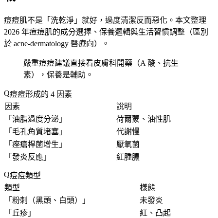
痘痘肌不是「
洗乾淨
」就好，過度清潔反而惡化。本文整理
2026 年痘痘肌的成分選擇、保養邏輯與生活習慣調整（區別
於 acne-dermatology 醫療向）。
嚴重痘痘建議直接看皮膚科開藥（A 酸、抗生
素），保養是輔助。
痘痘形成的 4 因素
因素
說明
「
油脂過度分泌
」
荷爾蒙、油性肌
「
毛孔角質堵塞
」
代謝慢
「
痤瘡桿菌增生
」
厭氧菌
「
發炎反應
」
紅腫膿
痘痘類型
類型
樣態
「
粉刺（黑頭、白頭）
」
未發炎
「
丘疹
」
紅、凸起