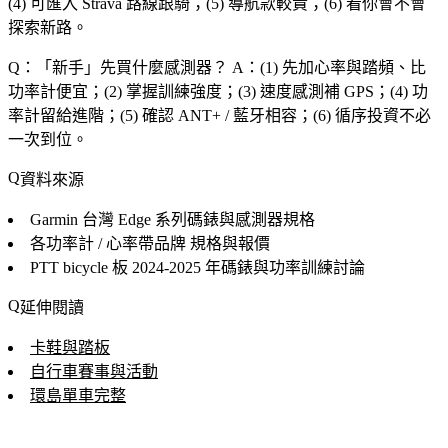
(4) 可匯入 Strava 路線跟騎；(5) 導航款較貴；(6) 看你會不會
探索新路。
Q：「
新手
」先買什麼感測器？
A：(1) 先加心率與踏頻、比
功率計便宜；(2) 掌握訓練強度；(3) 速度感測補 GPS；(4) 功
率計留給進階；(5) 確認 ANT+ / 藍牙相容；(6) 循序投資不必
一次到位。
資料來源
Garmin 台灣
Edge 系列碼錶與感測器規格
各功率計 / 心率帶品牌
規格與報價
PTT bicycle 板
2024-2025 年碼錶與功率訓練討論
延伸閱讀
卡鞋與踏板
自行車賽事與活動
環島單車完整