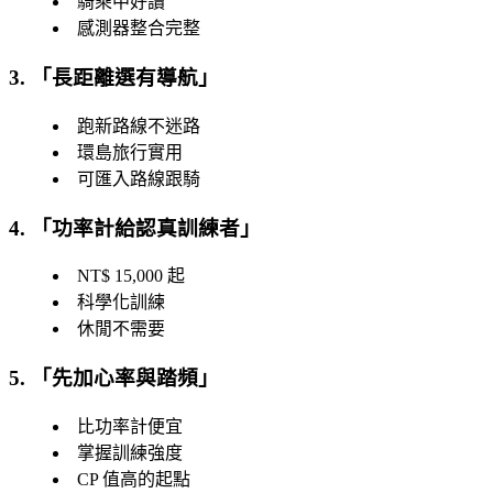
騎乘中好讀
感測器整合完整
3. 「
長距離選有導航
」
跑新路線不迷路
環島旅行實用
可匯入路線跟騎
4. 「
功率計給認真訓練者
」
NT$ 15,000 起
科學化訓練
休閒不需要
5. 「
先加心率與踏頻
」
比功率計便宜
掌握訓練強度
CP 值高的起點