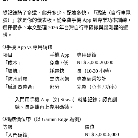
想記錄騎了多遠、爬升多少、配速多快，「
碼錶（自行車電
腦）
」就是你的儀表板。從免費手機 App 到專業功率訓練，
選擇很多。本文整理 2026 年台灣自行車碼錶與感測器的選
購。
手機 App vs 專用碼錶
項目
手機 App
專用碼錶
NT$ 3,000-20,000
「
成本
」
免費 / 低
「
續航
」
耗電快
長（10-30 小時）
「
防水耐震
」
需防水架
專為騎乘設計
「
感測器整合
」
部分
完整（心率 / 功率）
入門用手機 App（如 Strava）就能記錄；認真訓
練、長距離再上專用碼錶。
碼錶價位帶（以 Garmin Edge 為例）
等級
價位
NT$ 3,000-6,000
「
入門碼錶
」