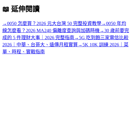
📖
延伸閱讀
→
0050 怎麼買？2026 元大台灣 50 完整投資教學
→
0050 年均
線怎麼看？2026 MA240 偏離度查詢與加碼時機
→
30 歲前要完
成的 5 件理財大事｜2026 完整指南
→
5G 吃到飽三家電信比較
2026｜中華、台哥大、遠傳月租實算
→
5K 10K 訓練 2026｜菜
單、時程、實戰指南