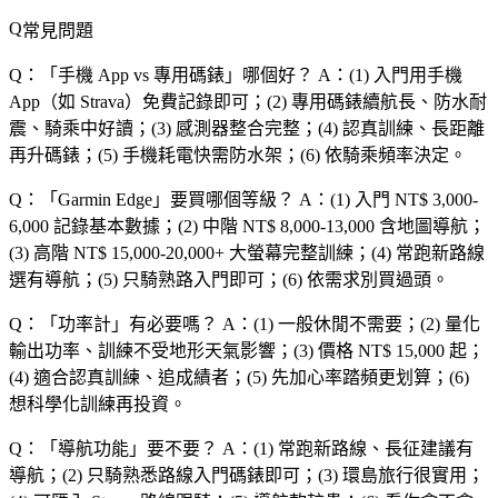
常見問題
Q：「
手機 App vs 專用碼錶
」哪個好？
A：(1) 入門用手機
App（如 Strava）免費記錄即可；(2) 專用碼錶續航長、防水耐
震、騎乘中好讀；(3) 感測器整合完整；(4) 認真訓練、長距離
再升碼錶；(5) 手機耗電快需防水架；(6) 依騎乘頻率決定。
Q：「
Garmin Edge
」要買哪個等級？
A：(1) 入門 NT$ 3,000-
6,000 記錄基本數據；(2) 中階 NT$ 8,000-13,000 含地圖導航；
(3) 高階 NT$ 15,000-20,000+ 大螢幕完整訓練；(4) 常跑新路線
選有導航；(5) 只騎熟路入門即可；(6) 依需求別買過頭。
Q：「
功率計
」有必要嗎？
A：(1) 一般休閒不需要；(2) 量化
輸出功率、訓練不受地形天氣影響；(3) 價格 NT$ 15,000 起；
(4) 適合認真訓練、追成績者；(5) 先加心率踏頻更划算；(6)
想科學化訓練再投資。
Q：「
導航功能
」要不要？
A：(1) 常跑新路線、長征建議有
導航；(2) 只騎熟悉路線入門碼錶即可；(3) 環島旅行很實用；