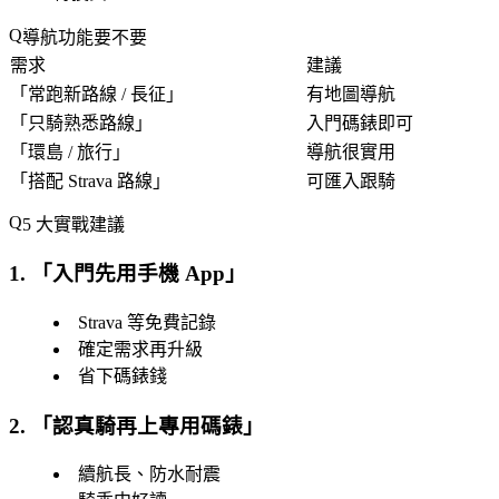
導航功能要不要
需求
建議
「
常跑新路線 / 長征
」
有地圖導航
「
只騎熟悉路線
」
入門碼錶即可
「
環島 / 旅行
」
導航很實用
「
搭配 Strava 路線
」
可匯入跟騎
5 大實戰建議
1. 「
入門先用手機 App
」
Strava 等免費記錄
確定需求再升級
省下碼錶錢
2. 「
認真騎再上專用碼錶
」
續航長、防水耐震