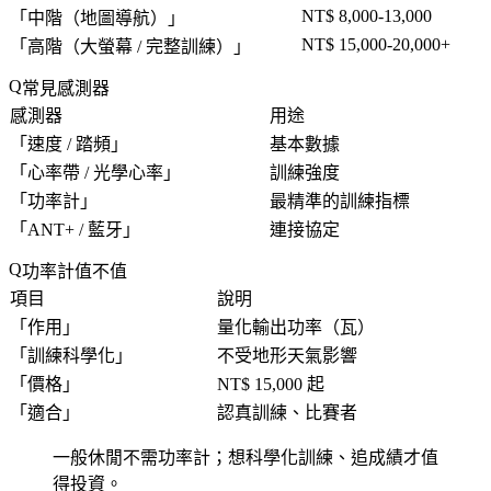
NT$ 8,000-13,000
「
中階（地圖導航）
」
NT$ 15,000-20,000+
「
高階（大螢幕 / 完整訓練）
」
常見感測器
感測器
用途
「
速度 / 踏頻
」
基本數據
「
心率帶 / 光學心率
」
訓練強度
「
功率計
」
最精準的訓練指標
「
ANT+ / 藍牙
」
連接協定
功率計值不值
項目
說明
「
作用
」
量化輸出功率（瓦）
「
訓練科學化
」
不受地形天氣影響
「
價格
」
NT$ 15,000 起
「
適合
」
認真訓練、比賽者
一般休閒不需功率計；想科學化訓練、追成績才值
得投資。