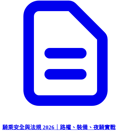
騎乘安全與法規 2026｜路權、裝備、夜騎實戰