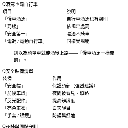
酒駕也罰自行車
項目
說明
「
慢車酒駕
」
自行車酒駕也有罰則
「
罰鍰
」
依規定處罰
「
安全第一
」
喝酒不騎車
「
電輔 / 電動自行車
」
同樣受規範
別以為騎單車就能酒後上路——「
慢車酒駕一樣開
罰
」。
安全裝備清單
裝備
作用
「
安全帽
」
保護頭部（強烈建議）
「
前後車燈
」
夜間被看見、照路
「
反光配件
」
提高辨識度
「
亮色車衣
」
白天醒目
「
手套 / 眼鏡
」
防護與舒適
夜騎與團騎守則