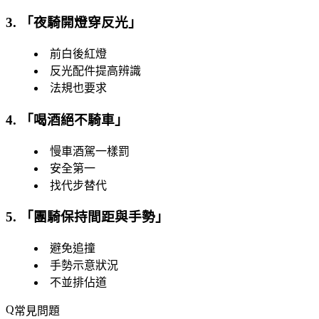
3. 「
夜騎開燈穿反光
」
前白後紅燈
反光配件提高辨識
法規也要求
4. 「
喝酒絕不騎車
」
慢車酒駕一樣罰
安全第一
找代步替代
5. 「
團騎保持間距與手勢
」
避免追撞
手勢示意狀況
不並排佔道
常見問題