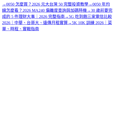
→
0050 怎麼買？2026 元大台灣 50 完整投資教學
→
0050 年均
線怎麼看？2026 MA240 偏離度查詢與加碼時機
→
30 歲前要完
成的 5 件理財大事｜2026 完整指南
→
5G 吃到飽三家電信比較
2026｜中華、台哥大、遠傳月租實算
→
5K 10K 訓練 2026｜菜
單、時程、實戰指南