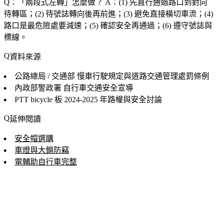
Q：「
兩段式左轉
」怎麼做？
A：(1) 先直行通過路口到對向
待轉區；(2) 待號誌轉向後再前進；(3) 避免直接橫切車流；(4)
路口是最危險處要減速；(5) 確認安全再通過；(6) 遵守號誌與
標線。
資料來源
公路總局 / 交通部
慢車行駛規定與道路交通管理處罰條例
內政部警政署
自行車交通安全宣導
PTT bicycle 板
2024-2025 年路權與安全討論
延伸閱讀
安全帽選購
車燈與大鎖防竊
電輔助自行車完整