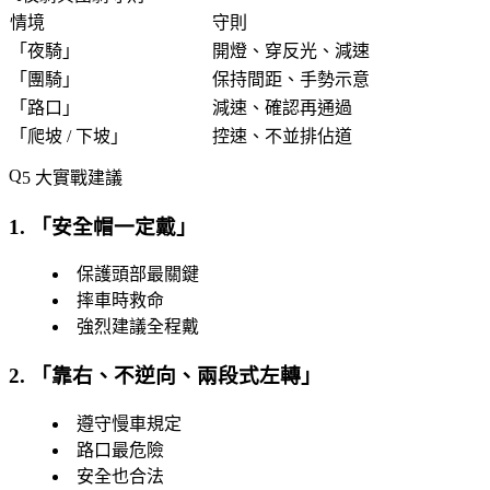
情境
守則
「
夜騎
」
開燈、穿反光、減速
「
團騎
」
保持間距、手勢示意
「
路口
」
減速、確認再通過
「
爬坡 / 下坡
」
控速、不並排佔道
5 大實戰建議
1. 「
安全帽一定戴
」
保護頭部最關鍵
摔車時救命
強烈建議全程戴
2. 「
靠右、不逆向、兩段式左轉
」
遵守慢車規定
路口最危險
安全也合法