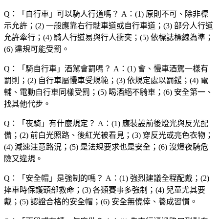
Q：「
自行車
」可以騎人行道嗎？
A：(1) 原則不可、除非標
示允許；(2) 一般應靠右行駛車道或自行車道；(3) 部分人行道
允許牽行；(4) 騎人行道易與行人衝突；(5) 依標誌標線為準；
(6) 違規可能受罰。
Q：「
騎自行車
」酒駕會罰嗎？
A：(1) 會、慢車酒駕一樣有
罰則；(2) 自行車屬慢車受規範；(3) 依規定處以罰鍰；(4) 電
輔、電動自行車同樣受罰；(5) 喝酒絕不騎車；(6) 安全第一、
找其他代步。
Q：「
夜騎
」有什麼規定？
A：(1) 應裝設前後燈光與反光配
備；(2) 前白光照路、後紅光被看見；(3) 穿反光或亮色衣物；
(4) 減速注意路況；(5) 是法規要求也是安全；(6) 沒燈夜騎危
險又違規。
Q：「
安全帽
」是強制的嗎？
A：(1) 強烈建議全程配戴；(2)
摔車時保護頭部救命；(3) 各類賽事多強制；(4) 兒童尤其要
戴；(5) 認證合格的安全帽；(6) 安全無僥倖、養成習慣。