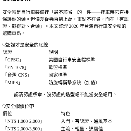
安全帽是自行車裝備裡「
最不該省
」的一件——摔車時它直接
保護你的頭。但價差從幾百到上萬，重點不在貴，而在「
有認
證、戴得對、合頭
」。本文整理 2026 年台灣自行車安全帽的
選購重點。
認證才是安全的底線
認證
說明
「
CPSC
」
美國自行車安全帽標準
「
EN 1078
」
歐盟標準
「
台灣 CNS
」
國家標準
「
MIPS
」
防旋轉衝擊系統（加值）
認清認證標章，沒認證的造型帽不能當安全帽用。
安全帽價位帶
價位
特色
「
NT$ 1,000-2,000
」
入門、有認證、通風基本
「
NT$ 2,000-3,500
」
主流、輕量、通風佳