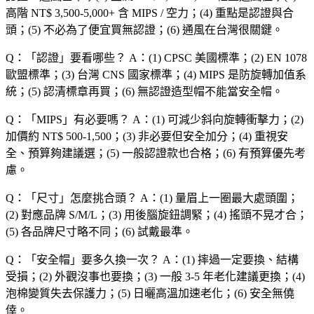
高階 NT$ 3,500-5,000+ 含 MIPS / 空力；(4) 重點是認證與合
頭；(5) 不必為了便宜買無認證；(6) 通風在台灣很關鍵。
Q：「
認證
」要看哪些？
A：(1) CPSC 美國標準；(2) EN 1078
歐盟標準；(3) 台灣 CNS 國家標準；(4) MIPS 是防旋轉加值系
統；(5) 認清標章再買；(6) 無認證造型帽不能當安全帽。
Q：「
MIPS
」有必要嗎？
A：(1) 可減少斜向旋轉衝擊力；(2)
加價約 NT$ 500-1,500；(3) 非必要但安全加分；(4) 重視安
全、預算夠建議選；(5) 一般認證款也合格；(6) 有預算優先考
慮。
Q：「
尺寸
」怎麼挑合頭？
A：(1) 量眉上一圈最大處頭圍；
(2) 對應品牌 S/M/L；(3) 用後腦旋鈕調緊；(4) 搖頭不晃才合；
(5) 各品牌尺寸略不同；(6) 試戴最準。
Q：「
安全帽
」要多久換一次？
A：(1) 摔過一定要換、結構
受損；(2) 外觀沒事也要換；(3) 一般 3-5 年老化建議更換；(4)
泡棉變質失去保護力；(5) 日曬高溫加速老化；(6) 安全無僥
倖。