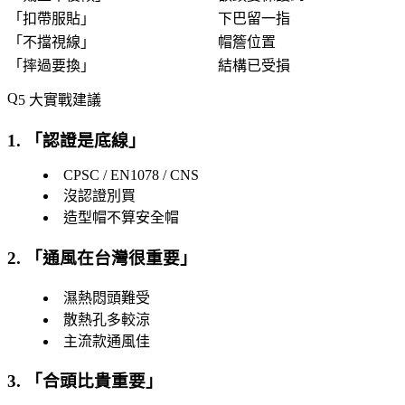
「
扣帶服貼
」
下巴留一指
「
不擋視線
」
帽簷位置
「
摔過要換
」
結構已受損
5 大實戰建議
1. 「
認證是底線
」
CPSC / EN1078 / CNS
沒認證別買
造型帽不算安全帽
2. 「
通風在台灣很重要
」
濕熱悶頭難受
散熱孔多較涼
主流款通風佳
3. 「
合頭比貴重要
」