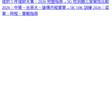
成的 5 件理財大事｜2026 完整指南
→
5G 吃到飽三家電信比較
2026｜中華、台哥大、遠傳月租實算
→
5K 10K 訓練 2026｜菜
單、時程、實戰指南