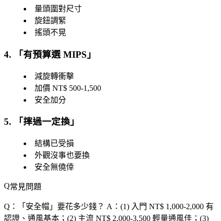
量頭圍對尺寸
旋鈕調緊
搖頭不晃
4. 「
有預算選 MIPS
」
減旋轉衝擊
加價 NT$ 500-1,500
安全加分
5. 「
摔過一定換
」
結構已受損
外觀沒事也要換
安全無僥倖
常見問題
Q：「
安全帽
」要花多少錢？
A：(1) 入門 NT$ 1,000-2,000 有
認證、通風基本；(2) 主流 NT$ 2,000-3,500 輕量通風佳；(3)