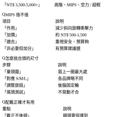
「
NT$ 3,500-5,000+
」
高階、MIPS、空力 / 超輕
MIPS 值不值
項目
說明
「
作用
」
減少斜向旋轉衝擊力
「
加價
」
約 NT$ 500-1,500
「
適合
」
重視安全、預算夠
「
非必要但加分
」
有預算建議選
怎麼挑合頭的尺寸
步驟
說明
「
量頭圍
」
眉上一圈最大處
「
對應 S/M/L
」
各品牌略不同
「
調整旋鈕
」
後腦固定輪
「
搖頭測試
」
不晃動才合
配戴正確才有用
重點
說明
「
戴正不後傾
」
額頭要保護到