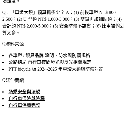
壞難度。
Q：「
車燈大鎖
」預算抓多少？
A：(1) 前後車燈 NT$ 800-
2,500；(2) U 型鎖 NT$ 1,000-3,000；(3) 雙鎖再加輔助鎖；(4)
合計約 NT$ 2,000-5,000；(5) 安全防竊不該省；(6) 比車被偷划
算太多。
資料來源
各車燈 / 鎖具品牌
流明、防水與防竊規格
公路總局
自行車夜間燈光與反光相關規定
PTT bicycle 板
2024-2025 年車燈大鎖與防竊討論
延伸閱讀
騎乘安全與法規
自行車保險與險種
自行車保養完整