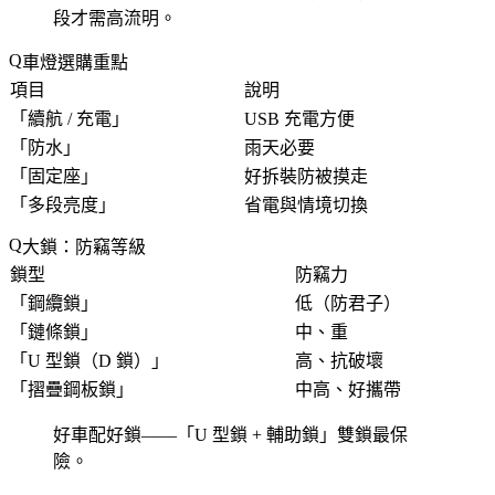
段才需高流明。
車燈選購重點
項目
說明
「
續航 / 充電
」
USB 充電方便
「
防水
」
雨天必要
「
固定座
」
好拆裝防被摸走
「
多段亮度
」
省電與情境切換
大鎖：防竊等級
鎖型
防竊力
「
鋼纜鎖
」
低（防君子）
「
鏈條鎖
」
中、重
「
U 型鎖（D 鎖）
」
高、抗破壞
「
摺疊鋼板鎖
」
中高、好攜帶
好車配好鎖——「
U 型鎖 + 輔助鎖
」雙鎖最保
險。