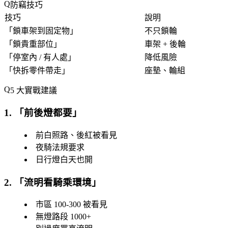
防竊技巧
技巧
說明
「
鎖車架到固定物
」
不只鎖輪
「
鎖貴重部位
」
車架 + 後輪
「
停室內 / 有人處
」
降低風險
「
快拆零件帶走
」
座墊、輪組
5 大實戰建議
1. 「
前後燈都要
」
前白照路、後紅被看見
夜騎法規要求
日行燈白天也開
2. 「
流明看騎乘環境
」
市區 100-300 被看見
無燈路段 1000+