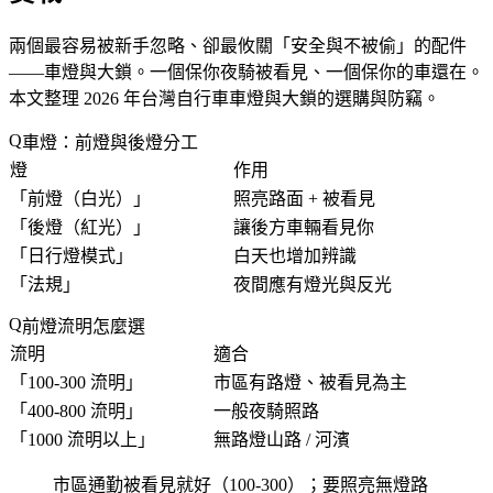
兩個最容易被新手忽略、卻最攸關「
安全與不被偷
」的配件
——車燈與大鎖。一個保你夜騎被看見、一個保你的車還在。
本文整理 2026 年台灣自行車車燈與大鎖的選購與防竊。
車燈：前燈與後燈分工
燈
作用
「
前燈（白光）
」
照亮路面 + 被看見
「
後燈（紅光）
」
讓後方車輛看見你
「
日行燈模式
」
白天也增加辨識
「
法規
」
夜間應有燈光與反光
前燈流明怎麼選
流明
適合
「
100-300 流明
」
市區有路燈、被看見為主
「
400-800 流明
」
一般夜騎照路
「
1000 流明以上
」
無路燈山路 / 河濱
市區通勤被看見就好（100-300）；要照亮無燈路