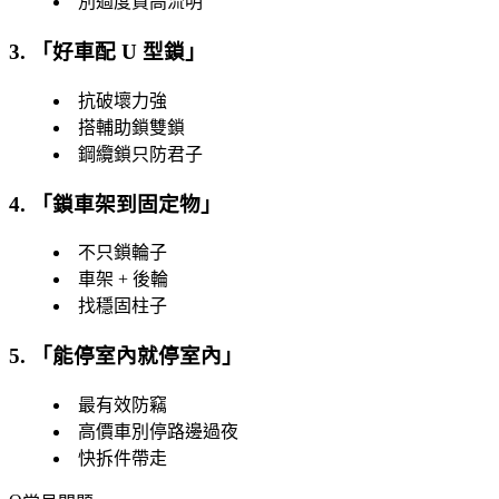
別過度買高流明
3. 「
好車配 U 型鎖
」
抗破壞力強
搭輔助鎖雙鎖
鋼纜鎖只防君子
4. 「
鎖車架到固定物
」
不只鎖輪子
車架 + 後輪
找穩固柱子
5. 「
能停室內就停室內
」
最有效防竊
高價車別停路邊過夜
快拆件帶走