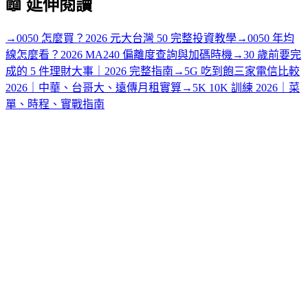
📖
延伸閱讀
→
0050 怎麼買？2026 元大台灣 50 完整投資教學
→
0050 年均
線怎麼看？2026 MA240 偏離度查詢與加碼時機
→
30 歲前要完
成的 5 件理財大事｜2026 完整指南
→
5G 吃到飽三家電信比較
2026｜中華、台哥大、遠傳月租實算
→
5K 10K 訓練 2026｜菜
單、時程、實戰指南