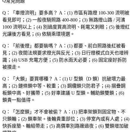
常見問題
Q：「
車燈流明
」要多高？
A：(1) 市區有路燈 100-300 流明被
看見即可；(2) 一般夜騎照路 400-800；(3) 無路燈山路 / 河濱
1000 流明以上；(4) 別過度買高流明、耗電又刺眼；(5) 後燈紅
光讓後方看見；(6) 依騎乘環境選。
Q：「
前後燈
」都要裝嗎？
A：(1) 都要、前白照路後紅被看
見；(2) 夜間法規要求燈光與反光；(3) 日行燈模式白天也增辨
識；(4) USB 充電方便；(5) 防水雨天必要；(6) 固定座好拆防
被摸走。
Q：「
大鎖
」要買哪種？
A：(1) U 型鎖（D 鎖）抗破壞力最
高；(2) 鏈條鎖中等、較重；(3) 鋼纜鎖只防君子；(4) 摺疊鋼
板鎖中高、好攜帶；(5) 好車建議 U 型鎖 + 輔助鎖雙鎖；(6)
鎖貴一點值得。
Q：「
怎麼鎖
」才不會被偷？
A：(1) 把車架鎖到固定物、不
只鎖輪；(2) 鎖車架 + 後輪貴重部位；(3) 停室內或有人處；(4)
快拆座墊、輪組帶走；(5) 高價車別路邊過夜；(6) 雙鎖增加破