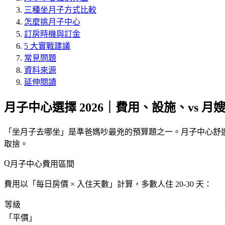
三種坐月子方式比較
怎麼挑月子中心
訂房時機與訂金
5 大實戰建議
常見問題
資料來源
延伸閱讀
月子中心選擇 2026｜費用、設施、vs 月
「
坐月子去哪坐
」是準爸媽吵最兇的預算題之一。月子中心舒適
取捨。
月子中心費用區間
費用以「
每日房價 × 入住天數
」計算，多數人住 20-30 天：
等級
「
平價
」