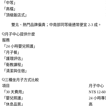
「
中等
」
「
高檔
」
「
頂級飯店式
」
雙北、熱門品牌偏貴；中南部同等級通常便宜 2-3 成。
月子中心提供什麼
服務
「
24 小時嬰兒照護
」
「
月子餐
」
「
護理評估
」
「
衛教課程
」
「
清潔與住宿
」
三種坐月子方式比較
項目
月子中心
「
30 天費用
」
NT$ 12-6
「
嬰兒照護
」
24 小時專
「
休息品質
」
高