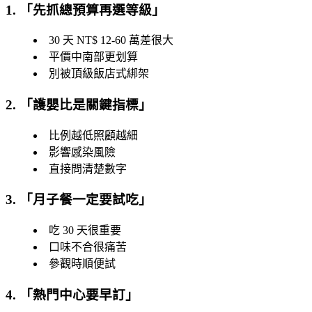
1. 「
先抓總預算再選等級
」
30 天 NT$ 12-60 萬差很大
平價中南部更划算
別被頂級飯店式綁架
2. 「
護嬰比是關鍵指標
」
比例越低照顧越細
影響感染風險
直接問清楚數字
3. 「
月子餐一定要試吃
」
吃 30 天很重要
口味不合很痛苦
參觀時順便試
4. 「
熱門中心要早訂
」