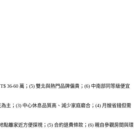
級飯店式 NT$ 36-60 萬；(5) 雙北與熱門品牌偏貴；(6) 中南部同等級便宜
12 萬、白天為主；(3) 中心休息品質高、減少家庭磨合；(4) 月嫂省錢但需
 地點離家近方便探視；(5) 合約退費條款；(6) 親自參觀房間與環