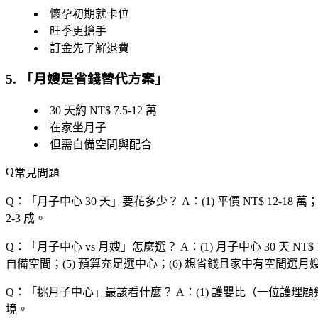
懷孕初期就卡位
旺季更搶手
訂金先了解退費
5. 「
月嫂是省錢替代方案
」
30 天約 NT$ 7.5-12 萬
在家坐月子
但需自備空間與配合
常見問題
Q：「
月子中心 30 天
」要花多少？
A：(1) 平價 NT$ 12-18 
2-3 成。
Q：「
月子中心 vs 月嫂
」怎麼選？
A：(1) 月子中心 30 天 N
自備空間；(5) 預算充足選中心；(6) 想省錢且家中有空間選月
Q：「
挑月子中心
」最該看什麼？
A：(1) 護嬰比（一位護理顧
境。