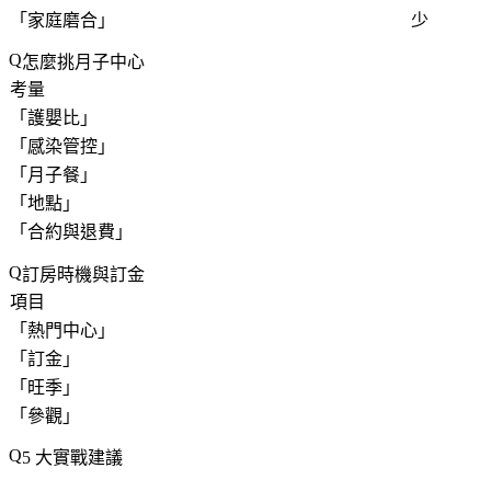
「
家庭磨合
」
少
怎麼挑月子中心
考量
「
護嬰比
」
「
感染管控
」
「
月子餐
」
「
地點
」
「
合約與退費
」
訂房時機與訂金
項目
「
熱門中心
」
「
訂金
」
「
旺季
」
「
參觀
」
5 大實戰建議