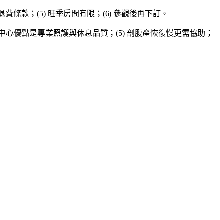
了解退費條款；(5) 旺季房間有限；(6) 參觀後再下訂。
4) 中心優點是專業照護與休息品質；(5) 剖腹產恢復慢更需協助；