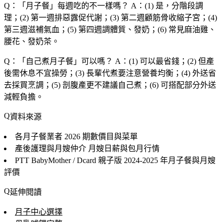
Q：「
月子餐
」每週吃的不一樣嗎？
A：(1) 是，分階段調
理；(2) 第一週排惡露促代謝；(3) 第二週顧筋骨收縮子宮；(4)
第三週滋補氣血；(5) 第四週調體質、發奶；(6) 常見麻油雞、
腰花、發奶茶。
Q：「
自己煮月子餐
」可以嗎？
A：(1) 可以最省錢；(2) 但產
後需休息不宜操勞；(3) 長輩代煮要注意營養均衡；(4) 外送省
去採買烹調；(5) 剖腹產更不建議自己煮；(6) 可搭配部分外送
減輕負擔。
資料來源
各月子餐業者
2026 期數價目與菜單
產後護理與月嫂仲介
月嫂日薪與包月行情
PTT BabyMother / Dcard 親子版
2024-2025 年月子餐與月嫂
評價
延伸閱讀
月子中心選擇