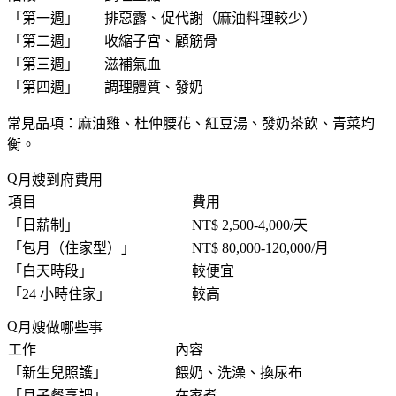
「
第一週
」
排惡露、促代謝（麻油料理較少）
「
第二週
」
收縮子宮、顧筋骨
「
第三週
」
滋補氣血
「
第四週
」
調理體質、發奶
常見品項：麻油雞、杜仲腰花、紅豆湯、發奶茶飲、青菜均
衡。
月嫂到府費用
項目
費用
「
日薪制
」
NT$ 2,500-4,000/天
「
包月（住家型）
」
NT$ 80,000-120,000/月
「
白天時段
」
較便宜
「
24 小時住家
」
較高
月嫂做哪些事
工作
內容
「
新生兒照護
」
餵奶、洗澡、換尿布
「
月子餐烹調
」
在家煮