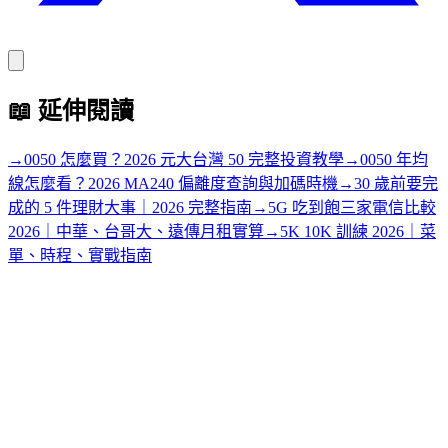
📖
延伸閱讀
→
0050 怎麼買？2026 元大台灣 50 完整投資教學
→
0050 年均
線怎麼看？2026 MA240 偏離度查詢與加碼時機
→
30 歲前要完
成的 5 件理財大事｜2026 完整指南
→
5G 吃到飽三家電信比較
2026｜中華、台哥大、遠傳月租實算
→
5K 10K 訓練 2026｜菜
單、時程、實戰指南