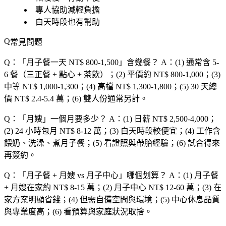
專人協助減輕負擔
白天時段也有幫助
常見問題
Q：「
月子餐一天 NT$ 800-1,500
」含幾餐？
A：(1) 通常含 5-
6 餐（三正餐 + 點心 + 茶飲）；(2) 平價約 NT$ 800-1,000；(3)
中等 NT$ 1,000-1,300；(4) 高檔 NT$ 1,300-1,800；(5) 30 天總
價 NT$ 2.4-5.4 萬；(6) 雙人份通常另計。
Q：「
月嫂
」一個月要多少？
A：(1) 日薪 NT$ 2,500-4,000；
(2) 24 小時包月 NT$ 8-12 萬；(3) 白天時段較便宜；(4) 工作含
餵奶、洗澡、煮月子餐；(5) 看證照與帶胎經驗；(6) 試合得來
再簽約。
Q：「
月子餐 + 月嫂 vs 月子中心
」哪個划算？
A：(1) 月子餐
+ 月嫂在家約 NT$ 8-15 萬；(2) 月子中心 NT$ 12-60 萬；(3) 在
家方案明顯省錢；(4) 但需自備空間與環境；(5) 中心休息品質
與專業度高；(6) 看預算與家庭狀況取捨。