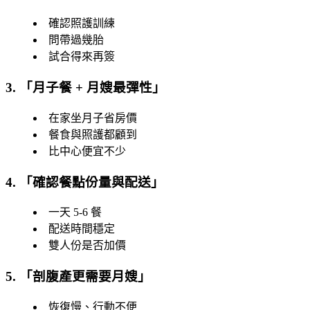
確認照護訓練
問帶過幾胎
試合得來再簽
3. 「
月子餐 + 月嫂最彈性
」
在家坐月子省房價
餐食與照護都顧到
比中心便宜不少
4. 「
確認餐點份量與配送
」
一天 5-6 餐
配送時間穩定
雙人份是否加價
5. 「
剖腹產更需要月嫂
」
恢復慢、行動不便