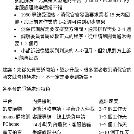
就能解決，尤其是大型電商平台（momo、PChome）的
客服處理效率通常不錯
1950 專線受理後，消保官會發函要求業者 15 天內回
覆，加上前置作業約 1–2 週可得到初步結果
消保官調解需要安排雙方時間，通常排程需要 2–4 週
調解委員會屬於較正式的程序，從申請到開會通常需
要 1–2 個月
小額訴訟從遞狀到判決約 2–3 個月，但如果對方上訴
可能再延長
建議
：先從免費管道開始，逐步升級。很多業者收到消保官的
函文就會積極處理，不一定需要走到訴訟。
各平台的爭議處理特色
平台
內建機制
處理速度
蝦皮購物
退貨退款申請、平台介入仲裁
3~7 個工作天
momo 購物網
客服專線 + 線上退貨申請
1~3 個工作天
PChome
24 小時到貨退貨、客服信箱
1~5 個工作天
露天拍賣
爭議處理中心
5~10 個工作天