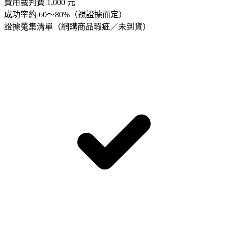
費用
裁判費 1,000 元
成功率
約 60～80%（視證據而定）
證據蒐集清單（
網購商品瑕疵／未到貨
）