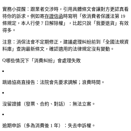
實務小提醒
：跟業者交涉時，引用具體條文會讓對方更認真看
待你的訴求。例如寄
存證信函
時寫明「依消費者保護法第 19
條規定，本人行使 7 日解除權」，比起只說「我要退貨」有效
得多。
注意
：消保法會不定期修正，建議處理糾紛前到「全國法規資
料庫」查詢最新條文，確認適用的法律規定沒有變動。
哪些情況下「消費糾紛」會處理失敗
跳過協商直接告
：法院會先要求調解；浪費時間。
沒留證據（發票、合約、對話）
：無法立案。
逾期申訴（多為消費後 1 年）
：失去申訴權。