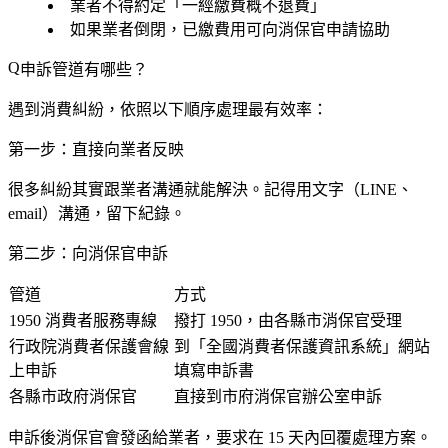
業者不得約定「一經繳費概不退費」
如果業者倒閉，已繳費用可向消保官申請協助
申訴管道有哪些？
遇到消費糾紛，依照以下順序處理最有效率：
第一步：直接向業者反映
很多糾紛其實跟業者溝通就能解決。記得用文字（LINE、
email）溝通，留下紀錄。
第二步：向消保官申訴
管道
方式
1950 消費者服務專線
撥打 1950，由各縣市消保官受理
行政院消費者保護會線
到「全國消費者保護資訊系統」網站
上申訴
填寫申訴書
各縣市政府消保官
直接到市府消保官辦公室申訴
申訴後消保官會發函給業者，要求在 15 天內回覆處理方案。