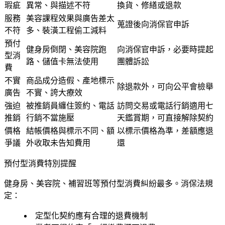
瑕疵
異常、與描述不符
換貨、修繕或退款
服務
美容課程效果與廣告差太
蒐證後向消保官申訴
不符
多、裝潢工程偷工減料
預付
健身房倒閉、美容院跑
向消保官申訴，必要時提起
型消
路、儲值卡無法使用
團體訴訟
費
不實
商品成分造假、產地標示
除退款外，可向公平會檢舉
廣告
不實、誇大療效
強迫
被推銷員纏住簽約、電話
訪問交易或電話行銷適用七
推銷
行銷不當施壓
天鑑賞期，可直接解除契約
價格
結帳價格與標示不同、額
以標示價格為準，差額應退
爭議
外收取未告知費用
還
預付型消費特別提醒
健身房、美容院、補習班等預付型消費糾紛最多。消保法規
定：
定型化契約應有合理的退費機制