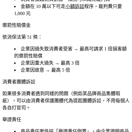
金額在 10 萬以下可走
小額訴訟
程序，裁判費只要
1,000 元
懲罰性賠償金
依消保法第 51 條：
企業因
過失
致消費者受害 → 最高可請求
1 倍
損害額
的懲罰性賠償
企業因
重大過失
→ 最高
3 倍
企業因
故意
→ 最高
5 倍
消費者團體訴訟
如果很多消費者遇到同樣的問題（例如某品牌商品集體瑕
疵），可以由消費者保護團體代為提起團體訴訟，不用每個人
各自打官司。
舉證責任
商品責任案件採「舉證責任倒置」，由企業證明商品