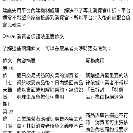
建議先用平台內建機制處理，解決不了再走消保官申訴。平台
通常不希望商家被投訴到消保官，所以平台介入後商家配合度
會比較高。
2026 消費者保護法重要條文
了解這些關鍵條文，可以在跟業者交涉時更有底氣：
條文
內容摘要
實務應用
第 19
條
通訊交易或訪問交易的消費者，
網購退貨最重要的法
（七
得於收受商品後 7 日內退回商品
律依據，業者不得以
天鑑
或以書面通知解除契約，無須說
「已拆封」「特價
賞
明理由及負擔任何費用
品」為由拒絕退貨
期）
第 22
商品與廣告描述不符
條
企業經營者應確保廣告內容之真
時，消費者可主張依
（廣
實，其對消費者所負之義務不得
廣告內容履約或要求