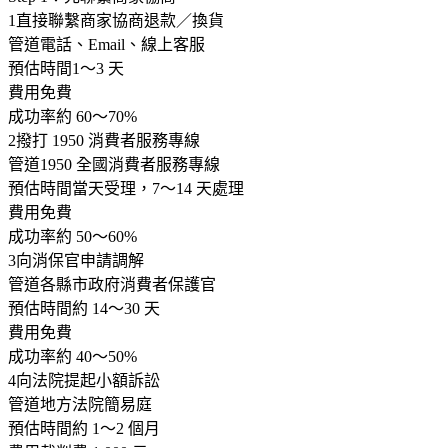
1
直接聯繫商家協商退款／換貨
管道
電話、Email、線上客服
預估時間
1～3 天
費用
免費
成功率
約 60～70%
2
撥打 1950 消費者服務專線
管道
1950 全國消費者服務專線
預估時間
當天受理，7～14 天處理
費用
免費
成功率
約 50～60%
3
向消保官申請調解
管道
各縣市政府消費者保護官
預估時間
約 14～30 天
費用
免費
成功率
約 40～50%
4
向法院提起小額訴訟
管道
地方法院簡易庭
預估時間
約 1～2 個月