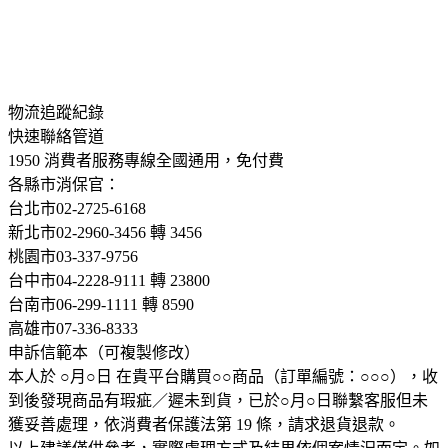
物流追蹤紀錄
快速聯絡管道
1950 消費者服務專線
全國通用，免付費
各縣市消保官：
台北市
02-2725-6168
新北市
02-2960-3456 轉 3456
桃園市
03-337-9756
台中市
04-2228-9111 轉 23800
台南市
06-299-1111 轉 8590
高雄市
07-336-8333
申訴信範本（可複製修改）
本人於 ○月○日 在貴平台購買○○商品（訂單編號：○○○），收
到後發現商品有瑕疵／遲未到貨，已於○月○日聯繫客服但未
獲妥善處理，依消費者保護法第 19 條，請求退貨退款。