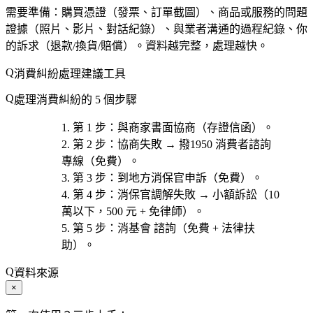
需要準備：購買憑證（發票、訂單截圖）、商品或服務的問題
證據（照片、影片、對話紀錄）、與業者溝通的過程紀錄、你
的訴求（退款/換貨/賠償）。資料越完整，處理越快。
消費糾紛處理建議工具
處理消費糾紛的 5 個步驟
第 1 步
：與商家
書面協商
（存證信函）。
第 2 步
：協商失敗 → 撥
1950 消費者諮詢
專線
（免費）。
第 3 步
：到
地方消保官
申訴（免費）。
第 4 步
：消保官調解失敗 →
小額訴訟
（10
萬以下，500 元 + 免律師）。
第 5 步
：
消基會
諮詢（免費 + 法律扶
助）。
資料來源
×