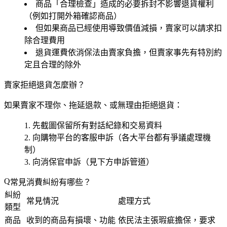
商品「合理檢查」造成的必要拆封不影響退貨權利
（例如打開外箱確認商品）
但如果商品已經使用導致價值減損，賣家可以請求扣
除合理費用
退貨運費依消保法由賣家負擔，但賣家事先有特別約
定且合理的除外
賣家拒絕退貨怎麼辦？
如果賣家不理你、拖延退款、或無理由拒絕退貨：
先截圖保留所有對話紀錄和交易資料
向購物平台的客服申訴（各大平台都有爭議處理機
制）
向消保官申訴（見下方申訴管道）
常見消費糾紛有哪些？
糾紛
常見情況
處理方式
類型
商品
收到的商品有損壞、功能
依民法主張瑕疵擔保，要求