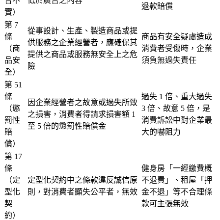
告不
低於廣告之內容
退款賠償
實）
第 7
從事設計、生產、製造商品或提
條
商品有安全疑慮造成
供服務之企業經營者，應確保其
（商
消費者受傷時，企業
提供之商品或服務無安全上之危
品安
須負無過失責任
險
全）
第 51
條
過失 1 倍、重大過失
因企業經營者之故意或過失所致
（懲
3 倍、故意 5 倍，是
之損害，消費者得請求損害額 1
罰性
消費訴訟中對企業最
至 5 倍的懲罰性賠償金
賠
大的嚇阻力
償）
第 17
條
健身房「一經繳費概
（定
定型化契約中之條款違反誠信原
不退費」、租屋「押
型化
則，對消費者顯失公平者，無效
金不退」等不合理條
契
款可主張無效
約）