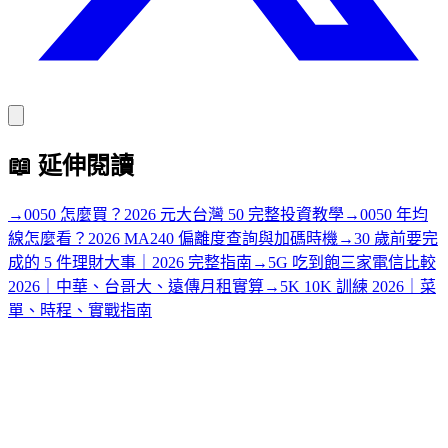
📖
延伸閱讀
→
0050 怎麼買？2026 元大台灣 50 完整投資教學
→
0050 年均
線怎麼看？2026 MA240 偏離度查詢與加碼時機
→
30 歲前要完
成的 5 件理財大事｜2026 完整指南
→
5G 吃到飽三家電信比較
2026｜中華、台哥大、遠傳月租實算
→
5K 10K 訓練 2026｜菜
單、時程、實戰指南