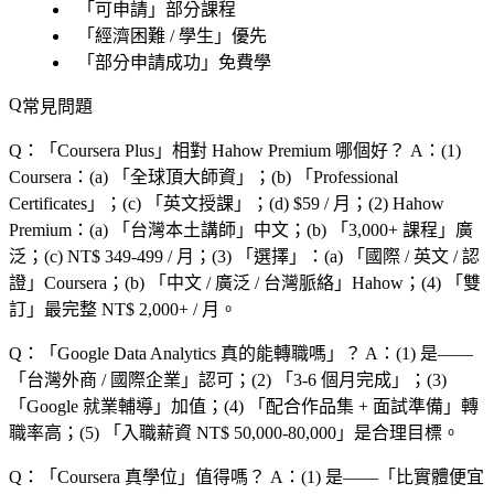
「
可申請
」部分課程
「
經濟困難 / 學生
」優先
「
部分申請成功
」免費學
常見問題
Q：「
Coursera Plus
」相對 Hahow Premium 哪個好？
A：(1)
Coursera：(a) 「
全球頂大師資
」；(b) 「
Professional
Certificates
」；(c) 「
英文授課
」；(d) $59 / 月；(2) Hahow
Premium：(a) 「
台灣本土講師
」中文；(b) 「
3,000+ 課程
」廣
泛；(c) NT$ 349-499 / 月；(3) 「
選擇
」：(a) 「
國際 / 英文 / 認
證
」Coursera；(b) 「
中文 / 廣泛 / 台灣脈絡
」Hahow；(4) 「
雙
訂
」最完整 NT$ 2,000+ / 月。
Q：「
Google Data Analytics 真的能轉職嗎
」？
A：(1) 是——
「
台灣外商 / 國際企業
」認可；(2) 「
3-6 個月完成
」；(3)
「
Google 就業輔導
」加值；(4) 「
配合作品集 + 面試準備
」轉
職率高；(5) 「
入職薪資 NT$ 50,000-80,000
」是合理目標。
Q：「
Coursera 真學位
」值得嗎？
A：(1) 是——「
比實體便宜