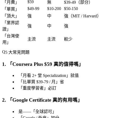
$59
「
月費
」
無
$39-49（部分）
$49-99
$10-200
$50-150
「
單買
」
「
頂大
」
強
中
強
（MIT / Harvard）
「
業界認
強
中
強
證
」
「
台灣使
主流
主流
較少
用
」
5 大常見問題
1. 「
Coursera Plus $59 真的值得嗎
」
「
月看 2+ 堂 Specialization
」就值
「
比單買 $39-79 / 月
」省
「
重度學習者
」必訂
2. 「
Google Certificate 真的有用嗎
」
是——「
全球認可
」
「
Google / 外商
」加分