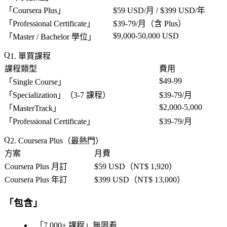
「
Coursera Plus
」
$59 USD/月 / $399 USD/年
「
Professional Certificate
」
$39-79/月（含 Plus）
$9,000-50,000 USD
「
Master / Bachelor 學位
」
1. 單買課程
課程類型
費用
$49-99
「
Single Course
」
「
Specialization
」（3-7 課程）
$39-79/月
$2,000-5,000
「
MasterTrack
」
「
Professional Certificate
」
$39-79/月
2. Coursera Plus（最熱門）
方案
月費
Coursera Plus 月訂
$59 USD（NT$ 1,920）
Coursera Plus 年訂
$399 USD（NT$ 13,000）
「
包含
」
「
7,000+ 課程
」無限看