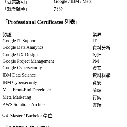
Google / IBM / Meta
「
就業認可
」
「
就業輔導
」
部分
「
Professional Certificates 列表
」
認證
業界
Google IT Support
IT
Google Data Analytics
資料分析
Google UX Design
設計
Google Project Management
PM
Google Cybersecurity
資安
IBM Data Science
資料科學
IBM Cybersecurity
資安
Meta Front-End Developer
前端
Meta Marketing
行銷
AWS Solutions Architect
雲端
4. Master / Bachelor 學位