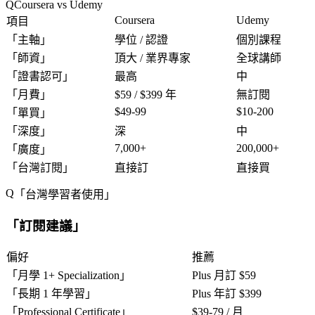
Coursera vs Udemy
Coursera
Udemy
項目
「
主軸
」
學位 / 認證
個別課程
「
師資
」
頂大 / 業界專家
全球講師
「
證書認可
」
最高
中
「
月費
」
$59 / $399 年
無訂閱
$49-99
$10-200
「
單買
」
「
深度
」
深
中
7,000+
200,000+
「
廣度
」
「
台灣訂閱
」
直接訂
直接買
「
台灣學習者使用
」
「
訂閱建議
」
偏好
推薦
「
月學 1+ Specialization
」
Plus 月訂 $59
「
長期 1 年學習
」
Plus 年訂 $399
「
Professional Certificate
」
$39-79 / 月