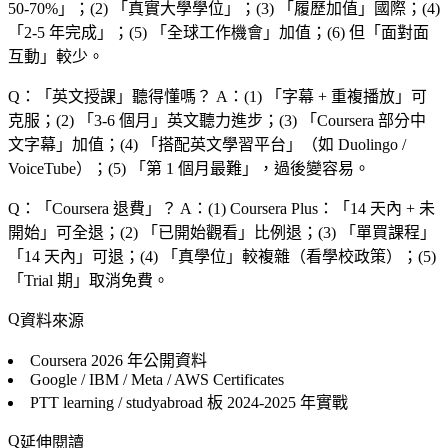
50-70%
」；(2) 「
真實大學學位
」；(3) 「
履歷加值
」國際；(4)
「
2-5 年完成
」；(5) 「
全球工作機會
」加值；(6) 但「
面對面
互動
」較少。
Q：「
英文授課
」聽得懂嗎？
A：(1) 「
字幕 + 重複播放
」可
克服；(2) 「
3-6 個月
」英文聽力進步；(3) 「
Coursera 部分中
文字幕
」加值；(4) 「
搭配英文學習平台
」（如 Duolingo /
VoiceTube）；(5) 「
第 1 個月最難
」，過後變容易。
Q：「
Coursera 退費
」？
A：(1) Coursera Plus：「
14 天內 + 未
開始
」可全退；(2) 「
已開始觀看
」比例退；(3) 「
單買課程
」
「
14 天內
」可退；(4) 「
真學位
」較複雜（看學校政策）；(5)
「
Trial 期
」取消免費。
資料來源
Coursera
2026 年公開資料
Google / IBM / Meta / AWS
Certificates
PTT learning / studyabroad 板
2024-2025 年實戰
延伸閱讀