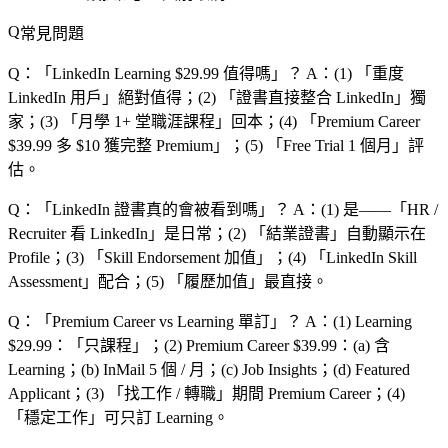
常見問題
Q：「
LinkedIn Learning $29.99 值得嗎
」？
A：(1) 「
重度
LinkedIn 用戶
」絕對值得；(2) 「
證書直接整合 LinkedIn
」獨
家；(3) 「
月學 1+ 堂職涯課程
」回本；(4) 「
Premium Career
$39.99 多 $10 獲完整 Premium
」；(5) 「
Free Trial 1 個月
」評
估。
Q：「
LinkedIn 證書真的會被看到嗎
」？
A：(1) 是——「
HR /
Recruiter 看 LinkedIn
」是日常；(2) 「
結業證書
」自動顯示在
Profile；(3) 「
Skill Endorsement 加值
」；(4) 「
LinkedIn Skill
Assessment
」配合；(5) 「
履歷加值
」最直接。
Q：「
Premium Career vs Learning 單訂
」？
A：(1) Learning
$29.99：「
只課程
」；(2) Premium Career $39.99：(a) 含
Learning；(b) InMail 5 個 / 月；(c) Job Insights；(d) Featured
Applicant；(3) 「
找工作 / 轉職
」期間 Premium Career；(4)
「
穩定工作
」可只訂 Learning。