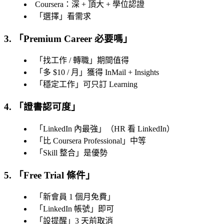
Coursera：深 + 頂大 + 學位認證
「
選擇
」看需求
3. 「
Premium Career 必要嗎
」
「
找工作 / 轉職
」期間值得
「
多 $10 / 月
」獲得 InMail + Insights
「
穩定工作
」可只訂 Learning
4. 「
證書認可度
」
「
LinkedIn 內最強
」（HR 看 LinkedIn）
「
比 Coursera Professional
」中等
「
Skill 整合
」是優勢
5. 「
Free Trial 條件
」
「
新會員 1 個月免費
」
「
LinkedIn 帳號
」即可
「
設提醒
」3 天前取消