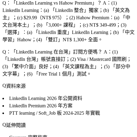
Q：「
LinkedIn Learning vs Hahow Premium
」？
A：(1)
LinkedIn Learning：(a) 「
LinkedIn 整合
」獨家；(b) 「
英文為
主
」；(c) $29.99（NT$ 975）；(2) Hahow Premium：(a) 「
中
文台灣本土
」；(b) 「
3,000+ 課程
」；(c) NT$ 349-499；(3)
「
選擇
」：(a) 「
LinkedIn 重度
」LinkedIn Learning；(b) 「
中文
學習
」Hahow；(4) 「
雙訂
」NT$ 1,300+ 全面。
Q：「
LinkedIn Learning 在台灣
」訂閱方便嗎？
A：(1)
「
LinkedIn 台灣
」帳號直接訂；(2) Visa / Mastercard 國際刷；
(3) 「
繁中介面
」良好；(4) 「
英文課程為主
」；(5) 「
部分中
文字幕
」；(6) 「
Free Trial 1 個月
」測試。
資料來源
LinkedIn Learning
2026 年公開資料
LinkedIn Premium
2026 年方案
PTT learning / Soft_Job 板
2024-2025 年實戰
延伸閱讀