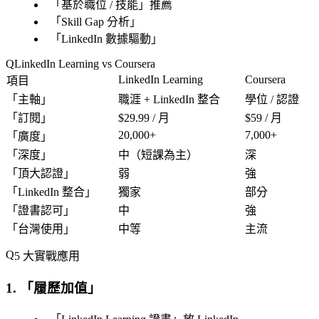
「
基於職位 / 技能
」推薦
「
Skill Gap 分析
」
「
LinkedIn 數據驅動
」
LinkedIn Learning vs Coursera
LinkedIn Learning
Coursera
項目
「
主軸
」
職涯 + LinkedIn 整合
學位 / 認證
「
訂閱
」
$29.99 / 月
$59 / 月
20,000+
7,000+
「
廣度
」
「
深度
」
中（短課為主）
深
「
頂大認證
」
弱
強
「
LinkedIn 整合
」
獨家
部分
「
證書認可
」
中
強
「
台灣使用
」
中等
主流
5 大實戰應用
1. 「
履歷加值
」