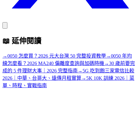
📖
延伸閱讀
→
0050 怎麼買？2026 元大台灣 50 完整投資教學
→
0050 年均
線怎麼看？2026 MA240 偏離度查詢與加碼時機
→
30 歲前要完
成的 5 件理財大事｜2026 完整指南
→
5G 吃到飽三家電信比較
2026｜中華、台哥大、遠傳月租實算
→
5K 10K 訓練 2026｜菜
單、時程、實戰指南