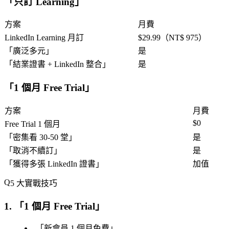
「
只訂 Learning
」
方案
月費
LinkedIn Learning 月訂
$29.99（NT$ 975）
「
廣泛多元
」
是
「
結業證書 + LinkedIn 整合
」
是
「
1 個月 Free Trial
」
方案
月費
$0
Free Trial 1 個月
「
密集看 30-50 堂
」
是
「
取消不續訂
」
是
「
獲得多張 LinkedIn 證書
」
加值
5 大實戰技巧
1. 「
1 個月 Free Trial
」
「
新會員 1 個月免費
」