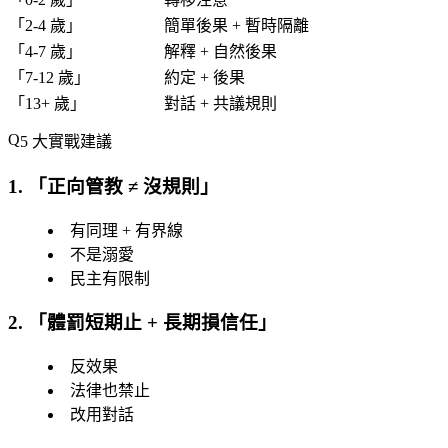
「
2-4 歲
」
簡單後果 + 暫時隔離
「
4-7 歲
」
解釋 + 自然後果
「
7-12 歲
」
約定 + 後果
「
13+ 歲
」
對話 + 共議規則
5 大實戰建議
1. 「
正向管教 ≠ 沒規則
」
有同理 + 有界線
不是溺愛
民主有限制
2. 「
體罰短期止 + 長期損信任
」
反效果
法律也禁止
改用對話