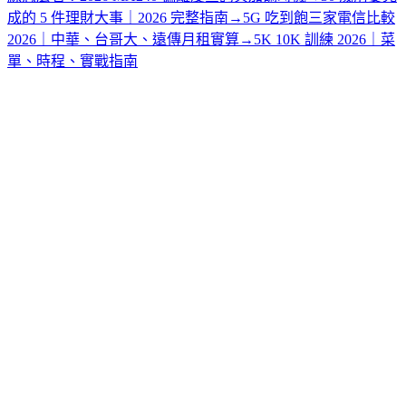
成的 5 件理財大事｜2026 完整指南
→
5G 吃到飽三家電信比較
2026｜中華、台哥大、遠傳月租實算
→
5K 10K 訓練 2026｜菜
單、時程、實戰指南