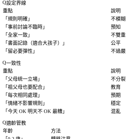
設定界線
重點
說明
「
規則明確
」
不模糊
「
事前討論不臨時
」
預知
「
全家一致
」
不雙重
「
書面記錄（適合大孩子）
」
公平
「
留必要彈性
」
不過嚴
一致性
重點
說明
「
父母統一立場
」
不分裂
「
祖父母也要配合
」
教育
「
每次相同處理
」
預期
「
情緒不影響規則
」
穩定
「
今天 OK 明天不 OK 最糟
」
混亂
適齡管教
年齡
方法
「
0-2 歲
」
轉移注意