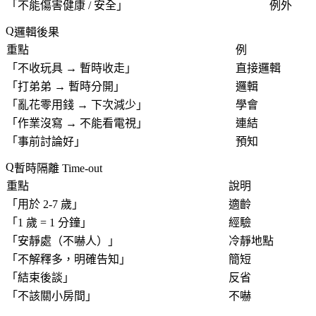
「
不能傷害健康 / 安全
」
例外
邏輯後果
重點
例
「
不收玩具 → 暫時收走
」
直接邏輯
「
打弟弟 → 暫時分開
」
邏輯
「
亂花零用錢 → 下次減少
」
學會
「
作業沒寫 → 不能看電視
」
連結
「
事前討論好
」
預知
暫時隔離 Time-out
重點
說明
「
用於 2-7 歲
」
適齡
「
1 歲 = 1 分鐘
」
經驗
「
安靜處（不嚇人）
」
冷靜地點
「
不解釋多，明確告知
」
簡短
「
結束後談
」
反省
「
不該關小房間
」
不嚇