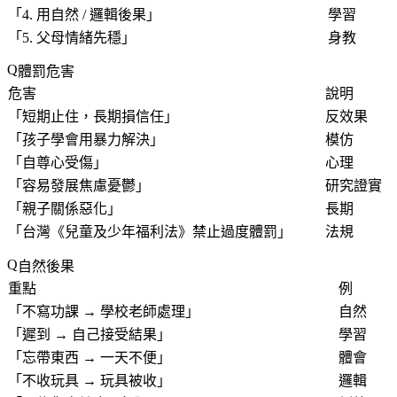
「
4. 用自然 / 邏輯後果
」
學習
「
5. 父母情緒先穩
」
身教
體罰危害
危害
說明
「
短期止住，長期損信任
」
反效果
「
孩子學會用暴力解決
」
模仿
「
自尊心受傷
」
心理
「
容易發展焦慮憂鬱
」
研究證實
「
親子關係惡化
」
長期
「
台灣《兒童及少年福利法》禁止過度體罰
」
法規
自然後果
重點
例
「
不寫功課 → 學校老師處理
」
自然
「
遲到 → 自己接受結果
」
學習
「
忘帶東西 → 一天不便
」
體會
「
不收玩具 → 玩具被收
」
邏輯