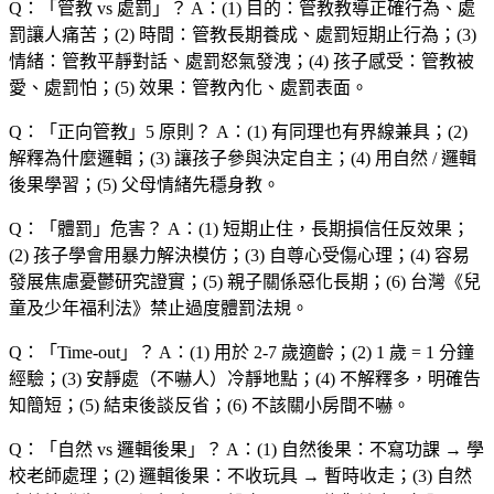
Q：「
管教 vs 處罰
」？
A：(1) 目的：管教教導正確行為、處
罰讓人痛苦；(2) 時間：管教長期養成、處罰短期止行為；(3)
情緒：管教平靜對話、處罰怒氣發洩；(4) 孩子感受：管教被
愛、處罰怕；(5) 效果：管教內化、處罰表面。
Q：「
正向管教
」5 原則？
A：(1) 有同理也有界線兼具；(2)
解釋為什麼邏輯；(3) 讓孩子參與決定自主；(4) 用自然 / 邏輯
後果學習；(5) 父母情緒先穩身教。
Q：「
體罰
」危害？
A：(1) 短期止住，長期損信任反效果；
(2) 孩子學會用暴力解決模仿；(3) 自尊心受傷心理；(4) 容易
發展焦慮憂鬱研究證實；(5) 親子關係惡化長期；(6) 台灣《兒
童及少年福利法》禁止過度體罰法規。
Q：「
Time-out
」？
A：(1) 用於 2-7 歲適齡；(2) 1 歲 = 1 分鐘
經驗；(3) 安靜處（不嚇人）冷靜地點；(4) 不解釋多，明確告
知簡短；(5) 結束後談反省；(6) 不該關小房間不嚇。
Q：「
自然 vs 邏輯後果
」？
A：(1) 自然後果：不寫功課 → 學
校老師處理；(2) 邏輯後果：不收玩具 → 暫時收走；(3) 自然