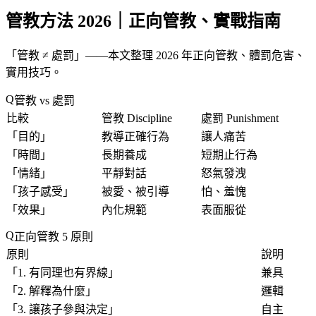
管教方法 2026｜正向管教、實戰指南
「
管教 ≠ 處罰
」——本文整理 2026 年正向管教、體罰危害、
實用技巧。
管教 vs 處罰
比較
管教 Discipline
處罰 Punishment
「
目的
」
教導正確行為
讓人痛苦
「
時間
」
長期養成
短期止行為
「
情緒
」
平靜對話
怒氣發洩
「
孩子感受
」
被愛、被引導
怕、羞愧
「
效果
」
內化規範
表面服從
正向管教 5 原則
原則
說明
「
1. 有同理也有界線
」
兼具
「
2. 解釋為什麼
」
邏輯
「
3. 讓孩子參與決定
」
自主