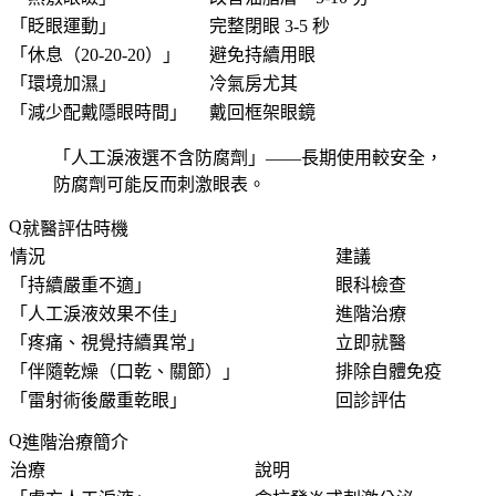
「
眨眼運動
」
完整閉眼 3-5 秒
「
休息（20-20-20）
」
避免持續用眼
「
環境加濕
」
冷氣房尤其
「
減少配戴隱眼時間
」
戴回框架眼鏡
「
人工淚液選不含防腐劑
」——長期使用較安全，
防腐劑可能反而刺激眼表。
就醫評估時機
情況
建議
「
持續嚴重不適
」
眼科檢查
「
人工淚液效果不佳
」
進階治療
「
疼痛、視覺持續異常
」
立即就醫
「
伴隨乾燥（口乾、關節）
」
排除自體免疫
「
雷射術後嚴重乾眼
」
回診評估
進階治療簡介
治療
說明