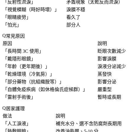
「
反射性流淚
」
矛盾現象（太乾反而流淚）
「
視覺模糊（時好時壞）
」
淚膜不穩
「
眼睛疲勞
」
看久了
「
怕光
」
部分人
常見原因
原因
說明
「
長時間 3C 使用
」
眨眼次數減少
「
戴隱形眼鏡
」
影響淚膜
「
年齡（更年期後）
」
淚液分泌減少
「
乾燥環境（冷氣房）
」
蒸發快
「
部分藥物（抗組織胺等）
」
影響分泌
「
自體免疫疾病（如休格倫氏症候群）
」
嚴重型
「
雷射手術後
」
暫時或長期
居家護理
做法
說明
「
人工淚液
」
補充水分、選不含防腐劑長期用
「
熱敷眼瞼
」
改善油脂層、5-10 分