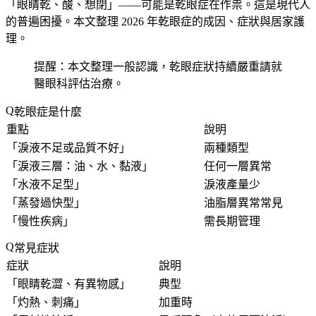
「
眼睛乾、酸、想閉
」——可能是乾眼症在作祟。這是現代人
的普遍困擾。本文整理 2026 年乾眼症的成因、症狀與居家護
理。
提醒：本文整理一般認識，乾眼症狀持續嚴重請就
醫眼科評估治療。
乾眼症是什麼
重點
說明
「
淚液不足或品質不好
」
兩種類型
「
淚液三層：油、水、黏液
」
任何一層異常
「
水液不足型
」
淚液產量少
「
蒸發過快型
」
油脂層異常常見
「
慢性疾病
」
需長期管理
常見症狀
症狀
說明
「
眼睛乾澀、有異物感
」
典型
「
灼熱、刺痛
」
加重時