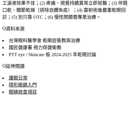
工淚液效果不佳；(2) 疼痛、視覺持續異常立即就醫；(3) 伴隨
口乾、關節乾燥（排除自體免疫）；(4) 雷射術後嚴重乾眼回
診；(5) 別只靠 OTC；(6) 慢性問題需專業治療。
資料來源
台灣眼科醫學會
乾眼症衛教與治療
國民健康署
視力保健衛教
PTT eye / Skincare 板
2024-2025 年乾眼討論
延伸閱讀
護眼日常
隱形眼鏡入門
眼睛檢查項目