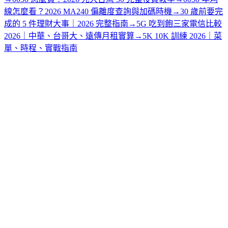
線怎麼看？2026 MA240 偏離度查詢與加碼時機
→
30 歲前要完
成的 5 件理財大事｜2026 完整指南
→
5G 吃到飽三家電信比較
2026｜中華、台哥大、遠傳月租實算
→
5K 10K 訓練 2026｜菜
單、時程、實戰指南