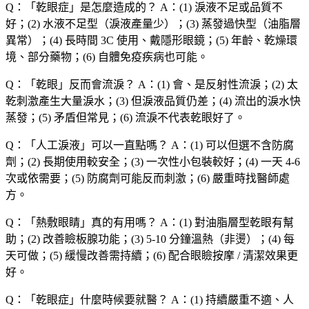
Q：「
乾眼症
」是怎麼造成的？
A：(1) 淚液不足或品質不
好；(2) 水液不足型（淚液產量少）；(3) 蒸發過快型（油脂層
異常）；(4) 長時間 3C 使用、戴隱形眼鏡；(5) 年齡、乾燥環
境、部分藥物；(6) 自體免疫疾病也可能。
Q：「
乾眼
」反而會流淚？
A：(1) 會、是反射性流淚；(2) 太
乾刺激產生大量淚水；(3) 但淚液品質仍差；(4) 流出的淚水快
蒸發；(5) 矛盾但常見；(6) 流淚不代表乾眼好了。
Q：「
人工淚液
」可以一直點嗎？
A：(1) 可以但選不含防腐
劑；(2) 長期使用較安全；(3) 一次性小包裝較好；(4) 一天 4-6
次或依需要；(5) 防腐劑可能反而刺激；(6) 嚴重時找醫師處
方。
Q：「
熱敷眼睛
」真的有用嗎？
A：(1) 對油脂層型乾眼有幫
助；(2) 改善瞼板腺功能；(3) 5-10 分鐘溫熱（非燙）；(4) 每
天可做；(5) 緩慢改善需持續；(6) 配合眼瞼按摩 / 清潔效果更
好。
Q：「
乾眼症
」什麼時候要就醫？
A：(1) 持續嚴重不適、人