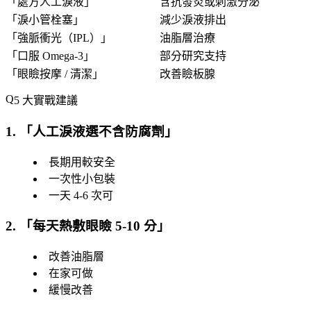
「
處方人工淚液
」
含抗發炎或刺激分泌
「
淚小管栓塞
」
減少淚液排出
「
強脈衝光（IPL）
」
油脂層治療
「
口服 Omega-3
」
部分研究支持
「
眼瞼按摩 / 清潔
」
改善瞼板腺
5 大實戰建議
1. 「
人工淚液選不含防腐劑
」
長期用較安全
一次性小包裝
一天 4-6 次可
2. 「
每天熱敷眼瞼 5-10 分
」
改善油脂層
在家可做
緩慢改善