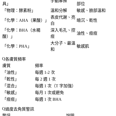
手動摩擦
具
」
部位
「
物理：酵素粉
」
溫和分解
敏感、臉部溫和
表皮代謝、亮
「
化學：AHA（果酸）
」
暗沉、乾性
白
「
化學：BHA（水楊
深入毛孔、控
油性、痘痘
酸）
」
痘
大分子、最溫
「
化學：PHA
」
敏感肌
和
各膚質頻率
膚質
頻率
「
油性
」
每週 1-2 次
「
乾性
」
每 2 週 1 次
「
混合
」
每週 1 次（T 字加強）
「
敏感
」
每月 1 次或避免
「
痘痘
」
每週 1 次 BHA
過度去角質警訊
警訊
說明