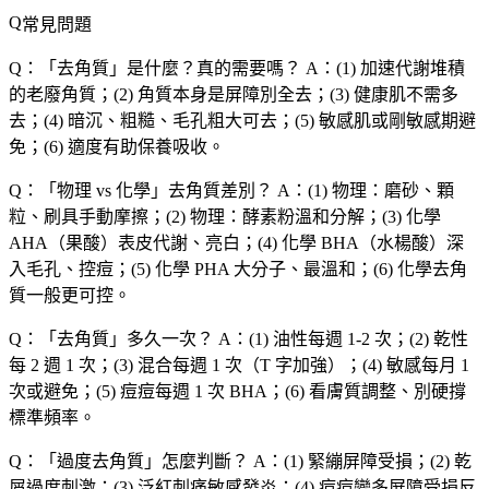
常見問題
Q：「
去角質
」是什麼？真的需要嗎？
A：(1) 加速代謝堆積
的老廢角質；(2) 角質本身是屏障別全去；(3) 健康肌不需多
去；(4) 暗沉、粗糙、毛孔粗大可去；(5) 敏感肌或剛敏感期避
免；(6) 適度有助保養吸收。
Q：「
物理 vs 化學
」去角質差別？
A：(1) 物理：磨砂、顆
粒、刷具手動摩擦；(2) 物理：酵素粉溫和分解；(3) 化學
AHA（果酸）表皮代謝、亮白；(4) 化學 BHA（水楊酸）深
入毛孔、控痘；(5) 化學 PHA 大分子、最溫和；(6) 化學去角
質一般更可控。
Q：「
去角質
」多久一次？
A：(1) 油性每週 1-2 次；(2) 乾性
每 2 週 1 次；(3) 混合每週 1 次（T 字加強）；(4) 敏感每月 1
次或避免；(5) 痘痘每週 1 次 BHA；(6) 看膚質調整、別硬撐
標準頻率。
Q：「
過度去角質
」怎麼判斷？
A：(1) 緊繃屏障受損；(2) 乾
屑過度刺激；(3) 泛紅刺痛敏感發炎；(4) 痘痘變多屏障受損反