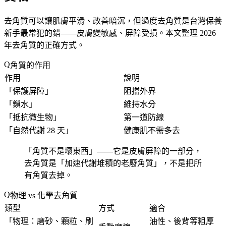
去角質可以讓肌膚平滑、改善暗沉，但
過度去角質是台灣保養
新手最常犯的錯
——皮膚變敏感、屏障受損。本文整理 2026
年去角質的正確方式。
角質的作用
作用
說明
「
保護屏障
」
阻擋外界
「
鎖水
」
維持水分
「
抵抗微生物
」
第一道防線
「
自然代謝 28 天
」
健康肌不需多去
「
角質不是壞東西
」——它是皮膚屏障的一部分，
去角質是「
加速代謝堆積的老廢角質
」，不是把所
有角質去掉。
物理 vs 化學去角質
類型
方式
適合
「
物理：磨砂、顆粒、刷
油性、後背等粗厚