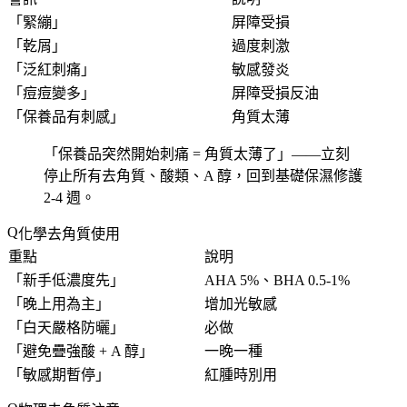
「
緊繃
」
屏障受損
「
乾屑
」
過度刺激
「
泛紅刺痛
」
敏感發炎
「
痘痘變多
」
屏障受損反油
「
保養品有刺感
」
角質太薄
「
保養品突然開始刺痛 = 角質太薄了
」——立刻
停止所有去角質、酸類、A 醇，回到基礎保濕修護
2-4 週。
化學去角質使用
重點
說明
「
新手低濃度先
」
AHA 5%、BHA 0.5-1%
「
晚上用為主
」
增加光敏感
「
白天嚴格防曬
」
必做
「
避免疊強酸 + A 醇
」
一晚一種
「
敏感期暫停
」
紅腫時別用