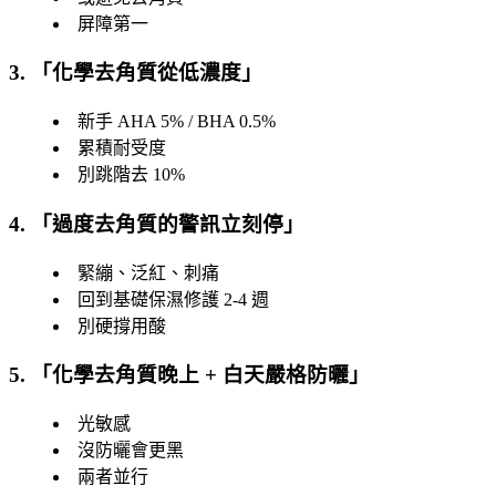
屏障第一
3. 「
化學去角質從低濃度
」
新手 AHA 5% / BHA 0.5%
累積耐受度
別跳階去 10%
4. 「
過度去角質的警訊立刻停
」
緊繃、泛紅、刺痛
回到基礎保濕修護 2-4 週
別硬撐用酸
5. 「
化學去角質晚上 + 白天嚴格防曬
」
光敏感
沒防曬會更黑
兩者並行