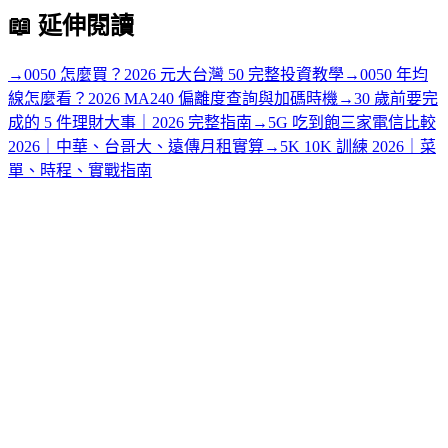
📖
延伸閱讀
→
0050 怎麼買？2026 元大台灣 50 完整投資教學
→
0050 年均
線怎麼看？2026 MA240 偏離度查詢與加碼時機
→
30 歲前要完
成的 5 件理財大事｜2026 完整指南
→
5G 吃到飽三家電信比較
2026｜中華、台哥大、遠傳月租實算
→
5K 10K 訓練 2026｜菜
單、時程、實戰指南