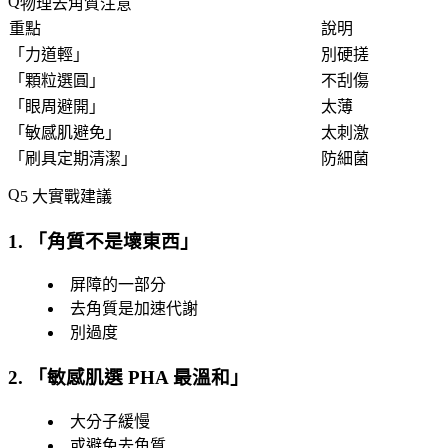
物理去角質注意
重點
說明
「
力道輕
」
別硬搓
「
顆粒選圓
」
不刮傷
「
眼周避開
」
太薄
「
敏感肌避免
」
太刺激
「
刷具定期清潔
」
防細菌
5 大實戰建議
1. 「
角質不是壞東西
」
屏障的一部分
去角質是加速代謝
別過度
2. 「
敏感肌選 PHA 最溫和
」
大分子緩慢
或避免去角質