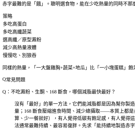
赤字最難的是「餓」。聰明選食物，能在少吃熱量的同時不那
策略
多吃高蛋白
多吃高纖蔬菜
選高纖／原型澱粉
減少高熱量液體
慢慢吃、別狼吞
同樣的熱量，「一大盤雞胸+蔬菜+地瓜」比「一小塊蛋糕」
常見問題
Q：不吃澱粉、生酮、168 斷食，哪個減脂最快最好？
沒有「最好」的單一方法，它們能減脂都是因為幫你製造
量；168 斷食壓縮進食時間、減少總攝取——本質上
算、少一餐就好），有人覺得低碳有飽足感，有人覺得這
法通常最難持續、最容易復胖。先求「能持續地製造赤字