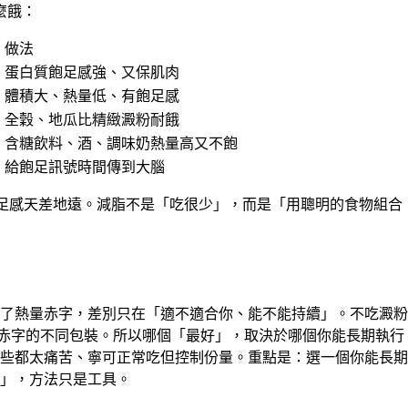
麼餓：
做法
蛋白質飽足感強、又保肌肉
體積大、熱量低、有飽足感
全穀、地瓜比精緻澱粉耐餓
含糖飲料、酒、調味奶熱量高又不飽
給飽足訊號時間傳到大腦
飽足感天差地遠。減脂不是「吃很少」，而是「用聰明的食物組合
了熱量赤字，差別只在「適不適合你、能不能持續」。不吃澱粉
都是赤字的不同包裝。所以哪個「最好」，取決於哪個你能長期執
些都太痛苦、寧可正常吃但控制份量。重點是：選一個你能長期
」，方法只是工具。