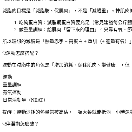
減脂的目標是「減脂肪、保肌肉」，不是「減體重」。掉肌肉
吃夠蛋白質
：減脂期蛋白質要充足（常見建議每公斤體重約
做重量訓練
：給肌肉「留下來的理由」。只靠有氧、節
所以理想的減脂是「
熱量赤字 + 高蛋白 + 重訓（+ 適量有氧）
運動怎麼搭配？
運動在減脂中的角色是「增加消耗、保住肌肉、變健康」，但
運動
重量訓練
有氧運動
日常活動量（NEAT）
提醒：
運動消耗的熱量常被高估
，一頓大餐就能抵消一小時運
停滯期怎麼破？