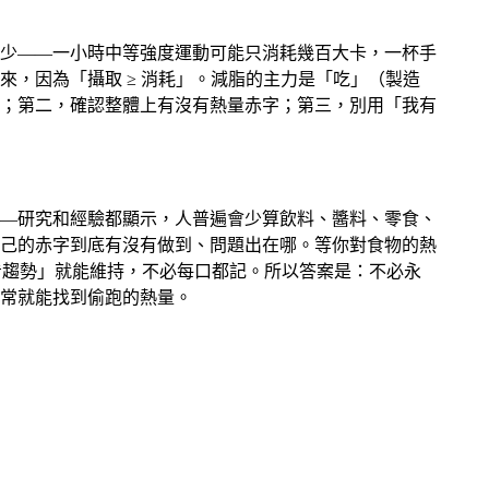
少——一小時中等強度運動可能只消耗幾百大卡，一杯手
，因為「攝取 ≥ 消耗」。減脂的主力是「吃」（製造
；第二，確認整體上有沒有熱量赤字；第三，別用「我有
—研究和經驗都顯示，人普遍會少算飲料、醬料、零食、
己的赤字到底有沒有做到、問題出在哪。等你對食物的熱
重看趨勢」就能維持，不必每口都記。所以答案是：不必永
常就能找到偷跑的熱量。