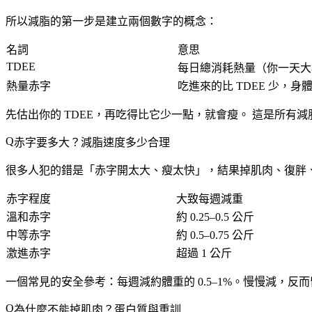
所以減脂的第一步是建立兩個數字的概念：
名詞
意思
TDEE
每日總消耗熱量（你一天大
熱量赤字
吃進來的比 TDEE 少，身
先估出你的 TDEE，再吃得比它少一點，就會瘦。
這是所有減
赤字要多大？減脂速度多少合理
很多人犯的錯是「赤字開太大、瘦太快」，結果掉肌肉、復胖
赤字程度
大致每週減重
溫和赤字
約 0.25–0.5 公斤
中等赤字
約 0.5–0.75 公斤
激進赤字
超過 1 公斤
一個常見的安全參考：每週減約體重的 0.5–1%。
慢慢減，反而
為什麼不能掉肌肉？蛋白質與重訓