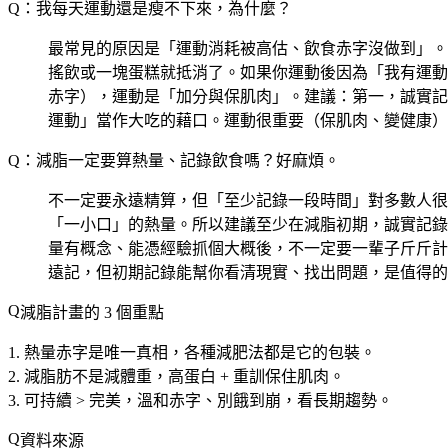
Q：我每天運動還是瘦不下來，為什麼？
最常見的原因是「運動消耗被高估、飲食赤字沒做到」。
搖飲或一塊蛋糕就抵消了。如果你運動後因為「我有運動
赤字），運動是「加分與保肌肉」。建議：第一，誠實記
運動」當作大吃的藉口。運動很重要（保肌肉、變健康）
Q：減脂一定要算熱量、記錄飲食嗎？好麻煩。
不一定要永遠精算，但「至少記錄一段時間」對多數人很
「一小口」的熱量。所以建議至少在減脂初期，誠實記錄
量有概念、能憑經驗抓個大概後，不一定要一輩子斤斤計較
遠記，但初期記錄能幫你看清現實、找出問題，是值得的
減脂計畫的 3 個重點
熱量赤字是唯一真相
，各種減肥法都是它的包裝。
減脂肪不是減體重
，高蛋白 + 重訓保住肌肉。
可持續 > 完美
，溫和赤字、別餓到崩，看長期趨勢。
資料來源