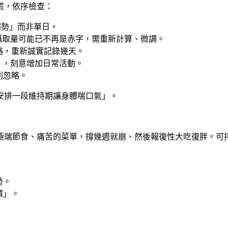
慌，依序檢查：
趨勢」而非單日。
的攝取量可能已不再是赤字，需重新計算、微調。
略，重新誠實記錄幾天。
降），刻意增加日常活動。
別忽略。
安排一段維持期讓身體喘口氣」。
極端節食、痛苦的菜單，撐幾週就崩、然後報復性大吃復胖。可
勢。
慣」。