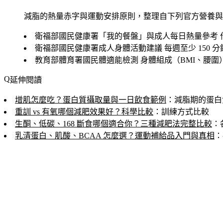
減脂的熱量赤字與運動安排原則，整理自下列官方營養與
衛福部國民健康署「我的餐盤」與成人每日熱量參考
衛福部國民健康署成人身體活動建議
每週至少 150
教育部體育署國民體適能檢測
身體組成（BMI、腰圍
延伸閱讀
增肌怎麼吃？蛋白質攝取量與一日飲食範例
：減脂期的蛋白
重訓 vs 有氧哪個減肥效果好？科學比較
：訓練方式比較
生酮、低碳、168 斷食哪個適合你？三種減肥法完整比較
：
乳清蛋白、肌酸、BCAA 怎麼選？運動補給品入門與真相
：