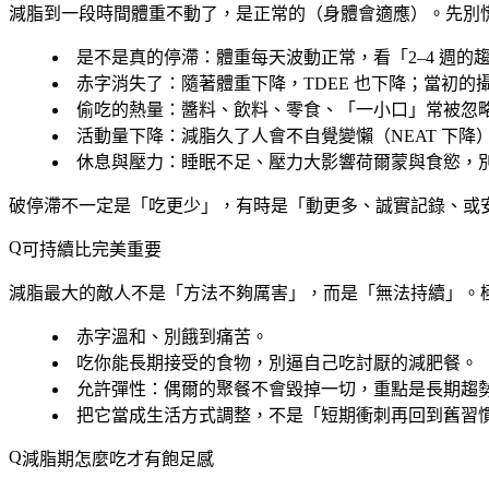
減脂到一段時間體重不動了，是正常的（身體會適應）。先別
是不是真的停滯
：體重每天波動正常，看「2–4 週的
赤字消失了
：隨著體重下降，TDEE 也下降；當初
偷吃的熱量
：醬料、飲料、零食、「一小口」常被忽
活動量下降
：減脂久了人會不自覺變懶（NEAT 下
休息與壓力
：睡眠不足、壓力大影響荷爾蒙與食慾，
破停滯不一定是「吃更少」，有時是「動更多、誠實記錄、或
可持續比完美重要
減脂最大的敵人不是「方法不夠厲害」，而是「無法持續」。
赤字溫和、別餓到痛苦
。
吃你能長期接受的食物
，別逼自己吃討厭的減肥餐。
允許彈性
：偶爾的聚餐不會毀掉一切，重點是長期趨
把它當成生活方式調整
，不是「短期衝刺再回到舊習
減脂期怎麼吃才有飽足感