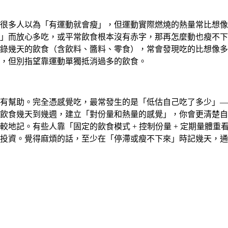
很多人以為「有運動就會瘦」，但運動實際燃燒的熱量常比想像
」而放心多吃，或平常飲食根本沒有赤字，那再怎麼動也瘦不下來
錄幾天的飲食（含飲料、醬料、零食），常會發現吃的比想像多
，但別指望靠運動單獨抵消過多的飲食。
有幫助。完全憑感覺吃，最常發生的是「低估自己吃了多少」—
飲食幾天到幾週，建立「對份量和熱量的感覺」，你會更清楚自
地記。有些人靠「固定的飲食模式 + 控制份量 + 定期量體
投資。覺得麻煩的話，至少在「停滯或瘦不下來」時記幾天，通