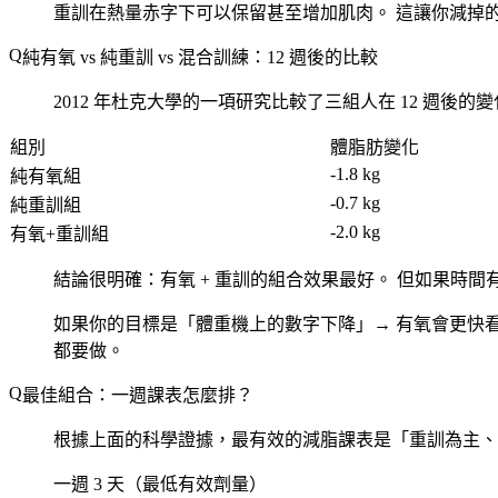
重訓在熱量赤字下可以保留甚至增加肌肉。
這讓你減掉
純有氧 vs 純重訓 vs 混合訓練：12 週後的比較
2012 年杜克大學的一項研究比較了三組人在 12 週後的
組別
體脂肪變化
-1.8 kg
純有氧組
-0.7 kg
純重訓組
-2.0 kg
有氧+重訓組
結論很明確：有氧 + 重訓的組合效果最好。
但如果時間
如果你的目標是「體重機上的數字下降」→ 有氧會更快看
都要做。
最佳組合：一週課表怎麼排？
根據上面的科學證據，最有效的減脂課表是「重訓為主、
一週 3 天（最低有效劑量）