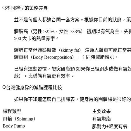
不同體型的策略差異
並不是每個人都適合同一套方案。根據你目前的狀態，策
體脂高（男性 >25%、女性 >33%）
初期以有氧為主，先把
500 大卡的熱量赤字。
體脂正常但體態鬆散（skinny fat）
這類人體重可能正常甚
體重組（Body Recomposition）」；同時減脂增肌。
已經有運動習慣，想突破瓶頸
如果你已經跑步或做有氧好
練），比穩態有氧更有效率。
台灣健身房的減脂課程比較
如果你不知道怎麼自己排課表，健身房的團體課是很好的
課程類型
主要效果
飛輪（Spinning）
有氧燃脂
Body Pump
肌耐力+輕度有氧