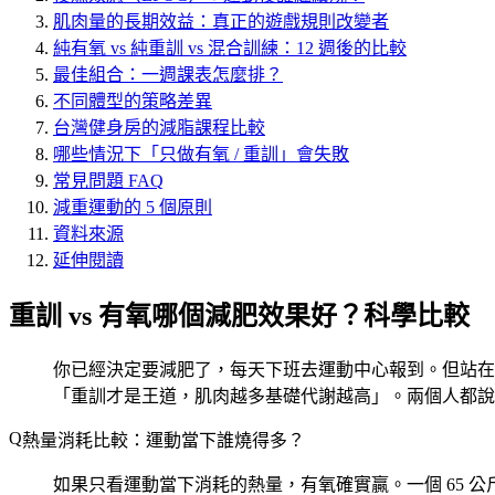
肌肉量的長期效益：真正的遊戲規則改變者
純有氧 vs 純重訓 vs 混合訓練：12 週後的比較
最佳組合：一週課表怎麼排？
不同體型的策略差異
台灣健身房的減脂課程比較
哪些情況下「只做有氧 / 重訓」會失敗
常見問題 FAQ
減重運動的 5 個原則
資料來源
延伸閱讀
重訓 vs 有氧哪個減肥效果好？科學比較
你已經決定要減肥了，每天下班去運動中心報到。但站在跑
「重訓才是王道，肌肉越多基礎代謝越高」。兩個人都說
熱量消耗比較：運動當下誰燒得多？
如果只看運動當下消耗的熱量，有氧確實贏。一個 65 公