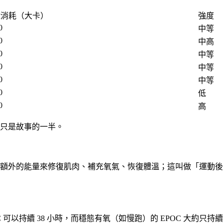
分鐘消耗（大卡）
強度
0
中等
0
中高
0
中等
0
中等
0
中等
0
低
0
高
但這只是故事的一半。
來修復肌肉、補充氧氣、恢復體溫；這叫做「運動後過量氧耗」（Exces
 可以持續 38 小時，而穩態有氧（如慢跑）的 EPOC 大約只持續