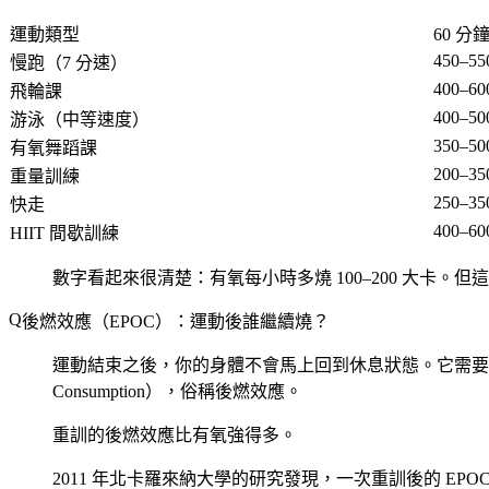
運動類型
60 
450–55
慢跑（7 分速）
400–60
飛輪課
400–50
游泳（中等速度）
350–50
有氧舞蹈課
200–35
重量訓練
250–35
快走
400–60
HIIT 間歇訓練
數字看起來很清楚：有氧每小時多燒 100–200 大卡。
後燃效應（EPOC）：運動後誰繼續燒？
運動結束之後，你的身體不會馬上回到休息狀態。它需要額外的能量
Consumption），俗稱後燃效應。
重訓的後燃效應比有氧強得多。
2011 年北卡羅來納大學的研究發現，一次重訓後的 EPOC