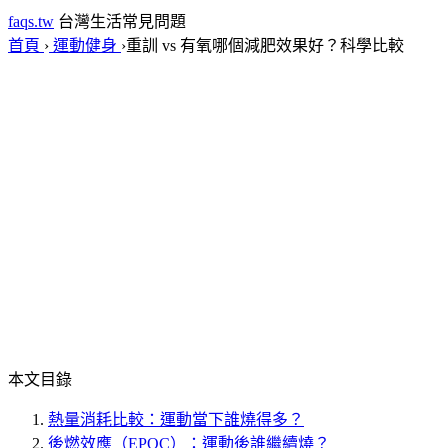
faqs.tw
台灣生活常見問題
首頁
›
運動健身
›
重訓 vs 有氧哪個減肥效果好？科學比較
本文目錄
熱量消耗比較：運動當下誰燒得多？
後燃效應（EPOC）：運動後誰繼續燒？