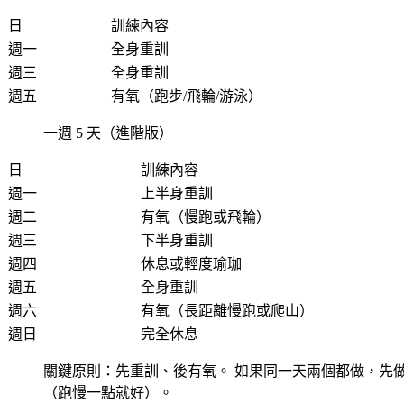
日
訓練內容
週一
全身重訓
週三
全身重訓
週五
有氧（跑步/飛輪/游泳）
一週 5 天（進階版）
日
訓練內容
週一
上半身重訓
週二
有氧（慢跑或飛輪）
週三
下半身重訓
週四
休息或輕度瑜珈
週五
全身重訓
週六
有氧（長距離慢跑或爬山）
週日
完全休息
關鍵原則：先重訓、後有氧。
如果同一天兩個都做，先
（跑慢一點就好）。