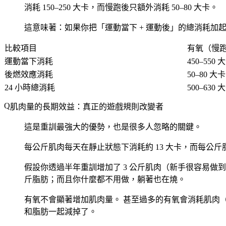
消耗 150–250 大卡，而慢跑後只額外消耗 50–80 大卡。
這意味著：如果你把「運動當下 + 運動後」的總消耗加
比較項目
有氧（慢跑 
運動當下消耗
450–550 
後燃效應消耗
50–80 大卡
24 小時總消耗
500–630 
肌肉量的長期效益：真正的遊戲規則改變者
這是重訓最強大的優勢，也是很多人忽略的關鍵。
每公斤肌肉每天在靜止狀態下消耗約 13 大卡，而每公斤
假設你透過半年重訓增加了 3 公斤肌肉（新手很容易做到），你的
斤脂肪；而且你什麼都不用做，躺著也在燒。
有氧不會顯著增加肌肉量。
甚至過多的有氧會消耗肌肉
和脂肪一起減掉了。