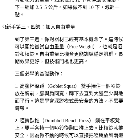
下一組加 2.5–5 公斤。如果做不到 10 下，減輕一
點。
新手第三、四週：加入自由重量
到了第三週，你對器材已經有基本概念了。這時候
可以開始嘗試自由重量（Free Weight），也就是啞
鈴和槓鈴。自由重量比機台更能訓練穩定肌群，長
期效果更好，但技術門檻也更高。
三個必學的基礎動作：
1. 高腳杯深蹲（Goblet Squat）
雙手捧住一個啞鈴
放在胸前，腳與肩同寬，蹲下去直到大腿至少與地
面平行。這是學會深蹲模式最安全的方法，不需要
蹲架。
2. 啞鈴臥推（Dumbbell Bench Press）
躺在平板凳
上，雙手各持一個啞鈴從胸口推上去。比槓鈴臥推
安全，因為做不動的時候可以直接把啞鈴放到兩邊