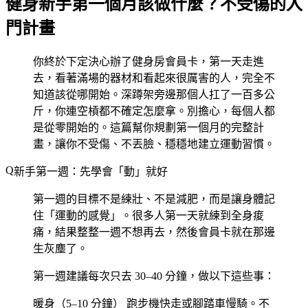
健身新手第一個月該做什麼？不受傷的入
門計畫
你終於下定決心辦了健身房會員卡，第一天走進
去，看著滿場的器材和看起來很厲害的人，完全不
知道該從哪開始。深蹲架旁邊那個人扛了一百多公
斤，你連空槓都不確定怎麼拿。別擔心，每個人都
是從零開始的。這篇幫你規劃第一個月的完整計
畫，讓你不受傷、不丟臉、穩穩地建立運動習慣。
新手第一週：先學會「動」就好
第一週的目標不是練壯、不是減肥，而是讓身體記
住「運動的感覺」。很多人第一天就練到全身痠
痛，結果整整一週不想再去，然後會員卡就在那邊
生灰塵了。
第一週建議每次只去 30–40 分鐘，做以下這些事：
暖身（5–10 分鐘）
跑步機快走或腳踏車慢騎。不