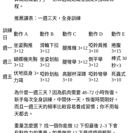
程。
推薦課表：一週三天，全身訓練
訓練
動作 A
動作 B
動作 C
動作 D
動作 E
日
坐姿胸推
滑輪下拉
啞鈴肩推
捲腹
週一
腿推機 3×12
3×12
3×12
3×10
3×15
棒式 30
蝴蝶機夾胸
坐姿划船
側平舉
週三
腿彎舉 3×12
3×12
3×12
3×12
秒×3
伏地挺身 3×
啞鈴划船
高腳杯深蹲
啞鈴彎舉
死蟲式
週五
3×12
3×10
3×12
3×10
力竭
為什麼一週三天？因為肌肉需要 48–72 小時恢復。
新手每次全身訓練，中間休一天，恢復時間剛好。
而且一週三天的頻率比較容易養成習慣；你不用每
天都去。
重量怎麼選？
找一個你能做 12 下但最後 2–3 下會
有點吃力的重量。如果做完 12 下覺得還很輕鬆，