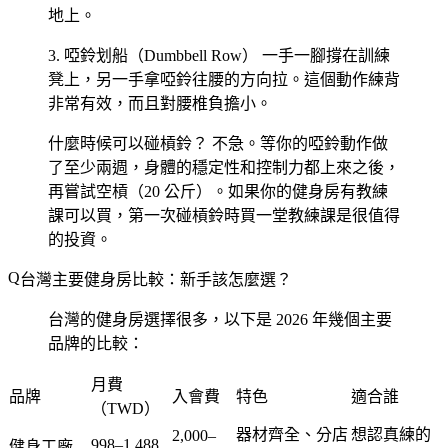
地上。
3. 啞鈴划船（Dumbbell Row）
一手一腳撐在訓練
凳上，另一手拿啞鈴往腰的方向拉。這個動作練背
非常有效，而且對腰椎負擔小。
什麼時候可以碰槓鈴？
不急。等你的啞鈴動作做
了至少兩週，身體的穩定性和控制力都上來之後，
再嘗試空槓（20 公斤）。如果你的健身房有教練
課可以買，第一次碰槓鈴時買一堂教練課是很值得
的投資。
台灣主要健身房比較：新手該怎麼選？
台灣的健身房選擇很多，以下是 2026 年幾個主要
品牌的比較：
月費
品牌
入會費
特色
適合誰
（TWD）
器材齊全、分店
想認真練的
2,000–
998–1,488
健身工廠