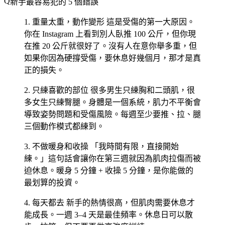
新手最容易犯的 5 個錯誤
1. 重量太重，動作變形
這是受傷的第一大原因。
你在 Instagram 上看到別人臥推 100 公斤，但你現
在推 20 公斤就很好了。沒有人在意你舉多重，但
如果你因為硬撐受傷，要休息好幾個月，那才是真
正的損失。
2. 只練喜歡的部位
很多男生只練胸和二頭肌，很
多女生只練臀腿。身體是一個系統，肌力不平衡會
導致姿勢問題和受傷風險。每週至少要推、拉、腿
三個動作模式都練到。
3. 不做暖身和收操
「我時間有限，直接開始
練。」這句話會讓你在第三週就因為肌肉拉傷而被
迫休息。暖身 5 分鐘 + 收操 5 分鐘，是你能做的
最划算的投資。
4. 每天都去
新手的熱情很高，但肌肉需要休息才
能成長。一週 3–4 天是最佳頻率。休息日可以散