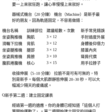
要一上來就狂跑，讓心率慢慢上來就好。
器械式機台（20 分鐘）
機台（Machine）是新手最
好的朋友，因為軌道固定，不容易做錯：
機台名稱
訓練部位
建議組數 × 次數
新手常見錯誤
3 × 12
坐姿胸推機
胸肌
手肘過度外展
3 × 12
滑輪下拉機
背肌
身體後仰借力
3 × 12
坐姿腿推機
腿部
膝蓋內夾
3 × 10
坐姿肩推機
肩膀
聳肩代償
3 × 15
腹肌捲腹機
核心
用手拉脖子
收操伸展（5–10 分鐘）
拉筋不是可有可無的，特
別是新手。每個大肌群靜態伸展 20–30 秒，可以大
幅減少隔天的痠痛感。
新手第二週：建立固定課表
經過第一週的適應，你的身體已經知道「這個人打
算開始運動了」。第二週開始建立固定的訓練日