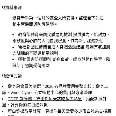
資料來源
健身新手第一個月的安全入門安排，整理自下列運
動主管機關與防護建議。
教育部體育署國民體適能檢測
提供肌力、肌耐力、
柔軟度與心肺的入門自我檢測，作為新手起始評估
衛福部國民健康署成人身體活動建議
每週有氧加肌
力訓練的基礎運動量規劃
運動傷害防護原則
漸進負荷、暖身與動作學習，降
低新手初期受傷風險
延伸閱讀
健身房會員怎麼選？2026 各品牌費用完整比較
：健身工
廠、World Gym、公立運動中心的費用與方案整理
TDEE 計算機｜算出你每天該吃多少熱量
：搭配訓練計
畫，計算你的每日總消耗
蛋白質攝取量計算
：算出你每天需要多少蛋白質來支持肌