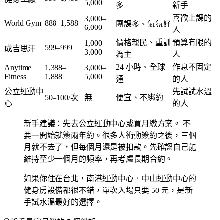
5,000
多
新手
喜歡上課的
3,000–
World Gym
888–1,588
團課多、氣氛好
6,000
人
價格親民、重訓
預算有限的
1,000–
599–999
成吉思汗
3,000
為主
人
24 小時、全球
作息不固定
Anytime
1,388–
3,000–
Fitness
1,888
5,000
通
的人
公立運動中
先試試水溫
50–100/次
無
便宜、不綁約
心
的人
新手建議：先去公立運動中心或買月繳方案。
不
要一開始就簽兩年約。很多人衝動簽約之後，三個
月就不去了，但每個月還是被扣款。先確認自己能
維持至少一個月的頻率，再考慮長期合約。
如果你住在台北，南港運動中心、中山運動中心的
健身房設備都很不錯，單次入場只要 50 元，是新
手試水溫最好的選擇。