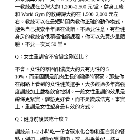
一教練課在台灣大約 1,200–2,500 元/堂，健身工廠
和 World Gym 的教練課大約在 1,500–2,000 元左
右。教練可以在最短時間內教你正確的動作模式，
避免自己摸索半年還在做錯。不過要注意，有些健
身房的教練會很積極推銷課程，你可以先買少量體
驗，不要一次買 50 堂。
Q：女生重訓會不會變金剛芭比？
不會。女性的睪固酮濃度大約只有男性的 5–
10%，而睪固酮是肌肉生長的關鍵荷爾蒙。那些你
在網路上看到的女性健美選手，大多經過多年高強
度訓練加上嚴格飲食控制。一般女性重訓的效果是
線條更緊實、體態更好看，而不是變成浩克。事實
上，重訓是女性塑身最有效的方式。
Q：健身前後該吃什麼？
訓練前 1–2 小時吃一份含碳水化合物和蛋白質的餐
點，例如一碗飯配雞胸肉、或一根香蕉配一杯豆