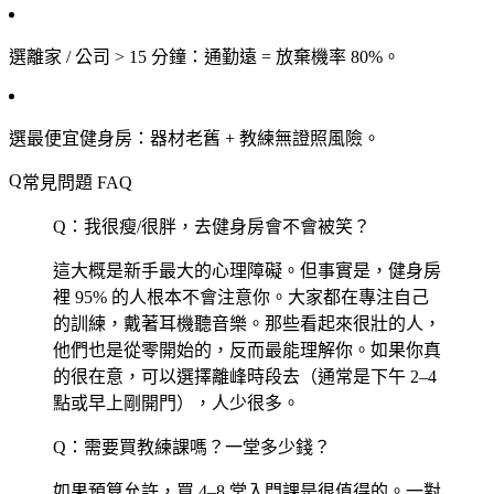
選離家 / 公司 > 15 分鐘
：通勤遠 = 放棄機率 80%。
選最便宜健身房
：器材老舊 + 教練無證照風險。
常見問題 FAQ
Q：我很瘦/很胖，去健身房會不會被笑？
這大概是新手最大的心理障礙。但事實是，健身房
裡 95% 的人根本不會注意你。大家都在專注自己
的訓練，戴著耳機聽音樂。那些看起來很壯的人，
他們也是從零開始的，反而最能理解你。如果你真
的很在意，可以選擇離峰時段去（通常是下午 2–4
點或早上剛開門），人少很多。
Q：需要買教練課嗎？一堂多少錢？
如果預算允許，買 4–8 堂入門課是很值得的。一對