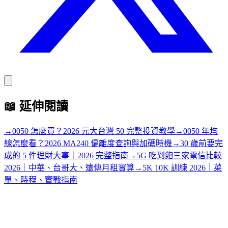
📖
延伸閱讀
→
0050 怎麼買？2026 元大台灣 50 完整投資教學
→
0050 年均
線怎麼看？2026 MA240 偏離度查詢與加碼時機
→
30 歲前要完
成的 5 件理財大事｜2026 完整指南
→
5G 吃到飽三家電信比較
2026｜中華、台哥大、遠傳月租實算
→
5K 10K 訓練 2026｜菜
單、時程、實戰指南