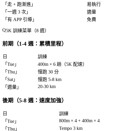
「
走 + 跑漸進
」
易執行
「
一週 3 次
」
適量
「
有 APP 引導
」
免費
5K 訓練菜單（8 週）
前期（1-4 週：累積里程）
日
訓練
「
Tue
」
400m × 6 趟（5K 配速）
「
Thu
」
慢跑 30 分
「
Sat
」
慢跑 5-8 km
20-30 km
「
週量
」
後期（5-8 週：速度加強）
日
訓練
800m × 4 + 400m × 4
「
Tue
」
Tempo 3 km
「
Thu
」