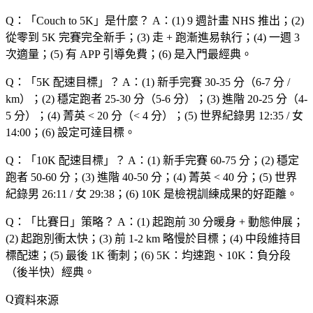
Q：「
Couch to 5K
」是什麼？
A：(1) 9 週計畫 NHS 推出；(2)
從零到 5K 完賽完全新手；(3) 走 + 跑漸進易執行；(4) 一週 3
次適量；(5) 有 APP 引導免費；(6) 是入門最經典。
Q：「
5K 配速目標
」？
A：(1) 新手完賽 30-35 分（6-7 分 /
km）；(2) 穩定跑者 25-30 分（5-6 分）；(3) 進階 20-25 分（4-
5 分）；(4) 菁英 < 20 分（< 4 分）；(5) 世界紀錄男 12:35 / 女
14:00；(6) 設定可達目標。
Q：「
10K 配速目標
」？
A：(1) 新手完賽 60-75 分；(2) 穩定
跑者 50-60 分；(3) 進階 40-50 分；(4) 菁英 < 40 分；(5) 世界
紀錄男 26:11 / 女 29:38；(6) 10K 是檢視訓練成果的好距離。
Q：「
比賽日
」策略？
A：(1) 起跑前 30 分暖身 + 動態伸展；
(2) 起跑別衝太快；(3) 前 1-2 km 略慢於目標；(4) 中段維持目
標配速；(5) 最後 1K 衝刺；(6) 5K：均速跑、10K：負分段
（後半快）經典。
資料來源