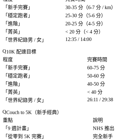
「
新手完賽
」
30-35 分（6-7 分 / km）
「
穩定跑者
」
25-30 分（5-6 分）
「
進階
」
20-25 分（4-5 分）
「
菁英
」
< 20 分（< 4 分）
12:35 / 14:00
「
世界紀錄男 / 女
」
10K 配速目標
程度
完賽時間
「
新手完賽
」
60-75 分
「
穩定跑者
」
50-60 分
「
進階
」
40-50 分
「
菁英
」
< 40 分
26:11 / 29:38
「
世界紀錄男 / 女
」
Couch to 5K（新手經典）
重點
說明
「
9 週計畫
」
NHS 推出
「
從零到 5K 完賽
」
完全新手