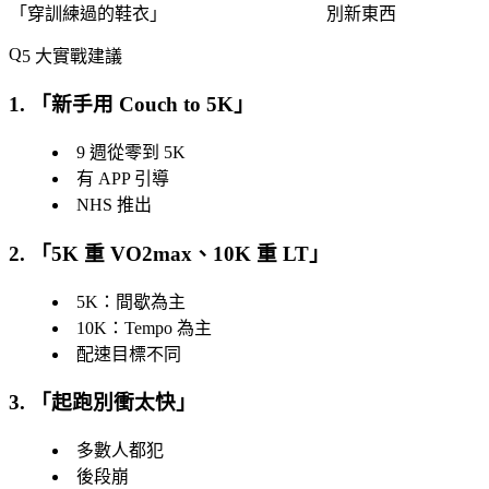
「
穿訓練過的鞋衣
」
別新東西
5 大實戰建議
1. 「
新手用 Couch to 5K
」
9 週從零到 5K
有 APP 引導
NHS 推出
2. 「
5K 重 VO2max、10K 重 LT
」
5K：間歇為主
10K：Tempo 為主
配速目標不同
3. 「
起跑別衝太快
」
多數人都犯
後段崩