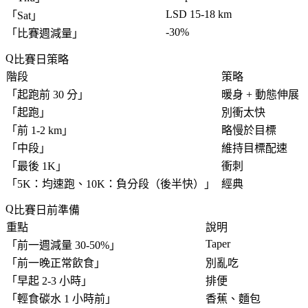
LSD 15-18 km
「
Sat
」
-30%
「
比賽週減量
」
比賽日策略
階段
策略
「
起跑前 30 分
」
暖身 + 動態伸展
「
起跑
」
別衝太快
「
前 1-2 km
」
略慢於目標
「
中段
」
維持目標配速
「
最後 1K
」
衝刺
「
5K：均速跑、10K：負分段（後半快）
」
經典
比賽日前準備
重點
說明
Taper
「
前一週減量 30-50%
」
「
前一晚正常飲食
」
別亂吃
「
早起 2-3 小時
」
排便
「
輕食碳水 1 小時前
」
香蕉、麵包