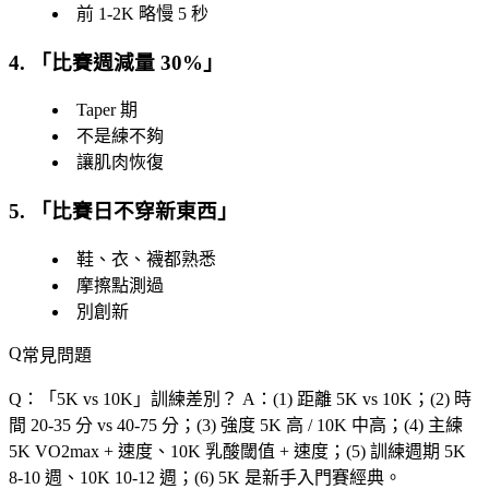
前 1-2K 略慢 5 秒
4. 「
比賽週減量 30%
」
Taper 期
不是練不夠
讓肌肉恢復
5. 「
比賽日不穿新東西
」
鞋、衣、襪都熟悉
摩擦點測過
別創新
常見問題
Q：「
5K vs 10K
」訓練差別？
A：(1) 距離 5K vs 10K；(2) 時
間 20-35 分 vs 40-75 分；(3) 強度 5K 高 / 10K 中高；(4) 主練
5K VO2max + 速度、10K 乳酸閾值 + 速度；(5) 訓練週期 5K
8-10 週、10K 10-12 週；(6) 5K 是新手入門賽經典。