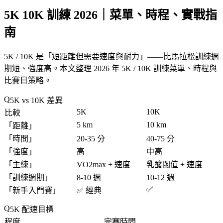
5K 10K 訓練 2026｜菜單、時程、實戰指
南
5K / 10K 是「
短距離但需要速度與耐力
」——比馬拉松訓練週
期短、強度高。本文整理 2026 年 5K / 10K 訓練菜單、時程與
比賽日策略。
5K vs 10K 差異
5K
10K
比較
5 km
10 km
「
距離
」
「
時間
」
20-35 分
40-75 分
「
強度
」
高
中高
「
主練
」
VO2max + 速度
乳酸閾值 + 速度
「
訓練週期
」
8-10 週
10-12 週
✅
「
新手入門賽
」
✅ 經典
5K 配速目標
程度
完賽時間