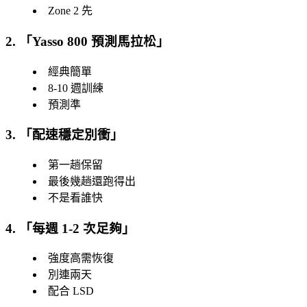
Zone 2 先
2. 「
Yasso 800 預測馬拉松
」
經典簡單
8-10 週訓練
預測準
3. 「
配速穩定別衝
」
第一趟保留
最後幾趟還跑得出
不是看誰快
4. 「
每週 1-2 次足夠
」
強度高需恢復
別連兩天
配合 LSD