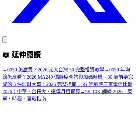
📖
延伸閱讀
→
0050 怎麼買？2026 元大台灣 50 完整投資教學
→
0050 年均
線怎麼看？2026 MA240 偏離度查詢與加碼時機
→
30 歲前要完
成的 5 件理財大事｜2026 完整指南
→
5G 吃到飽三家電信比較
2026｜中華、台哥大、遠傳月租實算
→
5K 10K 訓練 2026｜菜
單、時程、實戰指南