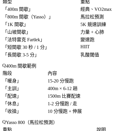
類型
重點
「
400m 間歇
」
經典、VO2max
「
800m 間歇（Yasso）
」
馬拉松預測
「
1K 間歇
」
5K 競速訓練
「
山坡間歇
」
力量 + 心肺
「
法特雷克 Fartlek
」
變速跑
HIIT
「
短間歇 30 秒 / 1 分
」
「
長間歇 3-5 分
」
乳酸閾值
400m 間歇範例
階段
內容
「
暖身
」
15-20 分慢跑
「
主訓
」
400m × 6-12 趟
「
配速
」
1500m 比賽配速
「
休息
」
1-2 分慢跑 / 走
「
收操
」
10 分慢跑 + 伸展
Yasso 800（馬拉松預測）
重點
說明