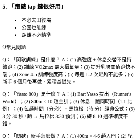
5. 「
跑錶 lap 鍵很好用
」
不必去田徑場
公園也能練
距離不必精準
常見問題
Q：「
間歇訓練
」是什麼？
A：(1) 高強度 + 休息交替不是持
續跑；(2) 訓練 VO2max 最大攝氧量；(3) 提升乳酸閾值跑快不
喘；(4) Zone 4-5 訓練強度高；(5) 每週 1-2 次足夠不能多；(6)
新手 6 個月後再做、累積基礎先。
Q：「
Yasso 800
」是什麼？
A：(1) Bart Yasso 提出（Runner's
World）；(2) 800m × 10 趟主訓；(3) 休息 = 跑同時間（1:1 比
例）；(4) 每趟時間（分:秒）= 馬拉松（時:分）經典公式；(5)
3 分 30 秒 / 趟 → 馬拉松 3:30 預測；(6) 練 8-10 週準確度不
錯。
Q：「
間歇
」新手怎麼做？
A：(1) 400m × 4-6 趟入門；(2) 配