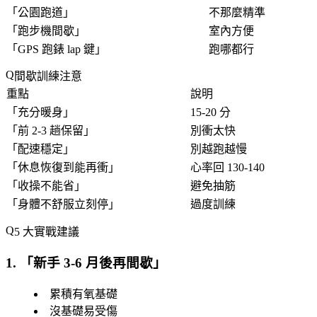
「
公園跑道
」
不那麼精準
「
跑步機間歇
」
室內方便
「
GPS 跑錶 lap 鍵
」
跑哪都行
間歇訓練注意
重點
說明
「
充分暖身
」
15-20 分
「
前 2-3 趟保留
」
別衝太快
「
配速穩定
」
別越跑越慢
「
休息恢復到能再衝
」
心率回 130-140
「
收操不能省
」
避免抽筋
「
身體不舒服立刻停
」
過度訓練
5 大實戰建議
1. 「
新手 3-6 月後再間歇
」
累積有氧基礎
沒基礎易受傷