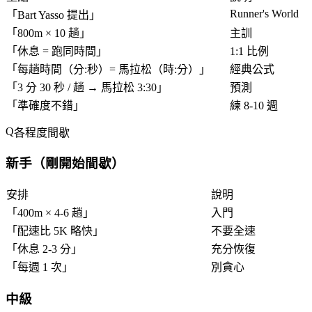
Runner's World
「
Bart Yasso 提出
」
「
800m × 10 趟
」
主訓
「
休息 = 跑同時間
」
1:1 比例
「
每趟時間（分:秒）= 馬拉松（時:分）
」
經典公式
「
3 分 30 秒 / 趟 → 馬拉松 3:30
」
預測
「
準確度不錯
」
練 8-10 週
各程度間歇
新手（剛開始間歇）
安排
說明
「
400m × 4-6 趟
」
入門
「
配速比 5K 略快
」
不要全速
「
休息 2-3 分
」
充分恢復
「
每週 1 次
」
別貪心
中級