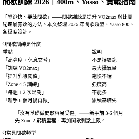
間歇訓練 2026｜400m、Yasso、實戰指南
「
想跑快、要練間歇
」——間歇訓練是提升 VO2max 與比賽
配速最有效的方法。本文整理 2026 年間歇類型、Yasso 800、
各程度設計。
間歇訓練是什麼
重點
說明
「
高強度 + 休息交替
」
不是持續跑
「
訓練 VO2max
」
最大攝氧量
「
提升乳酸閾值
」
跑快不喘
「
Zone 4-5 訓練
」
強度高
「
每週 1-2 次足夠
」
不能多
「
新手 6 個月後再做
」
累積基礎先
「
沒有基礎做間歇容易受傷
」——新手前 3-6 個月
先 Zone 2 累積里程，再加間歇刺激上限。
常見間歇類型