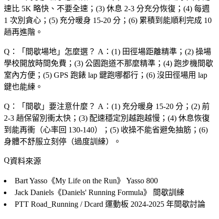
速比 5K 略快、不要全速；(3) 休息 2-3 分充分恢復；(4) 每週
1 次別貪心；(5) 充分暖身 15-20 分；(6) 累積到能順利完成 10
趟再進階。
Q：「
間歇場地
」怎麼選？
A：(1) 田徑場距離精準；(2) 操場
學校開放時間免費；(3) 公園跑道不那麼精準；(4) 跑步機間歇
室內方便；(5) GPS 跑錶 lap 鍵跑哪都行；(6) 沒田徑場用 lap
鍵也能練。
Q：「
間歇
」要注意什麼？
A：(1) 充分暖身 15-20 分；(2) 前
2-3 趟保留別衝太快；(3) 配速穩定別越跑越慢；(4) 休息恢復
到能再衝（心率回 130-140）；(5) 收操不能省避免抽筋；(6)
身體不舒服立刻停（過度訓練）。
資料來源
Bart Yasso《My Life on the Run》
Yasso 800
Jack Daniels《Daniels' Running Formula》
間歇訓練
PTT Road_Running / Dcard 運動板
2024-2025 年間歇討論