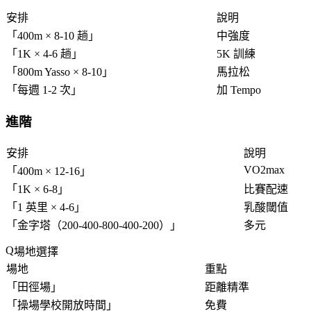
安排
說明
「
400m × 8-10 趟
」
中強度
「
1K × 4-6 趟
」
5K 訓練
「
800m Yasso × 8-10
」
馬拉松
「
每週 1-2 次
」
加 Tempo
進階
安排
說明
VO2max
「
400m × 12-16
」
「
1K × 6-8
」
比賽配速
「
1 英里 × 4-6
」
乳酸閾值
「
金字塔（200-400-800-400-200）
」
多元
場地選擇
場地
重點
「
田徑場
」
距離精準
「
操場學校開放時間
」
免費