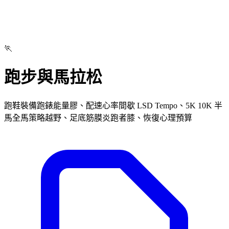
🏃
跑步與馬拉松
跑鞋裝備跑錶能量膠、配速心率間歇 LSD Tempo、5K 10K 半
馬全馬策略越野、足底筋膜炎跑者膝、恢復心理預算