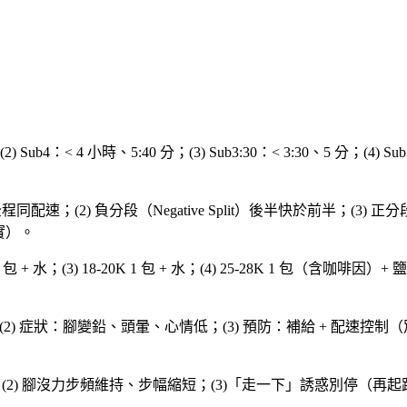
2) Sub4：< 4 小時、5:40 分；(3) Sub3:30：< 3:30、5 分；(4) Su
）全程同配速；(2) 負分段（Negative Split）後半快於前半；(3) 正分
實）。
包 + 水；(3) 18-20K 1 包 + 水；(4) 25-28K 1 包（含咖啡因）+ 
耗盡；(2) 症狀：腳變鉛、頭暈、心情低；(3) 預防：補給 + 配速
；(2) 腳沒力步頻維持、步幅縮短；(3)「走一下」誘惑別停（再起跑