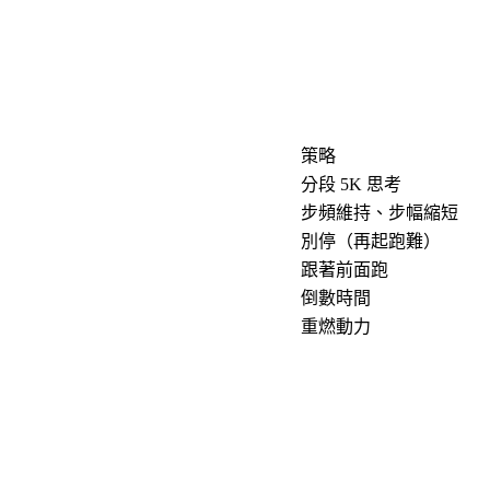
策略
分段 5K 思考
步頻維持、步幅縮短
別停（再起跑難）
跟著前面跑
倒數時間
重燃動力