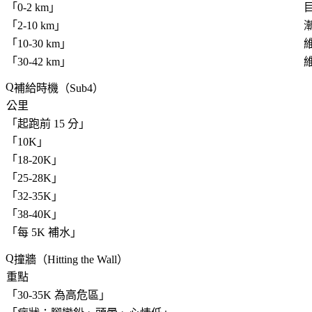
「
0-2 km
」
目
「
2-10 km
」
「
10-30 km
」
「
30-42 km
」
補給時機（Sub4）
公里
「
起跑前 15 分
」
「
10K
」
「
18-20K
」
「
25-28K
」
「
32-35K
」
「
38-40K
」
「
每 5K 補水
」
撞牆（Hitting the Wall）
重點
「
30-35K 為高危區
」