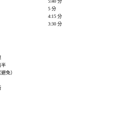
5:40 分
5 分
4:15 分
3:30 分
速
前半
（避免）
衝