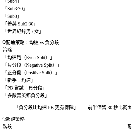
「
Sub4
」
「
Sub3:30
」
「
Sub3
」
「
菁英 Sub2:30
」
「
世界紀錄男 / 女
」
配速策略：均速 vs 負分段
策略
「
均速跑（Even Split）
」
「
負分段（Negative Split）
」
「
正分段（Positive Split）
」
「
新手：均速
」
「
PB 嘗試：負分段
」
「
多數菁英都負分段
」
「
負分段比均速 PB 更有保障
」——前半保留 30 秒比衝
起跑策略
階段