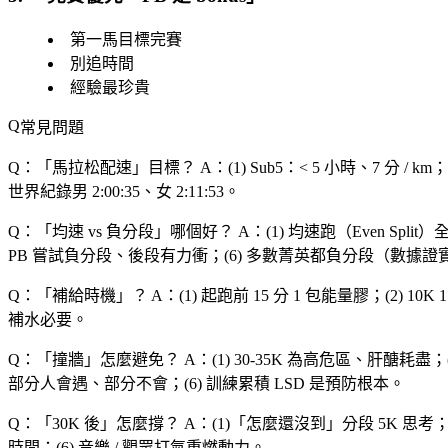
第一馬目標完賽
別追時間
經驗最珍貴
常見問題
Q：「
馬拉松配速
」目標？
A：(1) Sub5：< 5 小時、7 分 / km；(
世界紀錄男 2:00:35、女 2:11:53。
Q：「
均速 vs 負分段
」哪個好？
A：(1) 均速跑（Even Split
PB 嘗試負分段、後段有力衝；(6) 多數菁英都負分段（數據證
Q：「
補給時機
」？
A：(1) 起跑前 15 分 1 包能量膠；(2) 10K 1 
補水必要。
Q：「
撞牆
」怎麼避免？
A：(1) 30-35K 為高危區、肝醣
部分人會遇、部分不會；(6) 訓練累積 LSD 是預防根本。
Q：「
30K 後
」怎麼撐？
A：(1)「怎麼還沒到」分段 5K 思考
時間；(6) 音樂 / 觀眾打氣重燃動力。