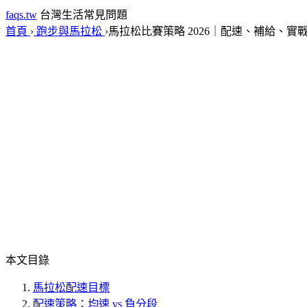
faqs.tw
台灣生活常見問題
首頁
›
跑步與馬拉松
›
馬拉松比賽策略 2026｜配速、補給、實
本文目錄
馬拉松配速目標
配速策略：均速 vs 負分段