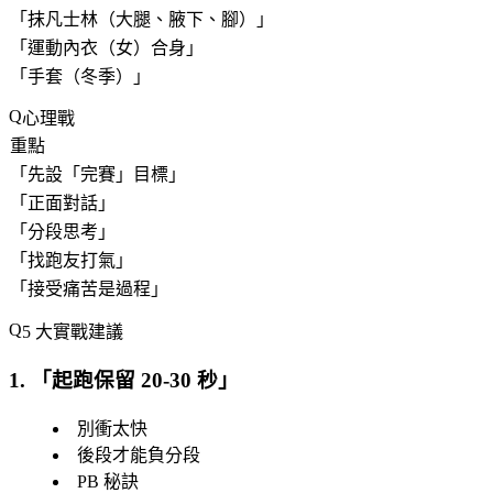
「
抹凡士林（大腿、腋下、腳）
」
「
運動內衣（女）合身
」
「
手套（冬季）
」
心理戰
重點
「
先設「
完賽
」目標
」
「
正面對話
」
「
分段思考
」
「
找跑友打氣
」
「
接受痛苦是過程
」
5 大實戰建議
1. 「
起跑保留 20-30 秒
」
別衝太快
後段才能負分段
PB 秘訣