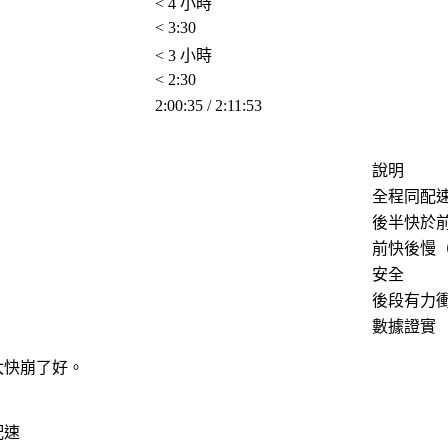
< 4 小時
< 3:30
< 3 小時
< 2:30
2:00:35 / 2:11:53
說明
全程同配
後半快於
前快後慢
安全
後段有力
數據證實
太快崩了好。
配速