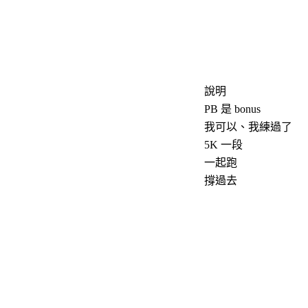
說明
PB 是 bonus
我可以、我練過了
5K 一段
一起跑
撐過去