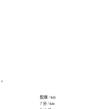
防。
配速 / km
7 分 / km