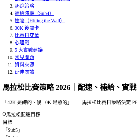
起跑策略
補給時機（Sub4）
撞牆（Hitting the Wall）
30K 後關卡
比賽日穿著
心理戰
5 大實戰建議
常見問題
資料來源
延伸閱讀
馬拉松比賽策略 2026｜配速、補給、實
「
42K 是練的、後 10K 是熬的
」——馬拉松比賽日策略決定 PB
馬拉松配速目標
目標
「
Sub5
」