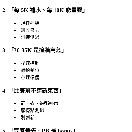
2. 「
每 5K 補水、每 10K 能量膠
」
規律補給
別等沒力
訓練測過
3. 「
30-35K 是撞牆高危
」
配速控制
補給到位
心理準備
4. 「
比賽前不穿新東西
」
鞋、衣、襪都熟悉
摩擦點測過
別創新
5. 「
完賽優先、PB 是 bonus
」