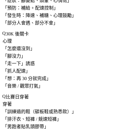
「
症狀：腳變鉛、頭暈、心情低
」
「
預防：補給 + 配速控制
」
「
發生時：降速、補糖、心理鼓勵
」
「
部分人會遇、部分不會
」
30K 後關卡
心理
「怎麼還沒到」
「
腳沒力
」
「走一下」誘惑
「
抓人配速
」
「
想：再 30 分就完成
」
「
音樂 / 觀眾打氣
」
比賽日穿著
穿著
「
訓練過的鞋（碳板鞋或熟悉款）
」
「
排汗衣、短褲 / 競速短褲
」
「
男跑者貼乳頭膠帶
」